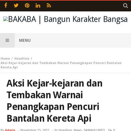
MENU
Home
Headline
Aksi Kejar-kejaran dan Tembakan Warnai Penangkapan Pencuri Bantalan
Kereta Api
Aksi Kejar-kejaran dan
Tembakan Warnai
Penangkapan Pencuri
Bantalan Kereta Api
By
Admin
-
November 15, 2022
- In
Headline
,
News
,
SAWAHLUNTO
0