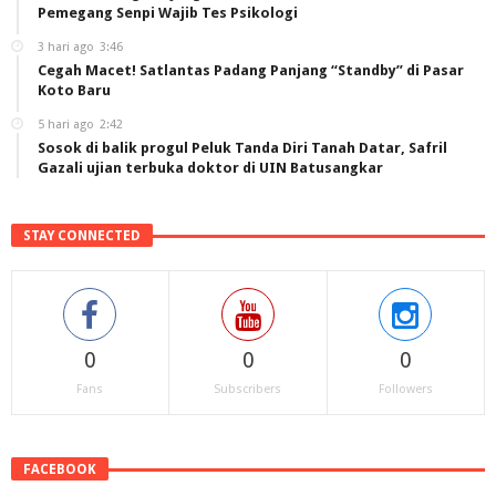
Pemegang Senpi Wajib Tes Psikologi
3 hari ago
3:46
Cegah Macet! Satlantas Padang Panjang “Standby” di Pasar
Koto Baru
5 hari ago
2:42
Sosok di balik progul Peluk Tanda Diri Tanah Datar, Safril
Gazali ujian terbuka doktor di UIN Batusangkar
STAY CONNECTED
0
0
0
Fans
Subscribers
Followers
FACEBOOK