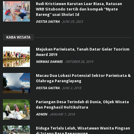
Rudi Kristiawan Karutan Luar Biasa, Ratusan
WRB Situbondo tertib dan kompak “Nyate
Bareng” usai Sholat Id
DESTIA SASTRA
-
JUNI 29, 2023
KABA WISATA
Majukan Pariwisata, Tanah Datar Gelar Tuorism
Award 2019
WIRMAS DARWIS
-
OKTOBER 28, 2019
Macau Dua Lokasi Potensial Sektor Pariwisata &
Olahraga Paranglayang
DESTIA SASTRA
-
JUNI 2, 2018
Pariangan Desa Terindah di Dunia, Objek Wisata
dan Penghasil Holtikultura
ADMIN
-
JANUARI 7, 2018
Diduga Terlalu Lelah, Wisatawan Wanita Pingsan
di Istano Basa Pagaruyung