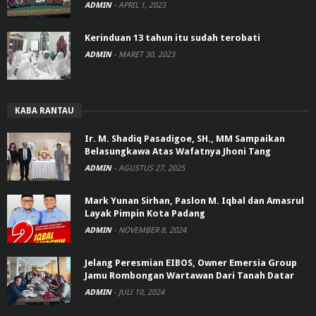
ADMIN
-
APRIL 1, 2023
Kerinduan 13 tahun itu sudah terobati
ADMIN
-
MARET 30, 2023
KABA RANTAU
Ir. M. Shadiq Pasadigoe, SH., MM Sampaikan
Belasungkawa Atas Wafatnya Jhoni Tang
ADMIN
-
AGUSTUS 27, 2025
Mark Yunan Sirhan, Paslon M. Iqbal dan Amasrul
Layak Pimpin Kota Padang
ADMIN
-
NOVEMBER 8, 2024
Jelang Peresmian EIBOS, Owner Emersia Group
Jamu Rombongan Wartawan Dari Tanah Datar
ADMIN
-
JULI 10, 2024