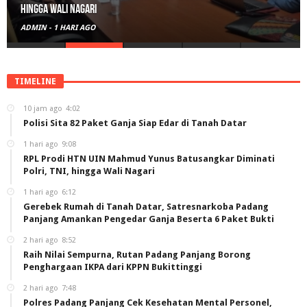
hingga Wali Nagari
ADMIN
-
1 HARI AGO
TIMELINE
10 jam ago
4:02
Polisi Sita 82 Paket Ganja Siap Edar di Tanah Datar
1 hari ago
9:08
RPL Prodi HTN UIN Mahmud Yunus Batusangkar Diminati
Polri, TNI, hingga Wali Nagari
1 hari ago
6:12
Gerebek Rumah di Tanah Datar, Satresnarkoba Padang
Panjang Amankan Pengedar Ganja Beserta 6 Paket Bukti
2 hari ago
8:52
Raih Nilai Sempurna, Rutan Padang Panjang Borong
Penghargaan IKPA dari KPPN Bukittinggi
2 hari ago
7:48
Polres Padang Panjang Cek Kesehatan Mental Personel,