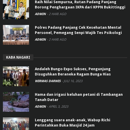
Raih Nilai Sempurna, Rutan Padang Panjang
Borong Penghargaan IKPA dari KPPN Bukittinggi
ADMIN
-
2 HARI AGO
Polres Padang Panjang Cek Kesehatan Mental
Personel, Pemegang Senpi Wajib Tes Psikologi
ADMIN
-
2 HARI AGO
KABA NAGARI
Andaleh Bungo Expo Sukses, Pengunjung
Disuguhkan Beraneka Ragam Bunga Hias
WIRMAS DARWIS
-
JULI 16, 2023
Hama dan irigasi keluhan petani di Tambangan
Tanah Datar
ADMIN
-
APRIL 3, 2023
Lenggang suara anak-anak, Wabup Richi
Perintahkan Buka Masjid 24 jam