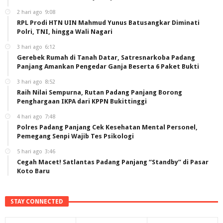
2 hari ago
9:08
RPL Prodi HTN UIN Mahmud Yunus Batusangkar Diminati
Polri, TNI, hingga Wali Nagari
3 hari ago
6:12
Gerebek Rumah di Tanah Datar, Satresnarkoba Padang
Panjang Amankan Pengedar Ganja Beserta 6 Paket Bukti
3 hari ago
8:52
Raih Nilai Sempurna, Rutan Padang Panjang Borong
Penghargaan IKPA dari KPPN Bukittinggi
4 hari ago
7:48
Polres Padang Panjang Cek Kesehatan Mental Personel,
Pemegang Senpi Wajib Tes Psikologi
5 hari ago
3:46
Cegah Macet! Satlantas Padang Panjang “Standby” di Pasar
Koto Baru
STAY CONNECTED