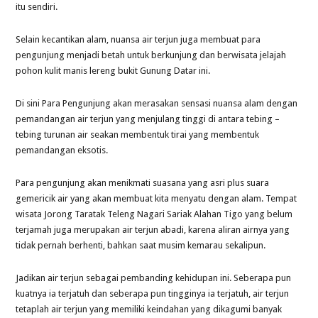
itu sendiri.
Selain kecantikan alam, nuansa air terjun juga membuat para
pengunjung menjadi betah untuk berkunjung dan berwisata jelajah
pohon kulit manis lereng bukit Gunung Datar ini.
Di sini Para Pengunjung akan merasakan sensasi nuansa alam dengan
pemandangan air terjun yang menjulang tinggi di antara tebing –
tebing turunan air seakan membentuk tirai yang membentuk
pemandangan eksotis.
Para pengunjung akan menikmati suasana yang asri plus suara
gemericik air yang akan membuat kita menyatu dengan alam. Tempat
wisata Jorong Taratak Teleng Nagari Sariak Alahan Tigo yang belum
terjamah juga merupakan air terjun abadi, karena aliran airnya yang
tidak pernah berhenti, bahkan saat musim kemarau sekalipun.
Jadikan air terjun sebagai pembanding kehidupan ini. Seberapa pun
kuatnya ia terjatuh dan seberapa pun tingginya ia terjatuh, air terjun
tetaplah air terjun yang memiliki keindahan yang dikagumi banyak