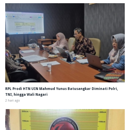
RPL Prodi HTN UIN Mahmud Yunus Batusangkar Diminati Polri,
TNI, hingga Wali Nagari
2 hari ago