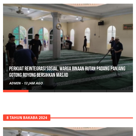
Polisi Sita 82 Paket Ganja Siap Edar di Tanah Datar
ADMIN
-
2 HARI AGO
8 TAHUN BAKABA 2024