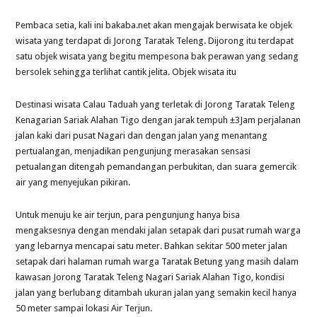
Pembaca setia, kali ini bakaba.net akan mengajak berwisata ke objek
wisata yang terdapat di Jorong Taratak Teleng. Dijorong itu terdapat
satu objek wisata yang begitu mempesona bak perawan yang sedang
bersolek sehingga terlihat cantik jelita. Objek wisata itu
Destinasi wisata Calau Taduah yang terletak di Jorong Taratak Teleng
Kenagarian Sariak Alahan Tigo dengan jarak tempuh ±3Jam perjalanan
jalan kaki dari pusat Nagari dan dengan jalan yang menantang
pertualangan, menjadikan pengunjung merasakan sensasi
petualangan ditengah pemandangan perbukitan, dan suara gemercik
air yang menyejukan pikiran.
Untuk menuju ke air terjun, para pengunjung hanya bisa
mengaksesnya dengan mendaki jalan setapak dari pusat rumah warga
yang lebarnya mencapai satu meter. Bahkan sekitar 500 meter jalan
setapak dari halaman rumah warga Taratak Betung yang masih dalam
kawasan Jorong Taratak Teleng Nagari Sariak Alahan Tigo, kondisi
jalan yang berlubang ditambah ukuran jalan yang semakin kecil hanya
50 meter sampai lokasi Air Terjun.