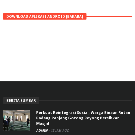
DOWNLOAD APLIKASI ANDROID [BAKABA]
BERITA SUMBAR
Perkuat Reintegrasi Sosial, Warga Binaan Rutan
Padang Panjang Gotong Royong Bersihkan
Masjid
ADMIN
-
13 JAM AGO