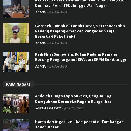
RPL Prodi HTN UIN Mahmud Yunus Batusangkar
Diminati Polri, TNI, hingga Wali Nagari
ADMIN
-
4 HARI AGO
Gerebek Rumah di Tanah Datar, Satresnarkoba
Padang Panjang Amankan Pengedar Ganja
Beserta 6 Paket Bukti
ADMIN
-
4 HARI AGO
Raih Nilai Sempurna, Rutan Padang Panjang
Borong Penghargaan IKPA dari KPPN Bukittinggi
ADMIN
-
5 HARI AGO
KABA NAGARI
Andaleh Bungo Expo Sukses, Pengunjung
Disuguhkan Beraneka Ragam Bunga Hias
WIRMAS DARWIS
-
JULI 16, 2023
Hama dan irigasi keluhan petani di Tambangan
Tanah Datar