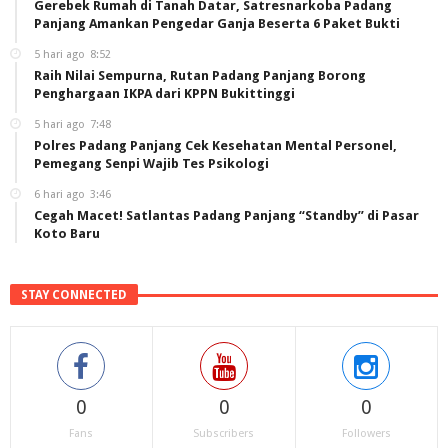
Gerebek Rumah di Tanah Datar, Satresnarkoba Padang
Panjang Amankan Pengedar Ganja Beserta 6 Paket Bukti
5 hari ago
8:52
Raih Nilai Sempurna, Rutan Padang Panjang Borong
Penghargaan IKPA dari KPPN Bukittinggi
5 hari ago
7:48
Polres Padang Panjang Cek Kesehatan Mental Personel,
Pemegang Senpi Wajib Tes Psikologi
6 hari ago
3:46
Cegah Macet! Satlantas Padang Panjang “Standby” di Pasar
Koto Baru
STAY CONNECTED
0
0
0
Fans
Subscribers
Followers