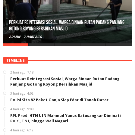
Polisi Sita 82 Paket Ganja Siap Edar di Tanah Datar
ADMIN
-
3 HARI AGO
TIMELINE
2 hari ago
7:18
Perkuat Reintegrasi Sosial, Warga Binaan Rutan Padang
Panjang Gotong Royong Bersihkan Masjid
3 hari ago
4:02
Polisi Sita 82 Paket Ganja Siap Edar di Tanah Datar
4 hari ago
9:08
RPL Prodi HTN UIN Mahmud Yunus Batusangkar Diminati
Polri, TNI, hingga Wali Nagari
4 hari ago
6:12