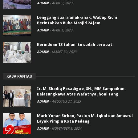
ADMIN
-
APRIL 3, 2023
Lenggang suara anak-anak, Wabup Richi
Perintahkan Buka Masjid 24 jam
ADMIN
-
APRIL 1, 2023
Kerinduan 13 tahun itu sudah terobati
ADMIN
-
MARET 30, 2023
KABA RANTAU
Ir. M. Shadiq Pasadigoe, SH., MM Sampaikan
Belasungkawa Atas Wafatnya Jhoni Tang
ADMIN
-
AGUSTUS 27, 2025
Mark Yunan Sirhan, Paslon M. Iqbal dan Amasrul
Layak Pimpin Kota Padang
ADMIN
-
NOVEMBER 8, 2024