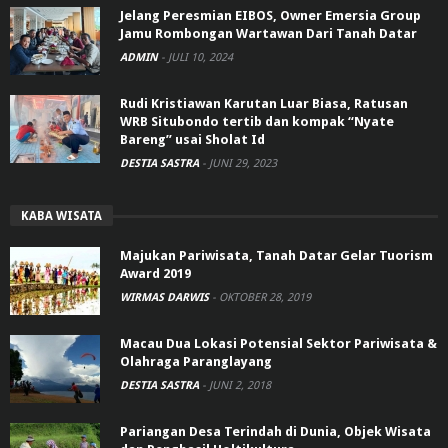
Jelang Peresmian EIBOS, Owner Emersia Group
Jamu Rombongan Wartawan Dari Tanah Datar
ADMIN
-
JULI 10, 2024
Rudi Kristiawan Karutan Luar Biasa, Ratusan
WRB Situbondo tertib dan kompak “Nyate
Bareng” usai Sholat Id
DESTIA SASTRA
-
JUNI 29, 2023
KABA WISATA
Majukan Pariwisata, Tanah Datar Gelar Tuorism
Award 2019
WIRMAS DARWIS
-
OKTOBER 28, 2019
Macau Dua Lokasi Potensial Sektor Pariwisata &
Olahraga Paranglayang
DESTIA SASTRA
-
JUNI 2, 2018
Pariangan Desa Terindah di Dunia, Objek Wisata