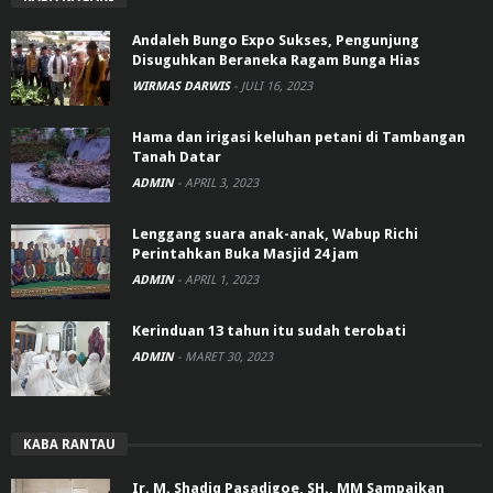
Andaleh Bungo Expo Sukses, Pengunjung
Disuguhkan Beraneka Ragam Bunga Hias
WIRMAS DARWIS
-
JULI 16, 2023
Hama dan irigasi keluhan petani di Tambangan
Tanah Datar
ADMIN
-
APRIL 3, 2023
Lenggang suara anak-anak, Wabup Richi
Perintahkan Buka Masjid 24 jam
ADMIN
-
APRIL 1, 2023
Kerinduan 13 tahun itu sudah terobati
ADMIN
-
MARET 30, 2023
KABA RANTAU
Ir. M. Shadiq Pasadigoe, SH., MM Sampaikan