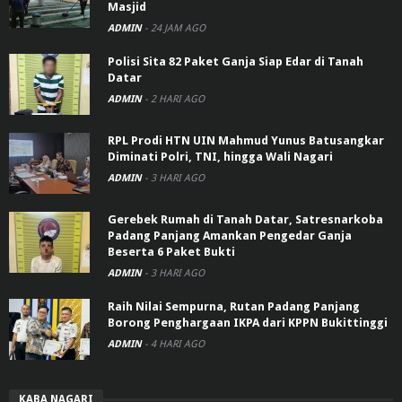
Masjid
ADMIN
-
24 JAM AGO
Polisi Sita 82 Paket Ganja Siap Edar di Tanah
Datar
ADMIN
-
2 HARI AGO
RPL Prodi HTN UIN Mahmud Yunus Batusangkar
Diminati Polri, TNI, hingga Wali Nagari
ADMIN
-
3 HARI AGO
Gerebek Rumah di Tanah Datar, Satresnarkoba
Padang Panjang Amankan Pengedar Ganja
Beserta 6 Paket Bukti
ADMIN
-
3 HARI AGO
Raih Nilai Sempurna, Rutan Padang Panjang
Borong Penghargaan IKPA dari KPPN Bukittinggi
ADMIN
-
4 HARI AGO
KABA NAGARI