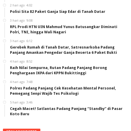
2 hari ago
4:02
Polisi Sita 82 Paket Ganja Siap Edar di Tanah Datar
3 hari ago
9:08
RPL Prodi HTN UIN Mahmud Yunus Batusangkar Diminati
Polri, TNI, hingga Wali Nagari
3 hari ago
6:12
Gerebek Rumah di Tanah Datar, Satresnarkoba Padang
Panjang Amankan Pengedar Ganja Beserta 6 Paket Bukti
4 hari ago
8:52
Raih Nilai Sempurna, Rutan Padang Panjang Borong
Penghargaan IKPA dari KPPN Bukittinggi
4 hari ago
7:48
Polres Padang Panjang Cek Kesehatan Mental Personel,
Pemegang Senpi Wajib Tes Psikologi
5 hari ago
3:46
Cegah Macet! Satlantas Padang Panjang “Standby” di Pasar
Koto Baru