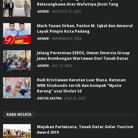
Belasungkawa Atas Wafatnya Jhoni Tang
ADMIN
-
AGUSTUS 27, 2025
Mark Yunan Sirhan, Paslon M. Iqbal dan Amasrul
Layak Pimpin Kota Padang
ADMIN
-
NOVEMBER 8, 2024
Jelang Peresmian EIBOS, Owner Emersia Group
Jamu Rombongan Wartawan Dari Tanah Datar
ADMIN
-
JULI 10, 2024
Rudi Kristiawan Karutan Luar Biasa, Ratusan
WRB Situbondo tertib dan kompak “Nyate
Bareng” usai Sholat Id
DESTIA SASTRA
-
JUNI 29, 2023
KABA WISATA
Majukan Pariwisata, Tanah Datar Gelar Tuorism
Award 2019