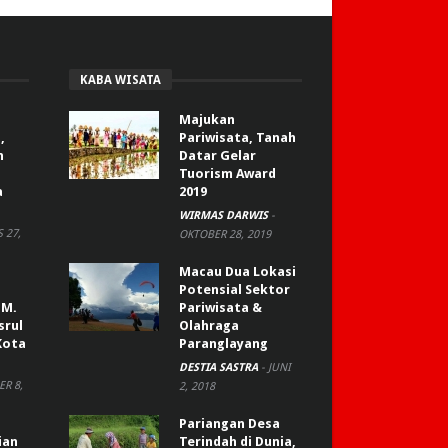
KABA WISATA
Majukan
,
Pariwisata, Tanah
n
Datar Gelar
Tuorism Award
a
2019
WIRMAS DARWIS
-
 27,
OKTOBER 28, 2019
Macau Dua Lokasi
Potensial Sektor
 M.
Pariwisata &
srul
Olahraga
Kota
Paranglayang
DESTIA SASTRA
-
JUNI
R 8,
2, 2018
Pariangan Desa
ian
Terindah di Dunia,