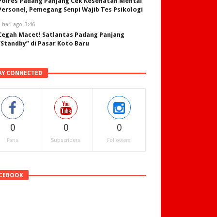
Polres Padang Panjang Cek Kesehatan Mental
Personel, Pemegang Senpi Wajib Tes Psikologi
 hari ago
3:46
Cegah Macet! Satlantas Padang Panjang
“Standby” di Pasar Koto Baru
AY CONNECTED
0
0
0
Fans
Subscribers
Followers
CEBOOK