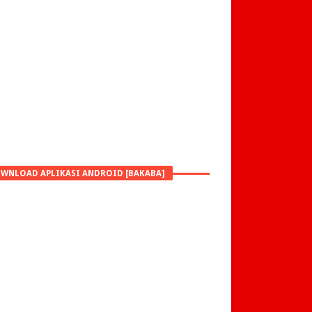
WNLOAD APLIKASI ANDROID [BAKABA]