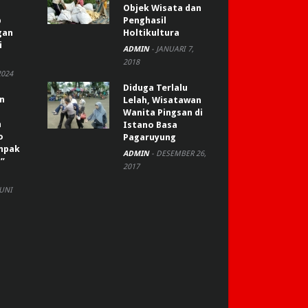
Objek Wisata dan
p
Penghasil
gan
Holtikultura
i
ADMIN
-
JANUARI 7,
2018
2024
Diduga Terlalu
an
Lelah, Wisatawan
Wanita Pingsan di
n
Istano Basa
o
Pagaruyung
ompak
ADMIN
-
DESEMBER 26,
”
2017
JUNI