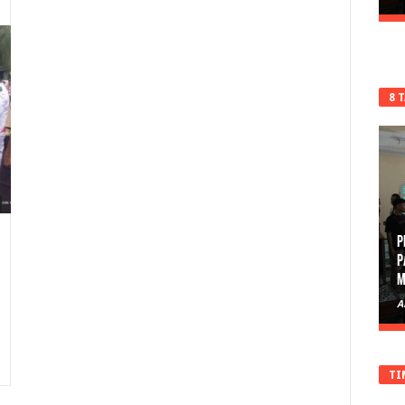
8 
P
P
M
A
TI