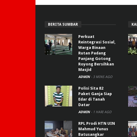
BERITA SUMBAR
KA
Perkuat
Reintegrasi Sosial,
Warga Binaan
Rutan Padang
Panjang Gotong
Royong Bersihkan
Masjid
ADMIN
-
3 MINS AGO
Polisi Sita 82
Paket Ganja Siap
Edar di Tanah
Datar
ADMIN
-
1 HARI AGO
RPL Prodi HTN UIN
Mahmud Yunus
Batusangkar