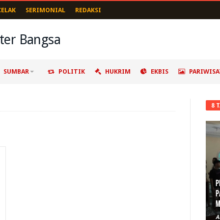
CELAK
SERIMONIAL
REDAKSI
SUMBAR
POLITIK
HUKRIM
EKBIS
PARIWISA
8 
P
P
M
A