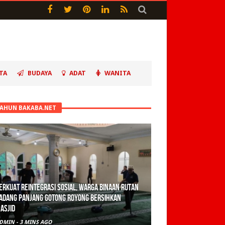
TA
BUDAYA
ADAT
WANITA
TAHUN BAKABA.NET
erkuat Reintegrasi Sosial, Warga Binaan Rutan
adang Panjang Gotong Royong Bersihkan
asjid
DMIN
-
3 MINS AGO