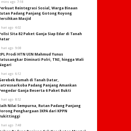
3 mins ago
7:18
Perkuat Reintegrasi Sosial, Warga Binaan
Rutan Padang Panjang Gotong Royong
Bersihkan Masjid
 hari ago
4:02
Polisi Sita 82 Paket Ganja Siap Edar di Tanah
Datar
 hari ago
9:08
RPL Prodi HTN UIN Mahmud Yunus
Batusangkar Diminati Polri, TNI, hingga Wali
Nagari
 hari ago
6:12
Gerebek Rumah di Tanah Datar,
Satresnarkoba Padang Panjang Amankan
Pengedar Ganja Beserta 6 Paket Bukti
 hari ago
8:52
Raih Nilai Sempurna, Rutan Padang Panjang
Borong Penghargaan IKPA dari KPPN
Bukittinggi
 hari ago
7:48