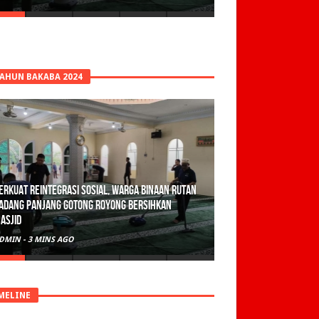
TAHUN BAKABA 2024
erkuat Reintegrasi Sosial, Warga Binaan Rutan
adang Panjang Gotong Royong Bersihkan
asjid
DMIN
-
3 MINS AGO
MELINE