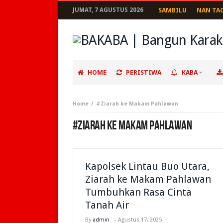
JUMAT, 7 AGUSTUS 2026
SAMBILU
NAN TA
HOME
PERISTIWA
KABA
Home
#Ziarah ke Makam Pahlawan
#ZIARAH KE MAKAM PAHLAWAN
Kapolsek Lintau Buo Utara,
Ziarah ke Makam Pahlawan
Tumbuhkan Rasa Cinta
Tanah Air
By
admin
-
Agustus 17, 2025