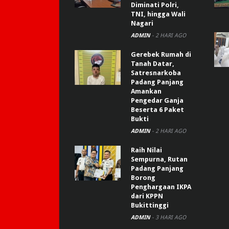
Diminati Polri,
TNI, hingga Wali
Nagari
ADMIN
-
2 HARI AGO
Gerebek Rumah di
Tanah Datar,
Satresnarkoba
Padang Panjang
Amankan
Pengedar Ganja
Beserta 6 Paket
Bukti
ADMIN
-
2 HARI AGO
Raih Nilai
Sempurna, Rutan
Padang Panjang
Borong
Penghargaan IKPA
dari KPPN
Bukittinggi
ADMIN
-
3 HARI AGO