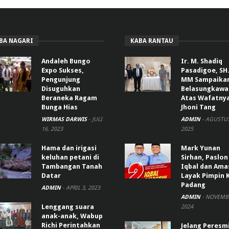
BA NAGARI
KABA RANTAU
Andaleh Bungo
Ir. M. Shadiq
Expo Sukses,
Pasadigoe, SH.
Pengunjung
MM Sampaika
Disuguhkan
Belasungkawa
Beraneka Ragam
Atas Wafatny
Bunga Hias
Jhoni Tang
WIRMAS DARWIS
-
JULI
ADMIN
-
AGUSTUS
16, 2023
2025
Hama dan irigasi
Mark Yunan
keluhan petani di
Sirhan, Paslon
Tambangan Tanah
Iqbal dan Ama
Datar
Layak Pimpin 
Padang
ADMIN
-
APRIL 3, 2023
ADMIN
-
NOVEMBE
Lenggang suara
2024
anak-anak, Wabup
Richi Perintahkan
Jelang Peresm