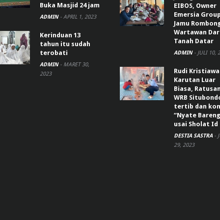
Buka Masjid 24 jam
EIBOS, Owner
Emersia Grou
ADMIN
-
APRIL 1, 2023
Jamu Rombon
Wartawan Dar
Kerinduan 13
Tanah Datar
tahun itu sudah
terobati
ADMIN
-
JULI 10, 
ADMIN
-
MARET 30,
Rudi Kristiaw
2023
Karutan Luar
Biasa, Ratusa
WRB Situbond
tertib dan k
“Nyate Bareng
usai Sholat Id
DESTIA SASTRA
-
29, 2023