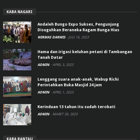
KABA NAGARI
Andaleh Bungo Expo Sukses, Pengunjung
Disuguhkan Beraneka Ragam Bunga Hias
WIRMAS DARWIS
-
JULI 16, 2023
Hama dan irigasi keluhan petani di Tambangan
Tanah Datar
ADMIN
-
APRIL 3, 2023
Lenggang suara anak-anak, Wabup Richi
Perintahkan Buka Masjid 24 jam
ADMIN
-
APRIL 1, 2023
Kerinduan 13 tahun itu sudah terobati
ADMIN
-
MARET 30, 2023
KABA RANTAU