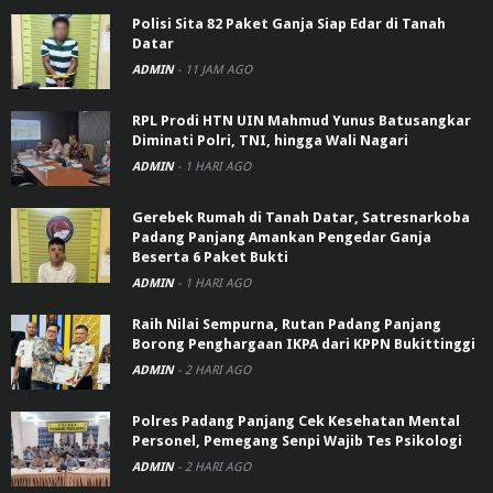
Polisi Sita 82 Paket Ganja Siap Edar di Tanah
Datar
ADMIN
-
11 JAM AGO
RPL Prodi HTN UIN Mahmud Yunus Batusangkar
Diminati Polri, TNI, hingga Wali Nagari
ADMIN
-
1 HARI AGO
Gerebek Rumah di Tanah Datar, Satresnarkoba
Padang Panjang Amankan Pengedar Ganja
Beserta 6 Paket Bukti
ADMIN
-
1 HARI AGO
Raih Nilai Sempurna, Rutan Padang Panjang
Borong Penghargaan IKPA dari KPPN Bukittinggi
ADMIN
-
2 HARI AGO
Polres Padang Panjang Cek Kesehatan Mental
Personel, Pemegang Senpi Wajib Tes Psikologi
ADMIN
-
2 HARI AGO