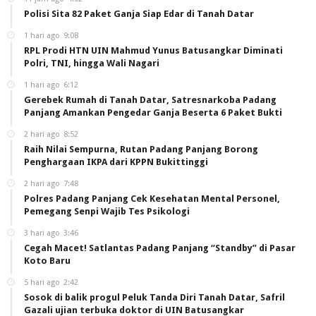
Polisi Sita 82 Paket Ganja Siap Edar di Tanah Datar
1 hari ago
9:08
RPL Prodi HTN UIN Mahmud Yunus Batusangkar Diminati
Polri, TNI, hingga Wali Nagari
1 hari ago
6:12
Gerebek Rumah di Tanah Datar, Satresnarkoba Padang
Panjang Amankan Pengedar Ganja Beserta 6 Paket Bukti
2 hari ago
8:52
Raih Nilai Sempurna, Rutan Padang Panjang Borong
Penghargaan IKPA dari KPPN Bukittinggi
2 hari ago
7:48
Polres Padang Panjang Cek Kesehatan Mental Personel,
Pemegang Senpi Wajib Tes Psikologi
3 hari ago
3:46
Cegah Macet! Satlantas Padang Panjang “Standby” di Pasar
Koto Baru
5 hari ago
2:42
Sosok di balik progul Peluk Tanda Diri Tanah Datar, Safril
Gazali ujian terbuka doktor di UIN Batusangkar