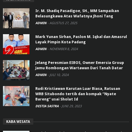
Ir. M. Shadiq Pasadigoe, SH., MM Sampaikan
Belasungkawa Atas Wafatnya Jhoni Tang
ADMIN
-
AGUSTUS 27, 2025
Mark Yunan Sirhan, Paslon M. Iqbal dan Amasrul
Layak Pimpin Kota Padang
ADMIN
-
NOVEMBER 8, 2024
Jelang Peresmian EIBOS, Owner Emersia Group
Jamu Rombongan Wartawan Dari Tanah Datar
ADMIN
-
JULI 10, 2024
Rudi Kristiawan Karutan Luar Biasa, Ratusan
WRB Situbondo tertib dan kompak “Nyate
Bareng” usai Sholat Id
DESTIA SASTRA
-
JUNI 29, 2023
KABA WISATA