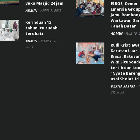
Buka Masjid 24 jam
EIBOS, Owner
Emersia Grou
ADMIN
-
APRIL 1, 2023
Jamu Rombon
Wartawan Dar
Kerinduan 13
Tanah Datar
tahun itu sudah
terobati
ADMIN
-
JULI 10, 
ADMIN
-
MARET 30,
Rudi Kristiaw
2023
Karutan Luar
Biasa, Ratusa
WRB Situbond
tertib dan k
“Nyate Bareng
usai Sholat Id
DESTIA SASTRA
-
29, 2023