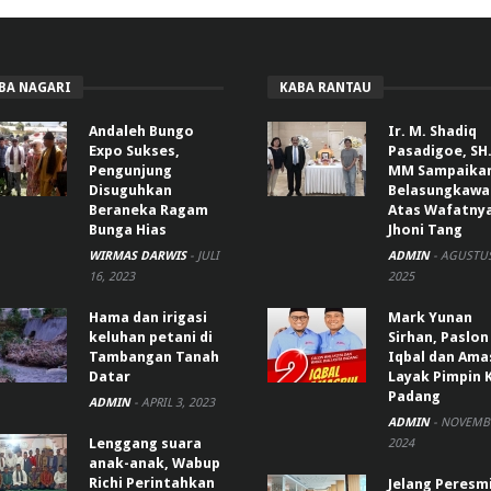
BA NAGARI
KABA RANTAU
Andaleh Bungo
Ir. M. Shadiq
Expo Sukses,
Pasadigoe, SH.
Pengunjung
MM Sampaika
Disuguhkan
Belasungkawa
Beraneka Ragam
Atas Wafatny
Bunga Hias
Jhoni Tang
WIRMAS DARWIS
-
JULI
ADMIN
-
AGUSTUS
16, 2023
2025
Hama dan irigasi
Mark Yunan
keluhan petani di
Sirhan, Paslon
Tambangan Tanah
Iqbal dan Ama
Datar
Layak Pimpin 
Padang
ADMIN
-
APRIL 3, 2023
ADMIN
-
NOVEMBE
Lenggang suara
2024
anak-anak, Wabup
Richi Perintahkan
Jelang Peresm