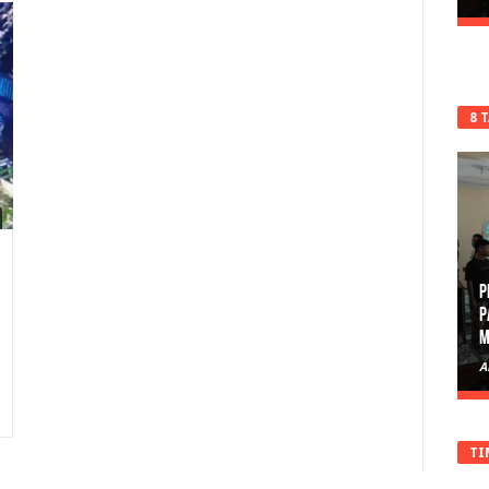
8 
P
P
M
A
TI