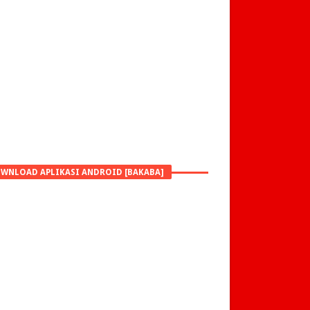
WNLOAD APLIKASI ANDROID [BAKABA]