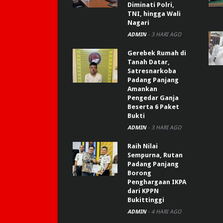
Diminati Polri,
TNI, hingga Wali
Nagari
ADMIN
-
3 HARI AGO
Gerebek Rumah di
Tanah Datar,
Satresnarkoba
Padang Panjang
Amankan
Pengedar Ganja
Beserta 6 Paket
Bukti
ADMIN
-
3 HARI AGO
Raih Nilai
Sempurna, Rutan
Padang Panjang
Borong
Penghargaan IKPA
dari KPPN
Bukittinggi
ADMIN
-
4 HARI AGO