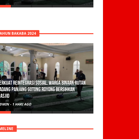
TAHUN BAKABA 2024
erkuat Reintegrasi Sosial, Warga Binaan Rutan
adang Panjang Gotong Royong Bersihkan
asjid
DMIN
-
1 HARI AGO
MELINE