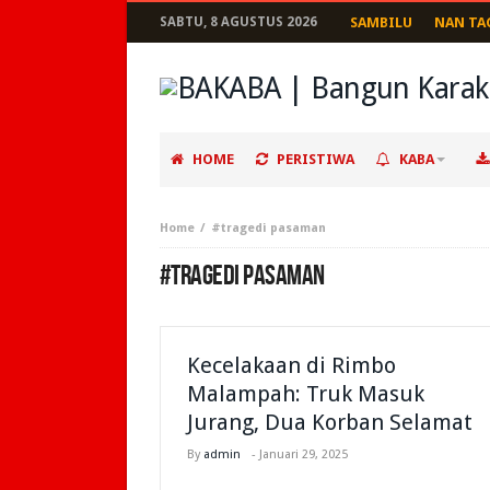
SABTU, 8 AGUSTUS 2026
SAMBILU
NAN TA
HOME
PERISTIWA
KABA
Home
#tragedi pasaman
#TRAGEDI PASAMAN
Kecelakaan di Rimbo
Malampah: Truk Masuk
Jurang, Dua Korban Selamat
By
admin
-
Januari 29, 2025