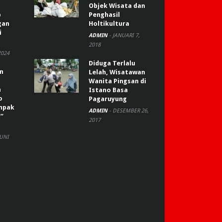
Objek Wisata dan
p
Penghasil
gan
Holtikultura
i
ADMIN
-
JANUARI 7,
2018
2024
Diduga Terlalu
an
Lelah, Wisatawan
Wanita Pingsan di
n
Istano Basa
o
Pagaruyung
ompak
ADMIN
-
DESEMBER 26,
”
2017
JUNI