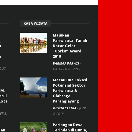
KABA WISATA
Majukan
,
Pariwisata, Tanah
n
Datar Gelar
Tuorism Award
a
2019
WIRMAS DARWIS
-
 27,
OKTOBER 28, 2019
Macau Dua Lokasi
Potensial Sektor
 M.
Pariwisata &
srul
Olahraga
Kota
Paranglayang
DESTIA SASTRA
-
JUNI
R 8,
2, 2018
Pariangan Desa
ian
Terindah di Dunia,