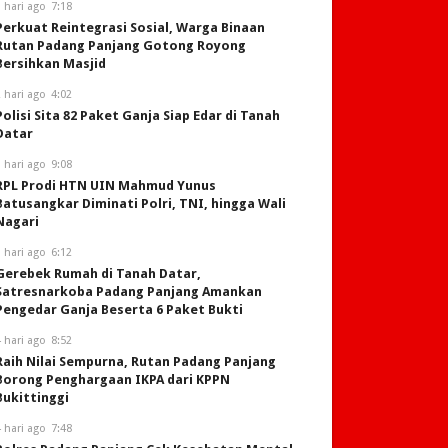
 hari ago
7:18
Perkuat Reintegrasi Sosial, Warga Binaan
Rutan Padang Panjang Gotong Royong
Bersihkan Masjid
 hari ago
4:02
Polisi Sita 82 Paket Ganja Siap Edar di Tanah
Datar
 hari ago
9:08
RPL Prodi HTN UIN Mahmud Yunus
Batusangkar Diminati Polri, TNI, hingga Wali
Nagari
 hari ago
6:12
Gerebek Rumah di Tanah Datar,
Satresnarkoba Padang Panjang Amankan
Pengedar Ganja Beserta 6 Paket Bukti
 hari ago
8:52
Raih Nilai Sempurna, Rutan Padang Panjang
Borong Penghargaan IKPA dari KPPN
Bukittinggi
 hari ago
7:48