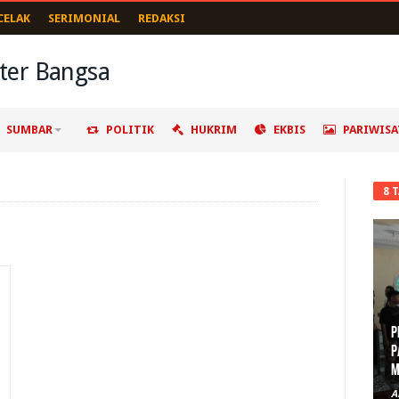
CELAK
SERIMONIAL
REDAKSI
SUMBAR
POLITIK
HUKRIM
EKBIS
PARIWISA
8 
P
P
M
A