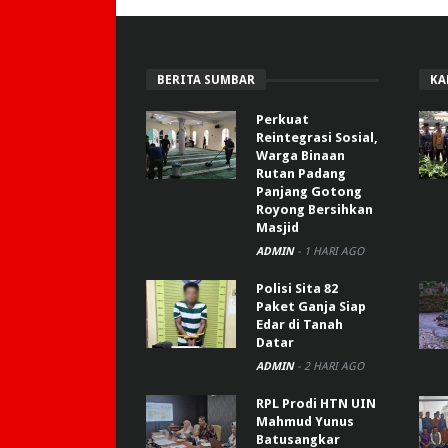
BERITA SUMBAR
KA
Perkuat
Reintegrasi Sosial,
Warga Binaan
Rutan Padang
Panjang Gotong
Royong Bersihkan
Masjid
ADMIN
-
1 HARI AGO
Polisi Sita 82
Paket Ganja Siap
Edar di Tanah
Datar
ADMIN
-
2 HARI AGO
RPL Prodi HTN UIN
Mahmud Yunus
Batusangkar