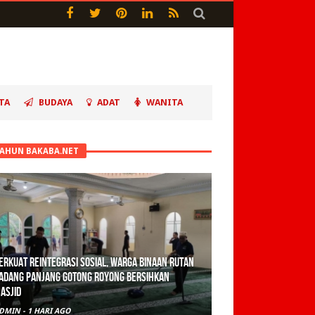
TA
BUDAYA
ADAT
WANITA
TAHUN BAKABA.NET
erkuat Reintegrasi Sosial, Warga Binaan Rutan
adang Panjang Gotong Royong Bersihkan
asjid
DMIN
-
1 HARI AGO