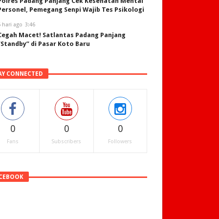
Polres Padang Panjang Cek Kesehatan Mental
Personel, Pemegang Senpi Wajib Tes Psikologi
 hari ago
3:46
Cegah Macet! Satlantas Padang Panjang
“Standby” di Pasar Koto Baru
AY CONNECTED
0
0
0
Fans
Subscribers
Followers
CEBOOK