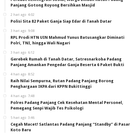
Panjang Gotong Royong Bersihkan Masjid
2 hari ago
4:02
Polisi Sita 82 Paket Ganja Siap Edar di Tanah Datar
3 hari ago
9:08
RPL Prodi HTN UIN Mahmud Yunus Batusangkar Diminati
Polri, TNI, hingga Wali Nagari
3 hari ago
6:12
Gerebek Rumah di Tanah Datar, Satresnarkoba Padang
Panjang Amankan Pengedar Ganja Beserta 6 Paket Bukti
4 hari ago
8:52
Raih Nilai Sempurna, Rutan Padang Panjang Borong
Penghargaan IKPA dari KPPN Bukittinggi
4 hari ago
7:48
Polres Padang Panjang Cek Kesehatan Mental Personel,
Pemegang Senpi Wajib Tes Psikologi
5 hari ago
3:46
Cegah Macet! Satlantas Padang Panjang “Standby” di Pasar
Koto Baru