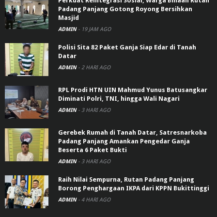
Perkuat Reintegrasi Sosial, Warga Binaan Rutan
Padang Panjang Gotong Royong Bersihkan
Masjid
ADMIN
-
19 JAM AGO
Polisi Sita 82 Paket Ganja Siap Edar di Tanah
Datar
ADMIN
-
2 HARI AGO
RPL Prodi HTN UIN Mahmud Yunus Batusangkar
Diminati Polri, TNI, hingga Wali Nagari
ADMIN
-
3 HARI AGO
Gerebek Rumah di Tanah Datar, Satresnarkoba
Padang Panjang Amankan Pengedar Ganja
Beserta 6 Paket Bukti
ADMIN
-
3 HARI AGO
Raih Nilai Sempurna, Rutan Padang Panjang
Borong Penghargaan IKPA dari KPPN Bukittinggi
ADMIN
-
4 HARI AGO