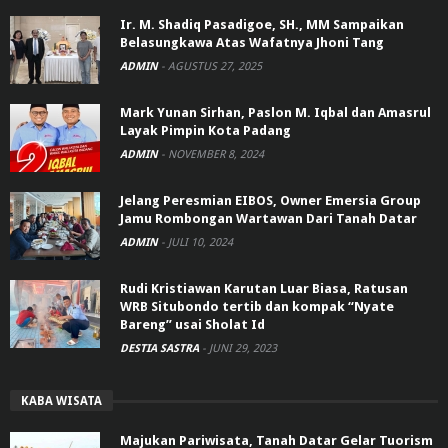
Ir. M. Shadiq Pasadigoe, SH., MM Sampaikan
Belasungkawa Atas Wafatnya Jhoni Tang
ADMIN
-
AGUSTUS 27, 2025
Mark Yunan Sirhan, Paslon M. Iqbal dan Amasrul
Layak Pimpin Kota Padang
ADMIN
-
NOVEMBER 8, 2024
Jelang Peresmian EIBOS, Owner Emersia Group
Jamu Rombongan Wartawan Dari Tanah Datar
ADMIN
-
JULI 10, 2024
Rudi Kristiawan Karutan Luar Biasa, Ratusan
WRB Situbondo tertib dan kompak “Nyate
Bareng” usai Sholat Id
DESTIA SASTRA
-
JUNI 29, 2023
KABA WISATA
Majukan Pariwisata, Tanah Datar Gelar Tuorism