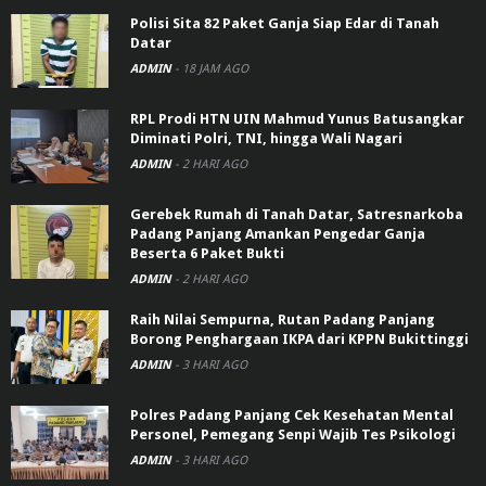
Polisi Sita 82 Paket Ganja Siap Edar di Tanah
Datar
ADMIN
-
18 JAM AGO
RPL Prodi HTN UIN Mahmud Yunus Batusangkar
Diminati Polri, TNI, hingga Wali Nagari
ADMIN
-
2 HARI AGO
Gerebek Rumah di Tanah Datar, Satresnarkoba
Padang Panjang Amankan Pengedar Ganja
Beserta 6 Paket Bukti
ADMIN
-
2 HARI AGO
Raih Nilai Sempurna, Rutan Padang Panjang
Borong Penghargaan IKPA dari KPPN Bukittinggi
ADMIN
-
3 HARI AGO
Polres Padang Panjang Cek Kesehatan Mental
Personel, Pemegang Senpi Wajib Tes Psikologi
ADMIN
-
3 HARI AGO