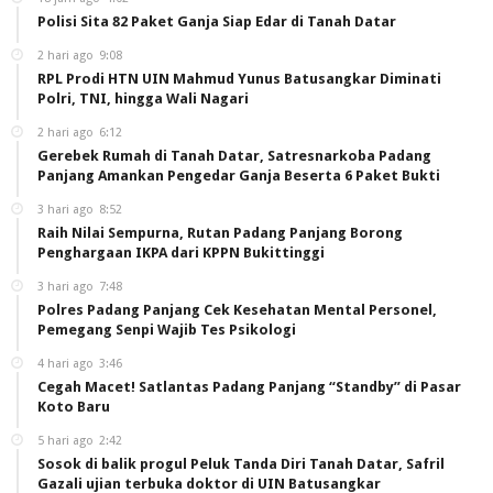
Polisi Sita 82 Paket Ganja Siap Edar di Tanah Datar
2 hari ago
9:08
RPL Prodi HTN UIN Mahmud Yunus Batusangkar Diminati
Polri, TNI, hingga Wali Nagari
2 hari ago
6:12
Gerebek Rumah di Tanah Datar, Satresnarkoba Padang
Panjang Amankan Pengedar Ganja Beserta 6 Paket Bukti
3 hari ago
8:52
Raih Nilai Sempurna, Rutan Padang Panjang Borong
Penghargaan IKPA dari KPPN Bukittinggi
3 hari ago
7:48
Polres Padang Panjang Cek Kesehatan Mental Personel,
Pemegang Senpi Wajib Tes Psikologi
4 hari ago
3:46
Cegah Macet! Satlantas Padang Panjang “Standby” di Pasar
Koto Baru
5 hari ago
2:42
Sosok di balik progul Peluk Tanda Diri Tanah Datar, Safril
Gazali ujian terbuka doktor di UIN Batusangkar