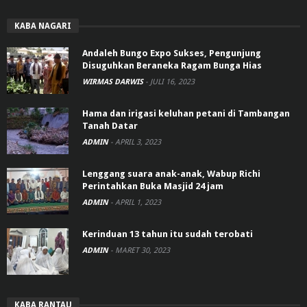
KABA NAGARI
Andaleh Bungo Expo Sukses, Pengunjung
Disuguhkan Beraneka Ragam Bunga Hias
WIRMAS DARWIS
-
JULI 16, 2023
Hama dan irigasi keluhan petani di Tambangan
Tanah Datar
ADMIN
-
APRIL 3, 2023
Lenggang suara anak-anak, Wabup Richi
Perintahkan Buka Masjid 24 jam
ADMIN
-
APRIL 1, 2023
Kerinduan 13 tahun itu sudah terobati
ADMIN
-
MARET 30, 2023
KABA RANTAU