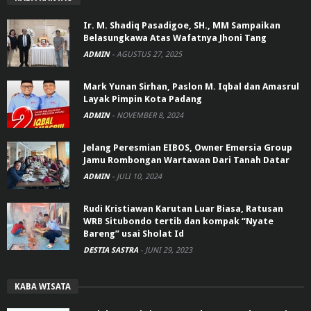
Ir. M. Shadiq Pasadigoe, SH., MM Sampaikan
Belasungkawa Atas Wafatnya Jhoni Tang
ADMIN
-
AGUSTUS 27, 2025
Mark Yunan Sirhan, Paslon M. Iqbal dan Amasrul
Layak Pimpin Kota Padang
ADMIN
-
NOVEMBER 8, 2024
Jelang Peresmian EIBOS, Owner Emersia Group
Jamu Rombongan Wartawan Dari Tanah Datar
ADMIN
-
JULI 10, 2024
Rudi Kristiawan Karutan Luar Biasa, Ratusan
WRB Situbondo tertib dan kompak “Nyate
Bareng” usai Sholat Id
DESTIA SASTRA
-
JUNI 29, 2023
KABA WISATA