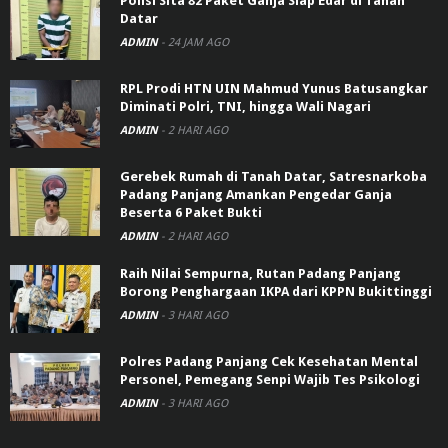
Polisi Sita 82 Paket Ganja Siap Edar di Tanah
Datar
ADMIN
-
24 JAM AGO
RPL Prodi HTN UIN Mahmud Yunus Batusangkar
Diminati Polri, TNI, hingga Wali Nagari
ADMIN
-
2 HARI AGO
Gerebek Rumah di Tanah Datar, Satresnarkoba
Padang Panjang Amankan Pengedar Ganja
Beserta 6 Paket Bukti
ADMIN
-
2 HARI AGO
Raih Nilai Sempurna, Rutan Padang Panjang
Borong Penghargaan IKPA dari KPPN Bukittinggi
ADMIN
-
3 HARI AGO
Polres Padang Panjang Cek Kesehatan Mental
Personel, Pemegang Senpi Wajib Tes Psikologi
ADMIN
-
3 HARI AGO