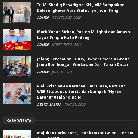
Ir. M. Shadiq Pasadigoe, SH., MM Sampaikan
Belasungkawa Atas Wafatnya Jhoni Tang
ADMIN
-
AGUSTUS 27, 2025
Mark Yunan Sirhan, Paslon M. Iqbal dan Amasrul
Layak Pimpin Kota Padang
ADMIN
-
NOVEMBER 8, 2024
Jelang Peresmian EIBOS, Owner Emersia Group
Jamu Rombongan Wartawan Dari Tanah Datar
ADMIN
-
JULI 10, 2024
Rudi Kristiawan Karutan Luar Biasa, Ratusan
WRB Situbondo tertib dan kompak “Nyate
Bareng” usai Sholat Id
DESTIA SASTRA
-
JUNI 29, 2023
KABA WISATA
Majukan Pariwisata, Tanah Datar Gelar Tuorism