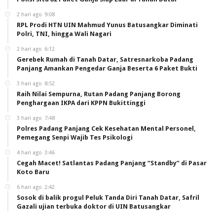
2 hari ago
9:08
RPL Prodi HTN UIN Mahmud Yunus Batusangkar Diminati
Polri, TNI, hingga Wali Nagari
2 hari ago
6:12
Gerebek Rumah di Tanah Datar, Satresnarkoba Padang
Panjang Amankan Pengedar Ganja Beserta 6 Paket Bukti
3 hari ago
8:52
Raih Nilai Sempurna, Rutan Padang Panjang Borong
Penghargaan IKPA dari KPPN Bukittinggi
3 hari ago
7:48
Polres Padang Panjang Cek Kesehatan Mental Personel,
Pemegang Senpi Wajib Tes Psikologi
4 hari ago
3:46
Cegah Macet! Satlantas Padang Panjang “Standby” di Pasar
Koto Baru
6 hari ago
2:42
Sosok di balik progul Peluk Tanda Diri Tanah Datar, Safril
Gazali ujian terbuka doktor di UIN Batusangkar