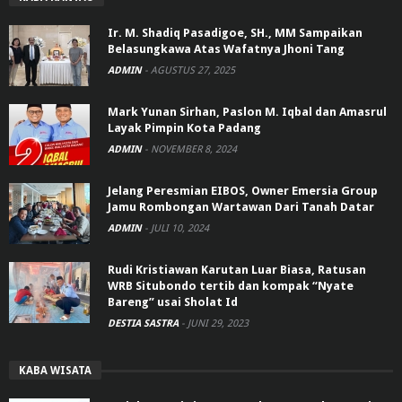
Ir. M. Shadiq Pasadigoe, SH., MM Sampaikan
Belasungkawa Atas Wafatnya Jhoni Tang
ADMIN
-
AGUSTUS 27, 2025
Mark Yunan Sirhan, Paslon M. Iqbal dan Amasrul
Layak Pimpin Kota Padang
ADMIN
-
NOVEMBER 8, 2024
Jelang Peresmian EIBOS, Owner Emersia Group
Jamu Rombongan Wartawan Dari Tanah Datar
ADMIN
-
JULI 10, 2024
Rudi Kristiawan Karutan Luar Biasa, Ratusan
WRB Situbondo tertib dan kompak “Nyate
Bareng” usai Sholat Id
DESTIA SASTRA
-
JUNI 29, 2023
KABA WISATA