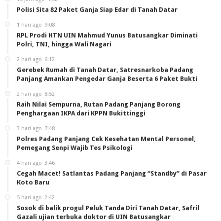
Polisi Sita 82 Paket Ganja Siap Edar di Tanah Datar
1 hari ago
9:08
RPL Prodi HTN UIN Mahmud Yunus Batusangkar Diminati
Polri, TNI, hingga Wali Nagari
2 hari ago
6:12
Gerebek Rumah di Tanah Datar, Satresnarkoba Padang
Panjang Amankan Pengedar Ganja Beserta 6 Paket Bukti
2 hari ago
8:52
Raih Nilai Sempurna, Rutan Padang Panjang Borong
Penghargaan IKPA dari KPPN Bukittinggi
3 hari ago
7:48
Polres Padang Panjang Cek Kesehatan Mental Personel,
Pemegang Senpi Wajib Tes Psikologi
4 hari ago
3:46
Cegah Macet! Satlantas Padang Panjang “Standby” di Pasar
Koto Baru
5 hari ago
2:42
Sosok di balik progul Peluk Tanda Diri Tanah Datar, Safril
Gazali ujian terbuka doktor di UIN Batusangkar