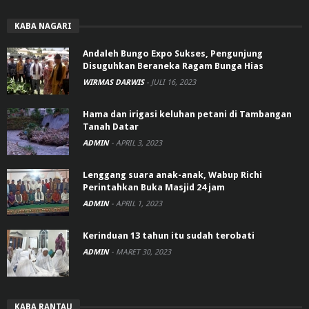
KABA NAGARI
Andaleh Bungo Expo Sukses, Pengunjung
Disuguhkan Beraneka Ragam Bunga Hias
WIRMAS DARWIS
-
JULI 16, 2023
Hama dan irigasi keluhan petani di Tambangan
Tanah Datar
ADMIN
-
APRIL 3, 2023
Lenggang suara anak-anak, Wabup Richi
Perintahkan Buka Masjid 24 jam
ADMIN
-
APRIL 1, 2023
Kerinduan 13 tahun itu sudah terobati
ADMIN
-
MARET 30, 2023
KABA RANTAU