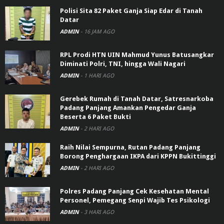
Polisi Sita 82 Paket Ganja Siap Edar di Tanah
Datar
ADMIN
-
16 JAM AGO
RPL Prodi HTN UIN Mahmud Yunus Batusangkar
Diminati Polri, TNI, hingga Wali Nagari
ADMIN
-
1 HARI AGO
Gerebek Rumah di Tanah Datar, Satresnarkoba
Padang Panjang Amankan Pengedar Ganja
Beserta 6 Paket Bukti
ADMIN
-
2 HARI AGO
Raih Nilai Sempurna, Rutan Padang Panjang
Borong Penghargaan IKPA dari KPPN Bukittinggi
ADMIN
-
2 HARI AGO
Polres Padang Panjang Cek Kesehatan Mental
Personel, Pemegang Senpi Wajib Tes Psikologi
ADMIN
-
3 HARI AGO