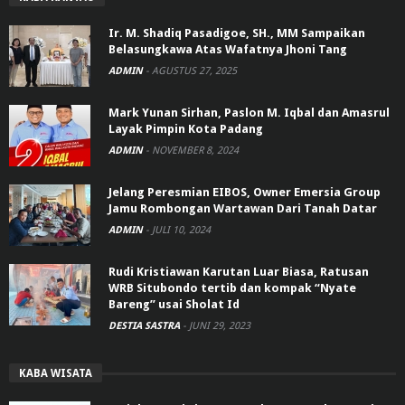
Ir. M. Shadiq Pasadigoe, SH., MM Sampaikan
Belasungkawa Atas Wafatnya Jhoni Tang
ADMIN
-
AGUSTUS 27, 2025
Mark Yunan Sirhan, Paslon M. Iqbal dan Amasrul
Layak Pimpin Kota Padang
ADMIN
-
NOVEMBER 8, 2024
Jelang Peresmian EIBOS, Owner Emersia Group
Jamu Rombongan Wartawan Dari Tanah Datar
ADMIN
-
JULI 10, 2024
Rudi Kristiawan Karutan Luar Biasa, Ratusan
WRB Situbondo tertib dan kompak “Nyate
Bareng” usai Sholat Id
DESTIA SASTRA
-
JUNI 29, 2023
KABA WISATA