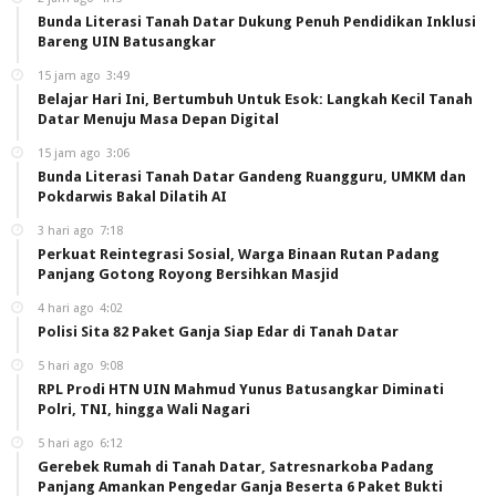
Bunda Literasi Tanah Datar Dukung Penuh Pendidikan Inklusi
Bareng UIN Batusangkar
15 jam ago
3:49
Belajar Hari Ini, Bertumbuh Untuk Esok: Langkah Kecil Tanah
Datar Menuju Masa Depan Digital
15 jam ago
3:06
Bunda Literasi Tanah Datar Gandeng Ruangguru, UMKM dan
Pokdarwis Bakal Dilatih AI
3 hari ago
7:18
Perkuat Reintegrasi Sosial, Warga Binaan Rutan Padang
Panjang Gotong Royong Bersihkan Masjid
4 hari ago
4:02
Polisi Sita 82 Paket Ganja Siap Edar di Tanah Datar
5 hari ago
9:08
RPL Prodi HTN UIN Mahmud Yunus Batusangkar Diminati
Polri, TNI, hingga Wali Nagari
5 hari ago
6:12
Gerebek Rumah di Tanah Datar, Satresnarkoba Padang
Panjang Amankan Pengedar Ganja Beserta 6 Paket Bukti