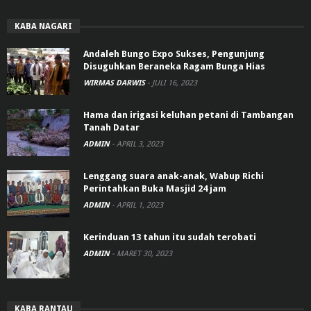
KABA NAGARI
Andaleh Bungo Expo Sukses, Pengunjung
Disuguhkan Beraneka Ragam Bunga Hias
WIRMAS DARWIS
-
JULI 16, 2023
Hama dan irigasi keluhan petani di Tambangan
Tanah Datar
ADMIN
-
APRIL 3, 2023
Lenggang suara anak-anak, Wabup Richi
Perintahkan Buka Masjid 24 jam
ADMIN
-
APRIL 1, 2023
Kerinduan 13 tahun itu sudah terobati
ADMIN
-
MARET 30, 2023
KABA RANTAU