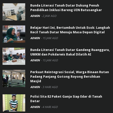
Bunda Literasi Tanah Datar Dukung Penuh
Pendidikan Inklusi Bareng UIN Batusangkar
ADMIN
-
2 JAM AGO
Belajar Hari Ini, Bertumbuh Untuk Esok: Langkah
Kecil Tanah Datar Menuju Masa Depan Digital
ADMIN
-
15 JAM AGO
Bunda Literasi Tanah Datar Gandeng Ruangguru,
UMKM dan Pokdarwis Bakal Dilatih AI
ADMIN
-
15 JAM AGO
Perkuat Reintegrasi Sosial, Warga Binaan Rutan
Padang Panjang Gotong Royong Bersihkan
Masjid
ADMIN
-
3 HARI AGO
Polisi Sita 82 Paket Ganja Siap Edar di Tanah
Datar
ADMIN
-
4 HARI AGO