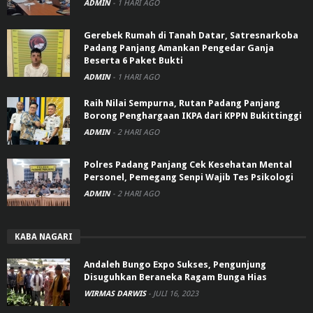
ADMIN
-
1 HARI AGO
Gerebek Rumah di Tanah Datar, Satresnarkoba
Padang Panjang Amankan Pengedar Ganja
Beserta 6 Paket Bukti
ADMIN
-
1 HARI AGO
Raih Nilai Sempurna, Rutan Padang Panjang
Borong Penghargaan IKPA dari KPPN Bukittinggi
ADMIN
-
2 HARI AGO
Polres Padang Panjang Cek Kesehatan Mental
Personel, Pemegang Senpi Wajib Tes Psikologi
ADMIN
-
2 HARI AGO
KABA NAGARI
Andaleh Bungo Expo Sukses, Pengunjung
Disuguhkan Beraneka Ragam Bunga Hias
WIRMAS DARWIS
-
JULI 16, 2023