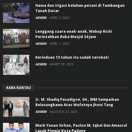
Hama dan irigasi keluhan petani di Tambangan
Tanah Datar
ADMIN
-
APRIL 3, 2023
Lenggang suara anak-anak, Wabup Richi
Perintahkan Buka Masjid 24 jam
ADMIN
-
APRIL 1, 2023
Kerinduan 13 tahun itu sudah terobati
ADMIN
-
MARET 30, 2023
KABA RANTAU
Ir. M. Shadiq Pasadigoe, SH., MM Sampaikan
Belasungkawa Atas Wafatnya Jhoni Tang
ADMIN
-
AGUSTUS 27, 2025
Mark Yunan Sirhan, Paslon M. Iqbal dan Amasrul
Layak Pimpin Kota Padang