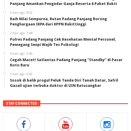
Panjang Amankan Pengedar Ganja Beserta 6 Paket Bukti
2 hari ago
8:52
Raih Nilai Sempurna, Rutan Padang Panjang Borong
Penghargaan IKPA dari KPPN Bukittinggi
2 hari ago
7:48
Polres Padang Panjang Cek Kesehatan Mental Personel,
Pemegang Senpi Wajib Tes Psikologi
4 hari ago
3:46
Cegah Macet! Satlantas Padang Panjang “Standby” di Pasar
Koto Baru
5 hari ago
2:42
Sosok di balik progul Peluk Tanda Diri Tanah Datar, Safril
Gazali ujian terbuka doktor di UIN Batusangkar
STAY CONNECTED