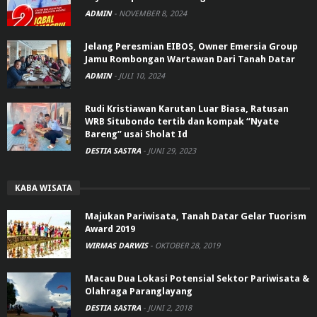
ADMIN
-
NOVEMBER 8, 2024
Jelang Peresmian EIBOS, Owner Emersia Group
Jamu Rombongan Wartawan Dari Tanah Datar
ADMIN
-
JULI 10, 2024
Rudi Kristiawan Karutan Luar Biasa, Ratusan
WRB Situbondo tertib dan kompak “Nyate
Bareng” usai Sholat Id
DESTIA SASTRA
-
JUNI 29, 2023
KABA WISATA
Majukan Pariwisata, Tanah Datar Gelar Tuorism
Award 2019
WIRMAS DARWIS
-
OKTOBER 28, 2019
Macau Dua Lokasi Potensial Sektor Pariwisata &
Olahraga Paranglayang
DESTIA SASTRA
-
JUNI 2, 2018