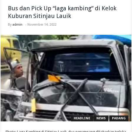
Bus dan Pick Up “laga kambing” di Kelok
Kuburan Sitinjau Lauik
By
admin
-
November 14, 2022
HEADLINE
NEWS
PADANG
Fhoto: Laga Kambing di Sitinjau Lauik, dua penumpang dikabarkan terluka