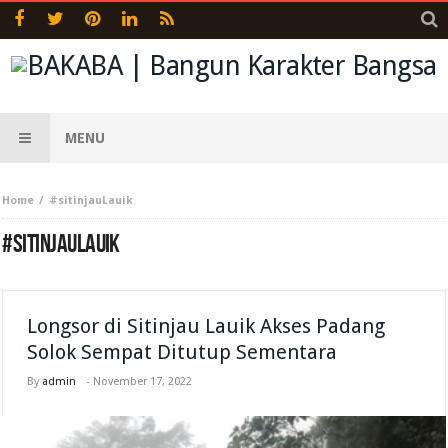
MENU
Home
#sitinjauLauik
#SITINJAULAUIK
Longsor di Sitinjau Lauik Akses Padang
Solok Sempat Ditutup Sementara
By
admin
-
November 17, 2022