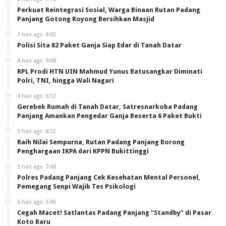
Perkuat Reintegrasi Sosial, Warga Binaan Rutan Padang
Panjang Gotong Royong Bersihkan Masjid
3 hari ago
4:02
Polisi Sita 82 Paket Ganja Siap Edar di Tanah Datar
4 hari ago
9:08
RPL Prodi HTN UIN Mahmud Yunus Batusangkar Diminati
Polri, TNI, hingga Wali Nagari
4 hari ago
6:12
Gerebek Rumah di Tanah Datar, Satresnarkoba Padang
Panjang Amankan Pengedar Ganja Beserta 6 Paket Bukti
5 hari ago
8:52
Raih Nilai Sempurna, Rutan Padang Panjang Borong
Penghargaan IKPA dari KPPN Bukittinggi
5 hari ago
7:48
Polres Padang Panjang Cek Kesehatan Mental Personel,
Pemegang Senpi Wajib Tes Psikologi
6 hari ago
3:46
Cegah Macet! Satlantas Padang Panjang “Standby” di Pasar
Koto Baru