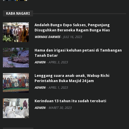
KABA NAGARI
Andaleh Bungo Expo Sukses, Pengunjung
Disuguhkan Beraneka Ragam Bunga Hias
WIRMAS DARWIS
-
JULI 16, 2023
Hama dan irigasi keluhan petani di Tambangan
Tanah Datar
ADMIN
-
APRIL 3, 2023
Lenggang suara anak-anak, Wabup Richi
Perintahkan Buka Masjid 24 jam
ADMIN
-
APRIL 1, 2023
Kerinduan 13 tahun itu sudah terobati
ADMIN
-
MARET 30, 2023