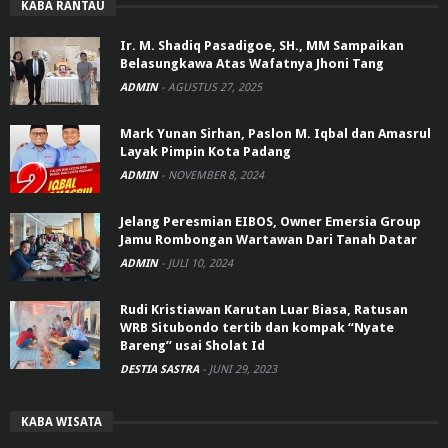
KABA RANTAU
Ir. M. Shadiq Pasadigoe, SH., MM Sampaikan
Belasungkawa Atas Wafatnya Jhoni Tang
ADMIN
-
AGUSTUS 27, 2025
Mark Yunan Sirhan, Paslon M. Iqbal dan Amasrul
Layak Pimpin Kota Padang
ADMIN
-
NOVEMBER 8, 2024
Jelang Peresmian EIBOS, Owner Emersia Group
Jamu Rombongan Wartawan Dari Tanah Datar
ADMIN
-
JULI 10, 2024
Rudi Kristiawan Karutan Luar Biasa, Ratusan
WRB Situbondo tertib dan kompak “Nyate
Bareng” usai Sholat Id
DESTIA SASTRA
-
JUNI 29, 2023
KABA WISATA