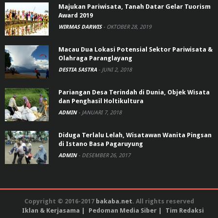
Majukan Pariwisata, Tanah Datar Gelar Tuorism
Award 2019
WIRMAS DARWIS
-
OKTOBER 28, 2019
Macau Dua Lokasi Potensial Sektor Pariwisata &
Olahraga Paranglayang
DESTIA SASTRA
-
JUNI 2, 2018
Pariangan Desa Terindah di Dunia, Objek Wisata
dan Penghasil Holtikultura
ADMIN
-
JANUARI 7, 2018
Diduga Terlalu Lelah, Wisatawan Wanita Pingsan
di Istano Basa Pagaruyung
ADMIN
-
DESEMBER 26, 2017
Copyright © 2016-2017
bakaba.net
. All rights reserved
Iklan & Kerjasama
Pedoman Media Siber
Tim Redaksi