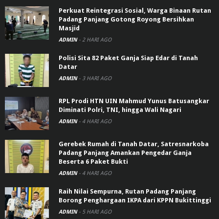
Perkuat Reintegrasi Sosial, Warga Binaan Rutan
Padang Panjang Gotong Royong Bersihkan
Masjid
ADMIN
-
2 HARI AGO
Polisi Sita 82 Paket Ganja Siap Edar di Tanah
Datar
ADMIN
-
3 HARI AGO
RPL Prodi HTN UIN Mahmud Yunus Batusangkar
Diminati Polri, TNI, hingga Wali Nagari
ADMIN
-
4 HARI AGO
Gerebek Rumah di Tanah Datar, Satresnarkoba
Padang Panjang Amankan Pengedar Ganja
Beserta 6 Paket Bukti
ADMIN
-
4 HARI AGO
Raih Nilai Sempurna, Rutan Padang Panjang
Borong Penghargaan IKPA dari KPPN Bukittinggi
ADMIN
-
5 HARI AGO