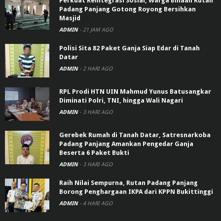
Perkuat Reintegrasi Sosial, Warga Binaan Rutan
Padang Panjang Gotong Royong Bersihkan
Masjid
ADMIN
-
21 JAM AGO
Polisi Sita 82 Paket Ganja Siap Edar di Tanah
Datar
ADMIN
-
2 HARI AGO
RPL Prodi HTN UIN Mahmud Yunus Batusangkar
Diminati Polri, TNI, hingga Wali Nagari
ADMIN
-
3 HARI AGO
Gerebek Rumah di Tanah Datar, Satresnarkoba
Padang Panjang Amankan Pengedar Ganja
Beserta 6 Paket Bukti
ADMIN
-
3 HARI AGO
Raih Nilai Sempurna, Rutan Padang Panjang
Borong Penghargaan IKPA dari KPPN Bukittinggi
ADMIN
-
4 HARI AGO