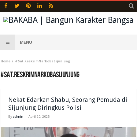
MENU
Home
#Sat.ReskrimNarkobaSijunjung
#SAT.RESKRIMNARKOBASIJUNJUNG
Nekat Edarkan Shabu, Seorang Pemuda di
Sijunjung Diringkus Polisi
By
admin
-
April 20, 2025