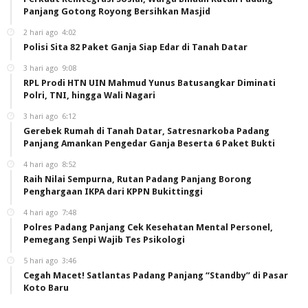
Panjang Gotong Royong Bersihkan Masjid
2 hari ago
4:02
Polisi Sita 82 Paket Ganja Siap Edar di Tanah Datar
3 hari ago
9:08
RPL Prodi HTN UIN Mahmud Yunus Batusangkar Diminati
Polri, TNI, hingga Wali Nagari
3 hari ago
6:12
Gerebek Rumah di Tanah Datar, Satresnarkoba Padang
Panjang Amankan Pengedar Ganja Beserta 6 Paket Bukti
4 hari ago
8:52
Raih Nilai Sempurna, Rutan Padang Panjang Borong
Penghargaan IKPA dari KPPN Bukittinggi
4 hari ago
7:48
Polres Padang Panjang Cek Kesehatan Mental Personel,
Pemegang Senpi Wajib Tes Psikologi
5 hari ago
3:46
Cegah Macet! Satlantas Padang Panjang “Standby” di Pasar
Koto Baru