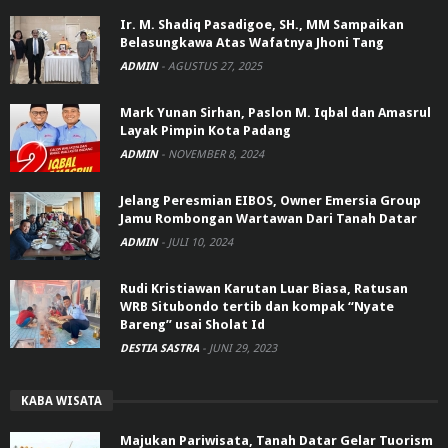
Ir. M. Shadiq Pasadigoe, SH., MM Sampaikan
Belasungkawa Atas Wafatnya Jhoni Tang
ADMIN
-
AGUSTUS 27, 2025
Mark Yunan Sirhan, Paslon M. Iqbal dan Amasrul
Layak Pimpin Kota Padang
ADMIN
-
NOVEMBER 8, 2024
Jelang Peresmian EIBOS, Owner Emersia Group
Jamu Rombongan Wartawan Dari Tanah Datar
ADMIN
-
JULI 10, 2024
Rudi Kristiawan Karutan Luar Biasa, Ratusan
WRB Situbondo tertib dan kompak “Nyate
Bareng” usai Sholat Id
DESTIA SASTRA
-
JUNI 29, 2023
KABA WISATA
Majukan Pariwisata, Tanah Datar Gelar Tuorism