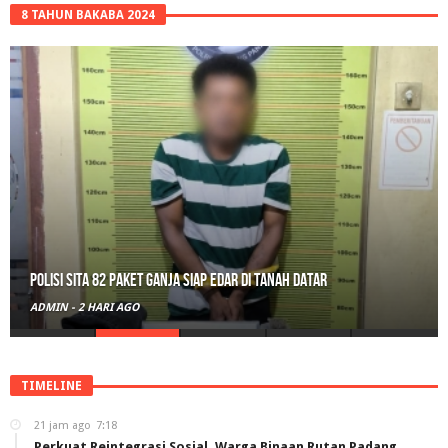
8 TAHUN BAKABA 2024
Polisi Sita 82 Paket Ganja Siap Edar di Tanah Datar
ADMIN
-
2 HARI AGO
TIMELINE
21 jam ago
7:18
Perkuat Reintegrasi Sosial, Warga Binaan Rutan Padang