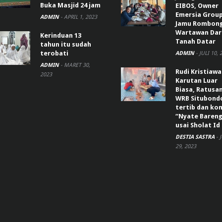
Buka Masjid 24 jam
EIBOS, Owner
Emersia Grou
ADMIN
-
APRIL 1, 2023
Jamu Rombon
Wartawan Dar
Kerinduan 13
Tanah Datar
tahun itu sudah
terobati
ADMIN
-
JULI 10, 
ADMIN
-
MARET 30,
Rudi Kristiaw
2023
Karutan Luar
Biasa, Ratusa
WRB Situbond
tertib dan k
“Nyate Bareng
usai Sholat Id
DESTIA SASTRA
-
29, 2023