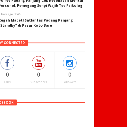
Polres Padang Panjang Cek Kesehatan Mental
Personel, Pemegang Senpi Wajib Tes Psikologi
 hari ago
3:46
Cegah Macet! Satlantas Padang Panjang
“Standby” di Pasar Koto Baru
AY CONNECTED
0
0
0
Fans
Subscribers
Followers
CEBOOK