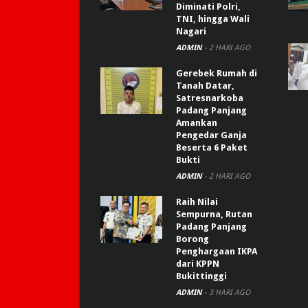
Diminati Polri,
TNI, hingga Wali
Nagari
ADMIN
-
2 HARI AGO
Gerebek Rumah di
Tanah Datar,
Satresnarkoba
Padang Panjang
Amankan
Pengedar Ganja
Beserta 6 Paket
Bukti
ADMIN
-
2 HARI AGO
Raih Nilai
Sempurna, Rutan
Padang Panjang
Borong
Penghargaan IKPA
dari KPPN
Bukittinggi
ADMIN
-
3 HARI AGO