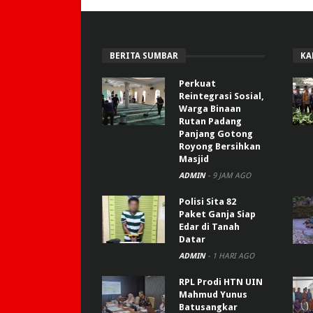
BERITA SUMBAR
KA
Perkuat
Reintegrasi Sosial,
Warga Binaan
Rutan Padang
Panjang Gotong
Royong Bersihkan
Masjid
ADMIN
-
9 JAM AGO
Polisi Sita 82
Paket Ganja Siap
Edar di Tanah
Datar
ADMIN
-
1 HARI AGO
RPL Prodi HTN UIN
Mahmud Yunus
Batusangkar