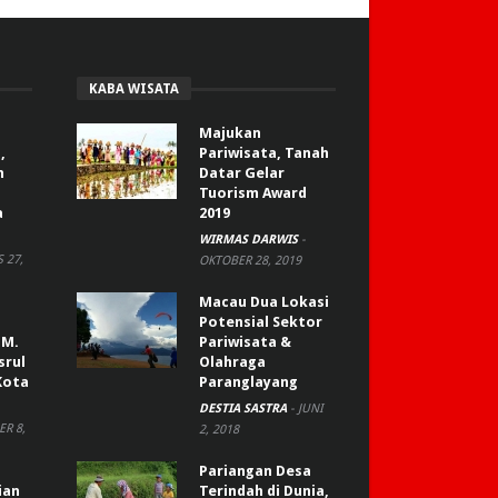
KABA WISATA
Majukan
,
Pariwisata, Tanah
n
Datar Gelar
Tuorism Award
a
2019
WIRMAS DARWIS
-
 27,
OKTOBER 28, 2019
Macau Dua Lokasi
Potensial Sektor
 M.
Pariwisata &
srul
Olahraga
Kota
Paranglayang
DESTIA SASTRA
-
JUNI
R 8,
2, 2018
Pariangan Desa
ian
Terindah di Dunia,