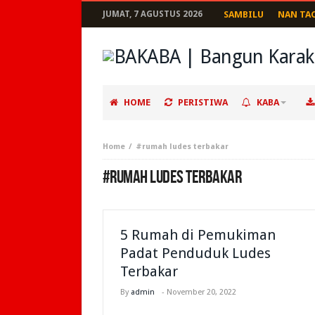
JUMAT, 7 AGUSTUS 2026
SAMBILU
NAN TA
HOME
PERISTIWA
KABA
Home
#rumah ludes terbakar
#RUMAH LUDES TERBAKAR
5 Rumah di Pemukiman
Padat Penduduk Ludes
Terbakar
By
admin
-
November 20, 2022