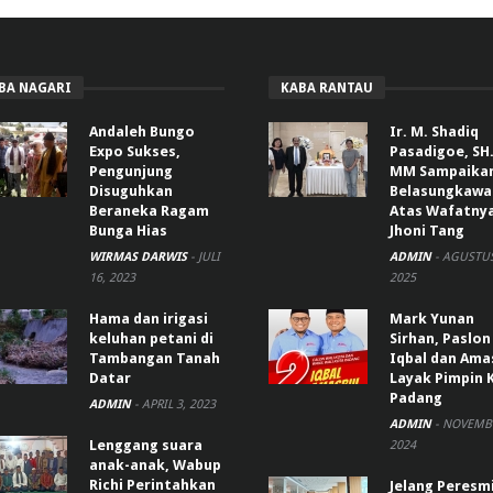
BA NAGARI
KABA RANTAU
Andaleh Bungo
Ir. M. Shadiq
Expo Sukses,
Pasadigoe, SH.
Pengunjung
MM Sampaika
Disuguhkan
Belasungkawa
Beraneka Ragam
Atas Wafatny
Bunga Hias
Jhoni Tang
WIRMAS DARWIS
-
JULI
ADMIN
-
AGUSTUS
16, 2023
2025
Hama dan irigasi
Mark Yunan
keluhan petani di
Sirhan, Paslon
Tambangan Tanah
Iqbal dan Ama
Datar
Layak Pimpin 
Padang
ADMIN
-
APRIL 3, 2023
ADMIN
-
NOVEMBE
Lenggang suara
2024
anak-anak, Wabup
Richi Perintahkan
Jelang Peresm