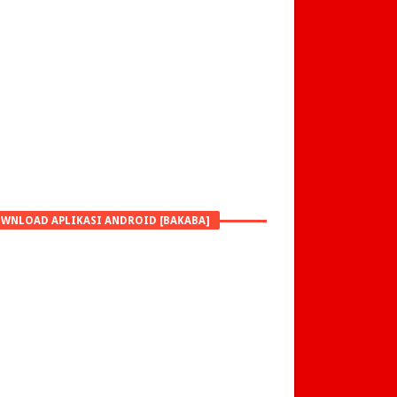
WNLOAD APLIKASI ANDROID [BAKABA]