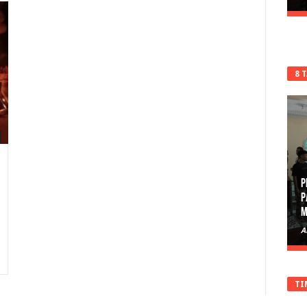
8 
P
P
M
A
TI