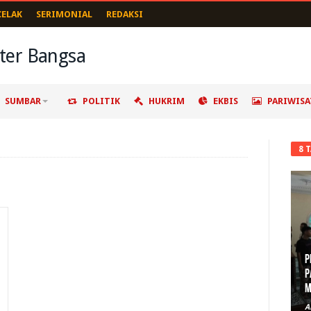
CELAK
SERIMONIAL
REDAKSI
SUMBAR
POLITIK
HUKRIM
EKBIS
PARIWISA
8 
P
P
M
A