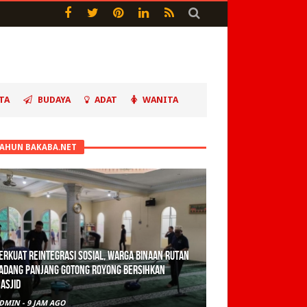
TA
BUDAYA
ADAT
WANITA
TAHUN BAKABA.NET
erkuat Reintegrasi Sosial, Warga Binaan Rutan
adang Panjang Gotong Royong Bersihkan
asjid
DMIN
-
9 JAM AGO