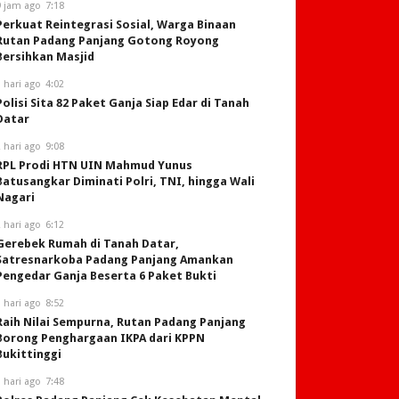
9 jam ago
7:18
Perkuat Reintegrasi Sosial, Warga Binaan
Rutan Padang Panjang Gotong Royong
Bersihkan Masjid
 hari ago
4:02
Polisi Sita 82 Paket Ganja Siap Edar di Tanah
Datar
 hari ago
9:08
RPL Prodi HTN UIN Mahmud Yunus
Batusangkar Diminati Polri, TNI, hingga Wali
Nagari
 hari ago
6:12
Gerebek Rumah di Tanah Datar,
Satresnarkoba Padang Panjang Amankan
Pengedar Ganja Beserta 6 Paket Bukti
 hari ago
8:52
Raih Nilai Sempurna, Rutan Padang Panjang
Borong Penghargaan IKPA dari KPPN
Bukittinggi
 hari ago
7:48