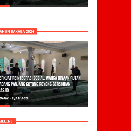
TAHUN BAKABA 2024
erkuat Reintegrasi Sosial, Warga Binaan Rutan
adang Panjang Gotong Royong Bersihkan
asjid
DMIN
-
9 JAM AGO
MELINE