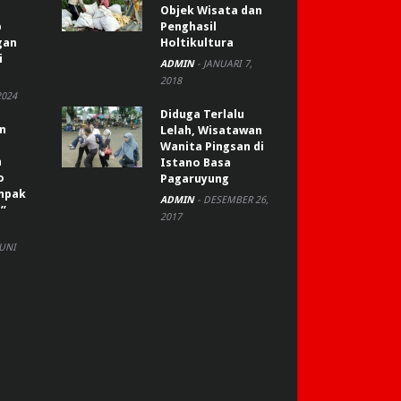
Objek Wisata dan
p
Penghasil
gan
Holtikultura
i
ADMIN
-
JANUARI 7,
2018
2024
Diduga Terlalu
an
Lelah, Wisatawan
Wanita Pingsan di
n
Istano Basa
o
Pagaruyung
ompak
ADMIN
-
DESEMBER 26,
”
2017
JUNI