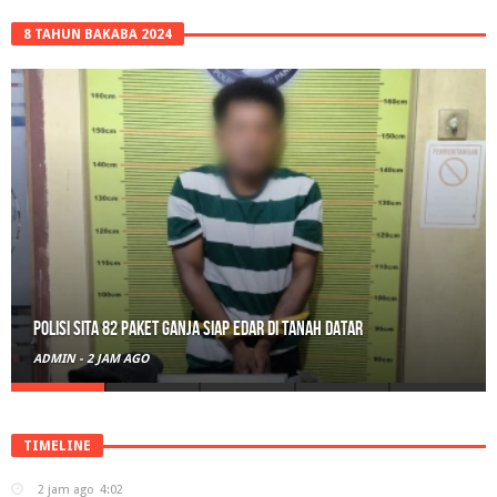
8 TAHUN BAKABA 2024
RPL Prodi HTN UIN Mahmud Yunus Batusangkar Diminati Polri, TNI,
hingga Wali Nagari
ADMIN
-
21 JAM AGO
TIMELINE
2 jam ago
4:02