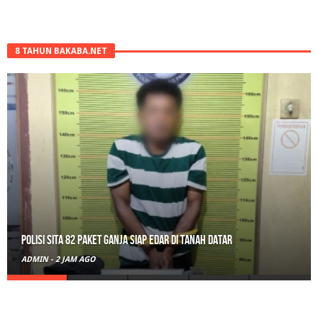
8 TAHUN BAKABA.NET
RPL Prodi HTN UIN Mahmud Yunus Batusangkar Diminati Polri, TNI,
hingga Wali Nagari
ADMIN
-
21 JAM AGO