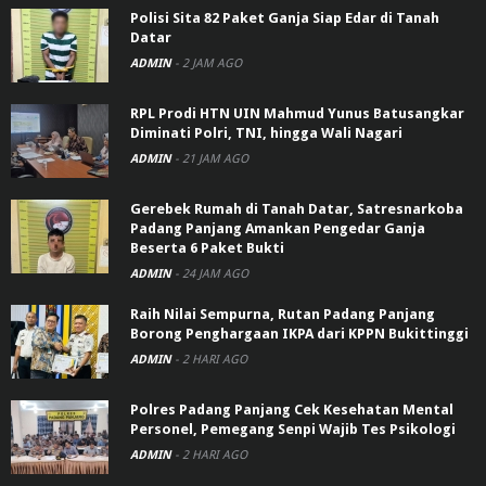
Polisi Sita 82 Paket Ganja Siap Edar di Tanah
Datar
ADMIN
-
2 JAM AGO
RPL Prodi HTN UIN Mahmud Yunus Batusangkar
Diminati Polri, TNI, hingga Wali Nagari
ADMIN
-
21 JAM AGO
Gerebek Rumah di Tanah Datar, Satresnarkoba
Padang Panjang Amankan Pengedar Ganja
Beserta 6 Paket Bukti
ADMIN
-
24 JAM AGO
Raih Nilai Sempurna, Rutan Padang Panjang
Borong Penghargaan IKPA dari KPPN Bukittinggi
ADMIN
-
2 HARI AGO
Polres Padang Panjang Cek Kesehatan Mental
Personel, Pemegang Senpi Wajib Tes Psikologi
ADMIN
-
2 HARI AGO