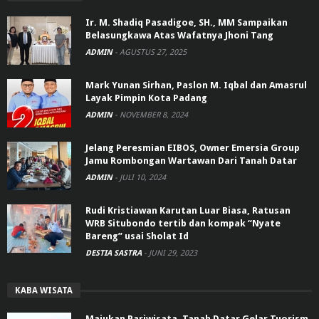
Ir. M. Shadiq Pasadigoe, SH., MM Sampaikan
Belasungkawa Atas Wafatnya Jhoni Tang
ADMIN
-
AGUSTUS 27, 2025
Mark Yunan Sirhan, Paslon M. Iqbal dan Amasrul
Layak Pimpin Kota Padang
ADMIN
-
NOVEMBER 8, 2024
Jelang Peresmian EIBOS, Owner Emersia Group
Jamu Rombongan Wartawan Dari Tanah Datar
ADMIN
-
JULI 10, 2024
Rudi Kristiawan Karutan Luar Biasa, Ratusan
WRB Situbondo tertib dan kompak “Nyate
Bareng” usai Sholat Id
DESTIA SASTRA
-
JUNI 29, 2023
KABA WISATA
Majukan Pariwisata, Tanah Datar Gelar Tuorism