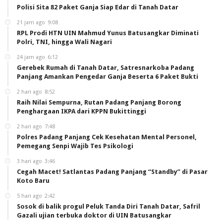
Polisi Sita 82 Paket Ganja Siap Edar di Tanah Datar
21 jam ago
9:08
RPL Prodi HTN UIN Mahmud Yunus Batusangkar Diminati
Polri, TNI, hingga Wali Nagari
24 jam ago
6:12
Gerebek Rumah di Tanah Datar, Satresnarkoba Padang
Panjang Amankan Pengedar Ganja Beserta 6 Paket Bukti
2 hari ago
8:52
Raih Nilai Sempurna, Rutan Padang Panjang Borong
Penghargaan IKPA dari KPPN Bukittinggi
2 hari ago
7:48
Polres Padang Panjang Cek Kesehatan Mental Personel,
Pemegang Senpi Wajib Tes Psikologi
3 hari ago
3:46
Cegah Macet! Satlantas Padang Panjang “Standby” di Pasar
Koto Baru
5 hari ago
2:42
Sosok di balik progul Peluk Tanda Diri Tanah Datar, Safril
Gazali ujian terbuka doktor di UIN Batusangkar