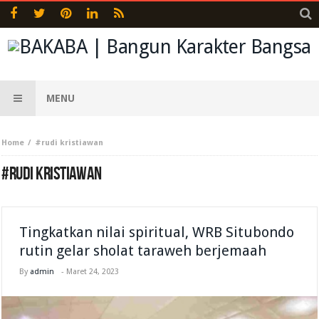
MENU
Home
#rudi kristiawan
#RUDI KRISTIAWAN
Tingkatkan nilai spiritual, WRB Situbondo
rutin gelar sholat taraweh berjemaah
By
admin
-
Maret 24, 2023