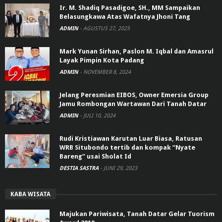
Ir. M. Shadiq Pasadigoe, SH., MM Sampaikan
Belasungkawa Atas Wafatnya Jhoni Tang
ADMIN
-
AGUSTUS 27, 2025
Mark Yunan Sirhan, Paslon M. Iqbal dan Amasrul
Layak Pimpin Kota Padang
ADMIN
-
NOVEMBER 8, 2024
Jelang Peresmian EIBOS, Owner Emersia Group
Jamu Rombongan Wartawan Dari Tanah Datar
ADMIN
-
JULI 10, 2024
Rudi Kristiawan Karutan Luar Biasa, Ratusan
WRB Situbondo tertib dan kompak “Nyate
Bareng” usai Sholat Id
DESTIA SASTRA
-
JUNI 29, 2023
KABA WISATA
Majukan Pariwisata, Tanah Datar Gelar Tuorism