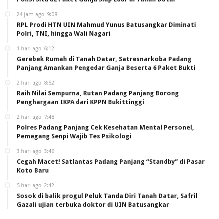
24 jam ago
9:08
RPL Prodi HTN UIN Mahmud Yunus Batusangkar Diminati
Polri, TNI, hingga Wali Nagari
1 hari ago
6:12
Gerebek Rumah di Tanah Datar, Satresnarkoba Padang
Panjang Amankan Pengedar Ganja Beserta 6 Paket Bukti
2 hari ago
8:52
Raih Nilai Sempurna, Rutan Padang Panjang Borong
Penghargaan IKPA dari KPPN Bukittinggi
2 hari ago
7:48
Polres Padang Panjang Cek Kesehatan Mental Personel,
Pemegang Senpi Wajib Tes Psikologi
3 hari ago
3:46
Cegah Macet! Satlantas Padang Panjang “Standby” di Pasar
Koto Baru
5 hari ago
2:42
Sosok di balik progul Peluk Tanda Diri Tanah Datar, Safril
Gazali ujian terbuka doktor di UIN Batusangkar