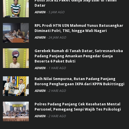
Polisi Sita 82 Paket Ganja Siap Edar di Tanah
Datar
ADMIN
-
5 JAM AGO
RPL Prodi HTN UIN Mahmud Yunus Batusangkar
Diminati Polri, TNI, hingga Wali Nagari
ADMIN
-
24 JAM AGO
Gerebek Rumah di Tanah Datar, Satresnarkoba
Padang Panjang Amankan Pengedar Ganja
Beserta 6 Paket Bukti
ADMIN
-
1 HARI AGO
Raih Nilai Sempurna, Rutan Padang Panjang
Borong Penghargaan IKPA dari KPPN Bukittinggi
ADMIN
-
2 HARI AGO
Polres Padang Panjang Cek Kesehatan Mental
Personel, Pemegang Senpi Wajib Tes Psikologi
ADMIN
-
2 HARI AGO