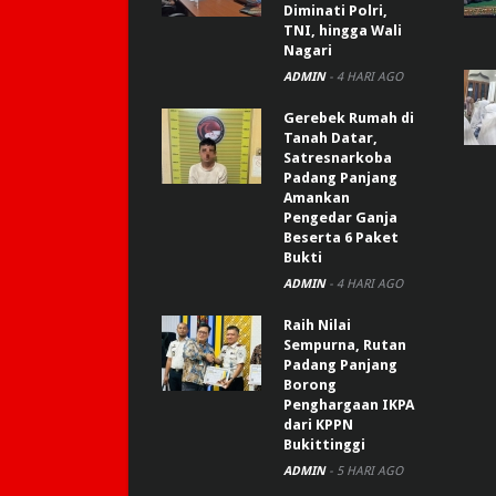
Diminati Polri,
TNI, hingga Wali
Nagari
ADMIN
-
4 HARI AGO
Gerebek Rumah di
Tanah Datar,
Satresnarkoba
Padang Panjang
Amankan
Pengedar Ganja
Beserta 6 Paket
Bukti
ADMIN
-
4 HARI AGO
Raih Nilai
Sempurna, Rutan
Padang Panjang
Borong
Penghargaan IKPA
dari KPPN
Bukittinggi
ADMIN
-
5 HARI AGO