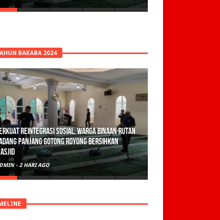
TAHUN BAKABA 2024
olisi Sita 82 Paket Ganja Siap Edar di Tanah
atar
DMIN
-
3 HARI AGO
MELINE