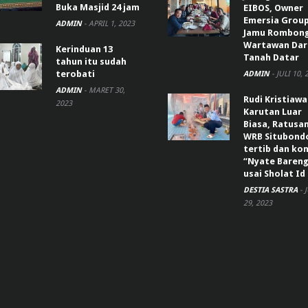
Buka Masjid 24 jam
EIBOS, Owner
Emersia Grou
ADMIN
-
APRIL 1, 2023
Jamu Rombon
Wartawan Dar
Kerinduan 13
Tanah Datar
tahun itu sudah
terobati
ADMIN
-
JULI 10, 
ADMIN
-
MARET 30,
Rudi Kristiaw
2023
Karutan Luar
Biasa, Ratusa
WRB Situbond
tertib dan k
“Nyate Bareng
usai Sholat Id
DESTIA SASTRA
-
29, 2023