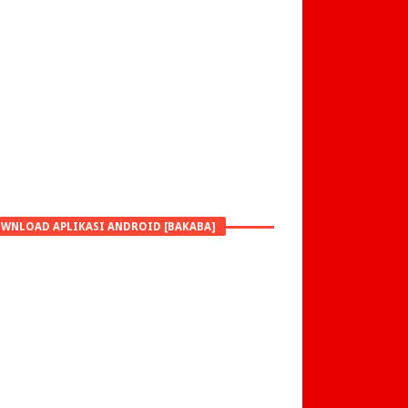
WNLOAD APLIKASI ANDROID [BAKABA]