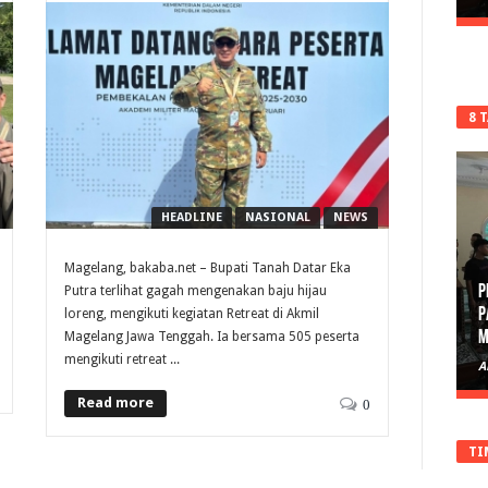
8 
HEADLINE
NASIONAL
NEWS
Magelang, bakaba.net – Bupati Tanah Datar Eka
Putra terlihat gagah mengenakan baju hijau
P
loreng, mengikuti kegiatan Retreat di Akmil
D
Magelang Jawa Tenggah. Ia bersama 505 peserta
mengikuti retreat ...
A
Read more
0
TI