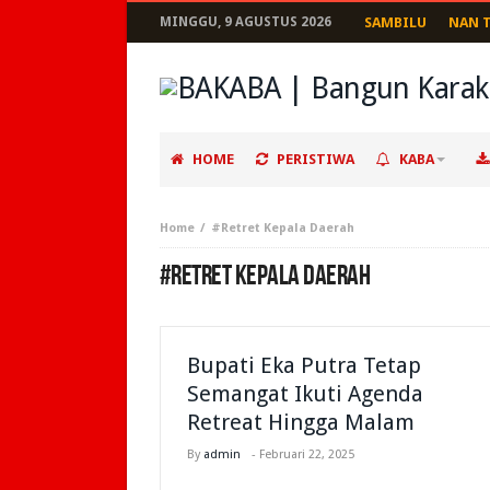
MINGGU, 9 AGUSTUS 2026
SAMBILU
NAN 
HOME
PERISTIWA
KABA
Home
#Retret Kepala Daerah
#RETRET KEPALA DAERAH
Bupati Eka Putra Tetap
Semangat Ikuti Agenda
Retreat Hingga Malam
By
admin
-
Februari 22, 2025