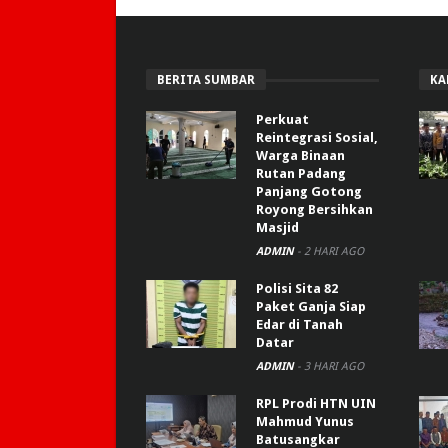
BERITA SUMBAR
KA
Perkuat
Reintegrasi Sosial,
Warga Binaan
Rutan Padang
Panjang Gotong
Royong Bersihkan
Masjid
ADMIN
-
2 HARI AGO
Polisi Sita 82
Paket Ganja Siap
Edar di Tanah
Datar
ADMIN
-
3 HARI AGO
RPL Prodi HTN UIN
Mahmud Yunus
Batusangkar