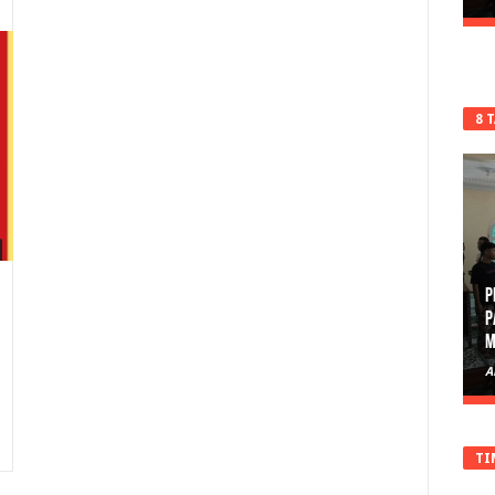
8 
P
P
M
A
TI