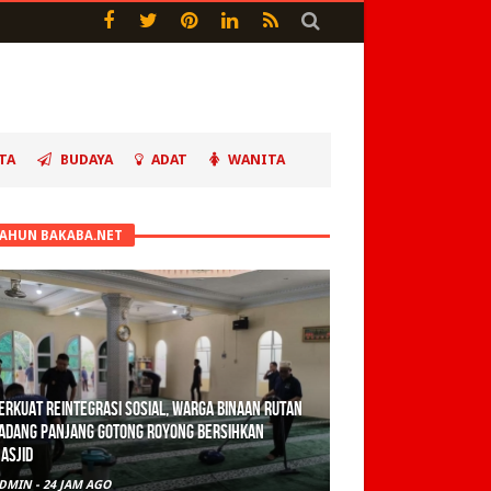
TA
BUDAYA
ADAT
WANITA
TAHUN BAKABA.NET
erkuat Reintegrasi Sosial, Warga Binaan Rutan
adang Panjang Gotong Royong Bersihkan
asjid
DMIN
-
24 JAM AGO