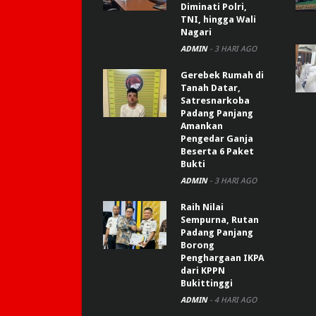
Diminati Polri,
TNI, hingga Wali
Nagari
ADMIN
-
3 HARI AGO
Gerebek Rumah di
Tanah Datar,
Satresnarkoba
Padang Panjang
Amankan
Pengedar Ganja
Beserta 6 Paket
Bukti
ADMIN
-
3 HARI AGO
Raih Nilai
Sempurna, Rutan
Padang Panjang
Borong
Penghargaan IKPA
dari KPPN
Bukittinggi
ADMIN
-
4 HARI AGO