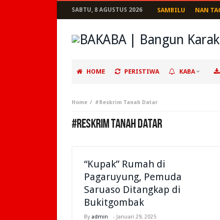
SABTU, 8 AGUSTUS 2026
SAMBILU
NAN TA
HOME
PERISTIWA
KABA
Home
#Reskrim Tanah Datar
#RESKRIM TANAH DATAR
“Kupak” Rumah di
Pagaruyung, Pemuda
Saruaso Ditangkap di
Bukitgombak
By
admin
-
Januari 29, 2025