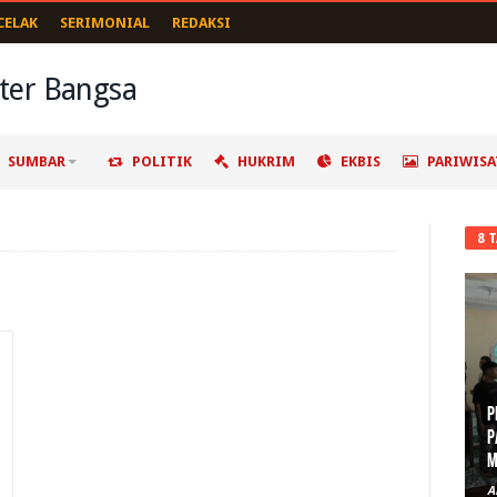
CELAK
SERIMONIAL
REDAKSI
SUMBAR
POLITIK
HUKRIM
EKBIS
PARIWISA
8 
P
P
M
A