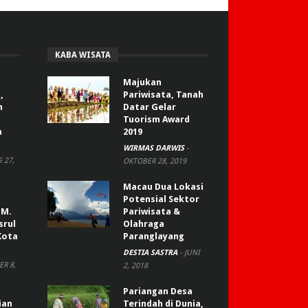
KABA WISATA
Majukan
,
Pariwisata, Tanah
n
Datar Gelar
Tuorism Award
a
2019
WIRMAS DARWIS
-
 27,
OKTOBER 28, 2019
Macau Dua Lokasi
Potensial Sektor
 M.
Pariwisata &
srul
Olahraga
Kota
Paranglayang
DESTIA SASTRA
-
JUNI
R 8,
2, 2018
Pariangan Desa
ian
Terindah di Dunia,