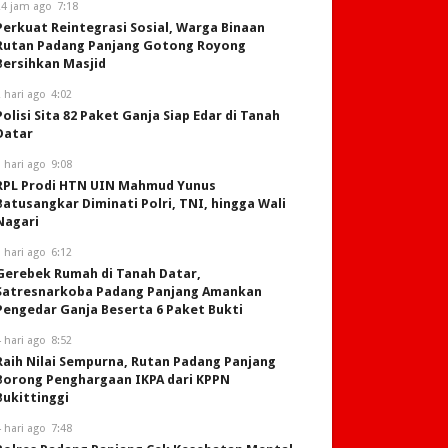
24 jam ago
7:18
Perkuat Reintegrasi Sosial, Warga Binaan
Rutan Padang Panjang Gotong Royong
Bersihkan Masjid
 hari ago
4:02
Polisi Sita 82 Paket Ganja Siap Edar di Tanah
Datar
 hari ago
9:08
RPL Prodi HTN UIN Mahmud Yunus
Batusangkar Diminati Polri, TNI, hingga Wali
Nagari
 hari ago
6:12
Gerebek Rumah di Tanah Datar,
Satresnarkoba Padang Panjang Amankan
Pengedar Ganja Beserta 6 Paket Bukti
 hari ago
8:52
Raih Nilai Sempurna, Rutan Padang Panjang
Borong Penghargaan IKPA dari KPPN
Bukittinggi
 hari ago
7:48