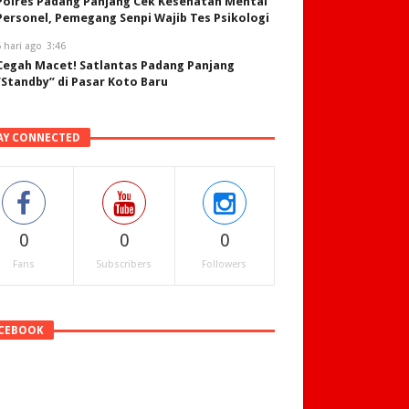
Polres Padang Panjang Cek Kesehatan Mental
Personel, Pemegang Senpi Wajib Tes Psikologi
 hari ago
3:46
Cegah Macet! Satlantas Padang Panjang
“Standby” di Pasar Koto Baru
AY CONNECTED
0
0
0
Fans
Subscribers
Followers
CEBOOK