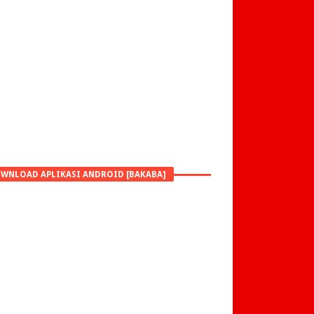
WNLOAD APLIKASI ANDROID [BAKABA]