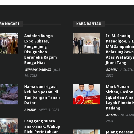
BA NAGARI
KABA RANTAU
Andaleh Bungo
Ir. M. Shadiq
Expo Sukses,
Pasadigoe, SH.
Pengunjung
MM Sampaika
Disuguhkan
Belasungkawa
Beraneka Ragam
Atas Wafatny
Bunga Hias
Jhoni Tang
WIRMAS DARWIS
-
JULI
ADMIN
-
AGUSTUS
16, 2023
2025
Hama dan irigasi
Mark Yunan
keluhan petani di
Sirhan, Paslon
Tambangan Tanah
Iqbal dan Ama
Datar
Layak Pimpin 
Padang
ADMIN
-
APRIL 3, 2023
ADMIN
-
NOVEMBE
Lenggang suara
2024
anak-anak, Wabup
Richi Perintahkan
Jelang Peresm