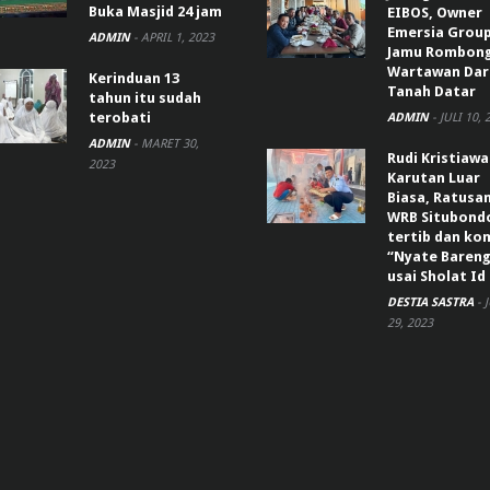
Buka Masjid 24 jam
EIBOS, Owner
Emersia Grou
ADMIN
-
APRIL 1, 2023
Jamu Rombon
Wartawan Dar
Kerinduan 13
Tanah Datar
tahun itu sudah
terobati
ADMIN
-
JULI 10, 
ADMIN
-
MARET 30,
Rudi Kristiaw
2023
Karutan Luar
Biasa, Ratusa
WRB Situbond
tertib dan k
“Nyate Bareng
usai Sholat Id
DESTIA SASTRA
-
29, 2023