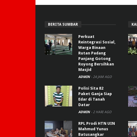
BERITA SUMBAR
KA
Perkuat
Reintegrasi Sosial,
Warga Binaan
Rutan Padang
Panjang Gotong
Royong Bersihkan
Masjid
ADMIN
-
24 JAM AGO
Polisi Sita 82
Paket Ganja Siap
Edar di Tanah
Datar
ADMIN
-
2 HARI AGO
RPL Prodi HTN UIN
Mahmud Yunus
Batusangkar