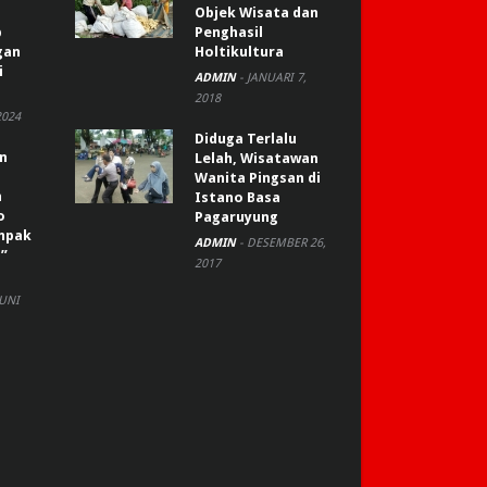
Objek Wisata dan
p
Penghasil
gan
Holtikultura
i
ADMIN
-
JANUARI 7,
2018
2024
Diduga Terlalu
an
Lelah, Wisatawan
Wanita Pingsan di
n
Istano Basa
o
Pagaruyung
ompak
ADMIN
-
DESEMBER 26,
”
2017
JUNI