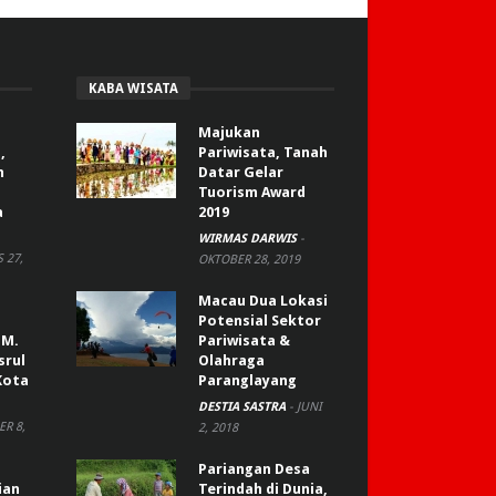
KABA WISATA
Majukan
,
Pariwisata, Tanah
n
Datar Gelar
Tuorism Award
a
2019
WIRMAS DARWIS
-
 27,
OKTOBER 28, 2019
Macau Dua Lokasi
Potensial Sektor
 M.
Pariwisata &
srul
Olahraga
Kota
Paranglayang
DESTIA SASTRA
-
JUNI
R 8,
2, 2018
Pariangan Desa
ian
Terindah di Dunia,