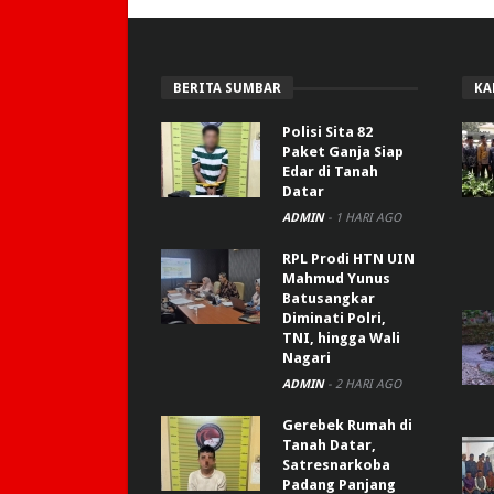
BERITA SUMBAR
KA
Polisi Sita 82
Paket Ganja Siap
Edar di Tanah
Datar
ADMIN
-
1 HARI AGO
RPL Prodi HTN UIN
Mahmud Yunus
Batusangkar
Diminati Polri,
TNI, hingga Wali
Nagari
ADMIN
-
2 HARI AGO
Gerebek Rumah di
Tanah Datar,
Satresnarkoba
Padang Panjang