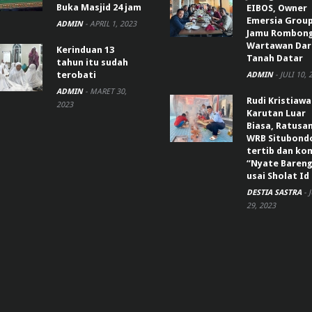
Buka Masjid 24 jam
EIBOS, Owner
Emersia Grou
ADMIN
-
APRIL 1, 2023
Jamu Rombon
Wartawan Dar
Kerinduan 13
Tanah Datar
tahun itu sudah
terobati
ADMIN
-
JULI 10, 
ADMIN
-
MARET 30,
Rudi Kristiaw
2023
Karutan Luar
Biasa, Ratusa
WRB Situbond
tertib dan k
“Nyate Bareng
usai Sholat Id
DESTIA SASTRA
-
29, 2023