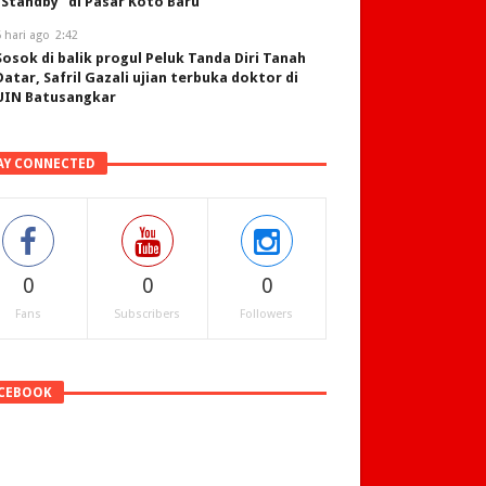
“Standby” di Pasar Koto Baru
 hari ago
2:42
Sosok di balik progul Peluk Tanda Diri Tanah
Datar, Safril Gazali ujian terbuka doktor di
UIN Batusangkar
AY CONNECTED
0
0
0
Fans
Subscribers
Followers
CEBOOK