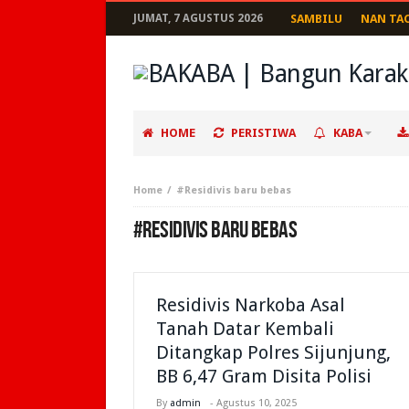
JUMAT, 7 AGUSTUS 2026
SAMBILU
NAN TA
HOME
PERISTIWA
KABA
Home
#Residivis baru bebas
#RESIDIVIS BARU BEBAS
Residivis Narkoba Asal
Tanah Datar Kembali
Ditangkap Polres Sijunjung,
BB 6,47 Gram Disita Polisi
By
admin
-
Agustus 10, 2025