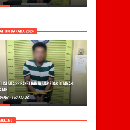
TAHUN BAKABA 2024
olisi Sita 82 Paket Ganja Siap Edar di Tanah
atar
DMIN
-
1 HARI AGO
MELINE