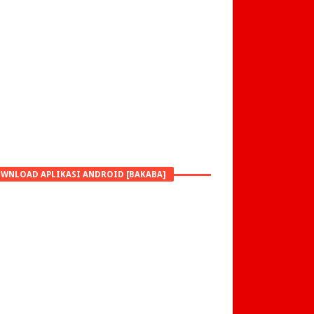
WNLOAD APLIKASI ANDROID [BAKABA]