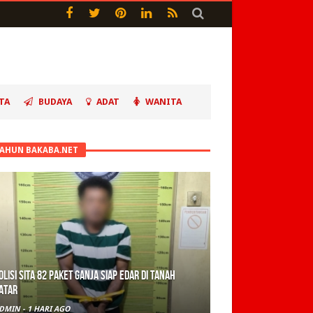
TA
BUDAYA
ADAT
WANITA
TAHUN BAKABA.NET
olisi Sita 82 Paket Ganja Siap Edar di Tanah
atar
DMIN
-
1 HARI AGO