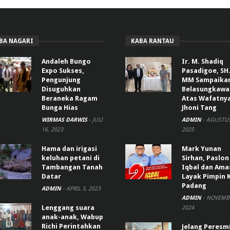
BA NAGARI
KABA RANTAU
Andaleh Bungo
Ir. M. Shadiq
Expo Sukses,
Pasadigoe, SH.
Pengunjung
MM Sampaika
Disuguhkan
Belasungkawa
Beraneka Ragam
Atas Wafatny
Bunga Hias
Jhoni Tang
WIRMAS DARWIS
-
JULI
ADMIN
-
AGUSTUS
16, 2023
2025
Hama dan irigasi
Mark Yunan
keluhan petani di
Sirhan, Paslon
Tambangan Tanah
Iqbal dan Ama
Datar
Layak Pimpin 
Padang
ADMIN
-
APRIL 3, 2023
ADMIN
-
NOVEMBE
Lenggang suara
2024
anak-anak, Wabup
Richi Perintahkan
Jelang Peresm