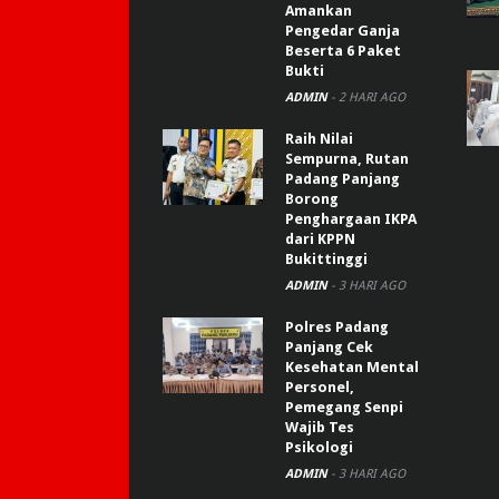
Amankan
Pengedar Ganja
Beserta 6 Paket
Bukti
ADMIN
-
2 HARI AGO
Raih Nilai
Sempurna, Rutan
Padang Panjang
Borong
Penghargaan IKPA
dari KPPN
Bukittinggi
ADMIN
-
3 HARI AGO
Polres Padang
Panjang Cek
Kesehatan Mental
Personel,
Pemegang Senpi
Wajib Tes
Psikologi
ADMIN
-
3 HARI AGO