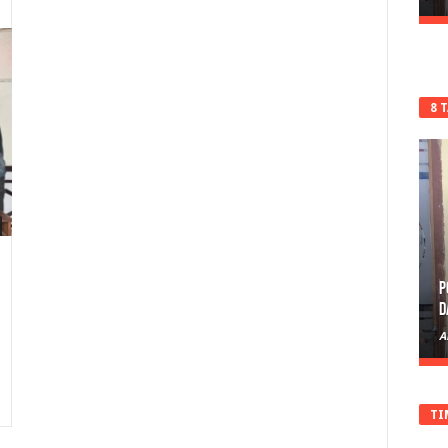
8 
P
D
A
TI