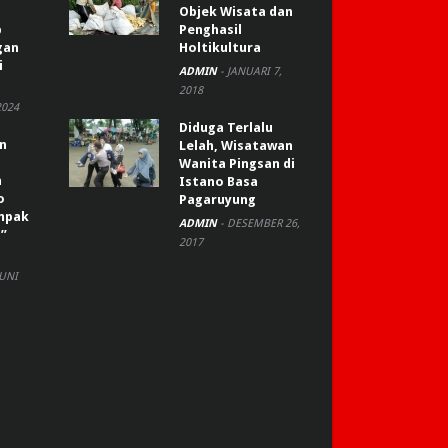
Objek Wisata dan
p
Penghasil
gan
Holtikultura
i
ADMIN
-
JANUARI 7,
2018
2024
Diduga Terlalu
an
Lelah, Wisatawan
Wanita Pingsan di
n
Istano Basa
o
Pagaruyung
ompak
ADMIN
-
DESEMBER 26,
”
2017
JUNI