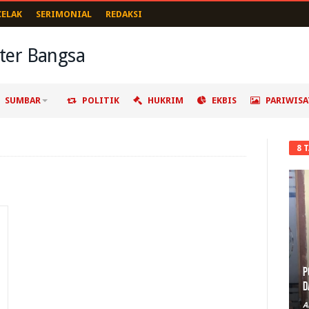
CELAK
SERIMONIAL
REDAKSI
SUMBAR
POLITIK
HUKRIM
EKBIS
PARIWISA
8 
P
D
A