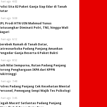
 hari ago
4:02
Polisi Sita 82 Paket Ganja Siap Edar di Tanah
Datar
 hari ago
9:08
RPL Prodi HTN UIN Mahmud Yunus
Batusangkar Diminati Polri, TNI, hingga Wali
Nagari
 hari ago
6:12
Gerebek Rumah di Tanah Datar,
Satresnarkoba Padang Panjang Amankan
Pengedar Ganja Beserta 6 Paket Bukti
 hari ago
8:52
Raih Nilai Sempurna, Rutan Padang Panjang
Borong Penghargaan IKPA dari KPPN
Bukittinggi
 hari ago
7:48
Polres Padang Panjang Cek Kesehatan Mental
Personel, Pemegang Senpi Wajib Tes Psikologi
 hari ago
3:46
Cegah Macet! Satlantas Padang Panjang