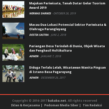
Majukan Pariwisata, Tanah Datar Gelar Tuorism
Award 2019
WIRMAS DARWIS
-
OKTOBER 28, 2019
Macau Dua Lokasi Potensial Sektor Pariwisata &
Olahraga Paranglayang
DESTIA SASTRA
-
JUNI 2, 2018
Pariangan Desa Terindah di Dunia, Objek Wisata
dan Penghasil Holtikultura
ADMIN
-
JANUARI 7, 2018
Diduga Terlalu Lelah, Wisatawan Wanita Pingsan
di Istano Basa Pagaruyung
ADMIN
-
DESEMBER 26, 2017
Copyright © 2016-2017
bakaba.net
. All rights reserved
Iklan & Kerjasama
Pedoman Media Siber
Tim Redaksi