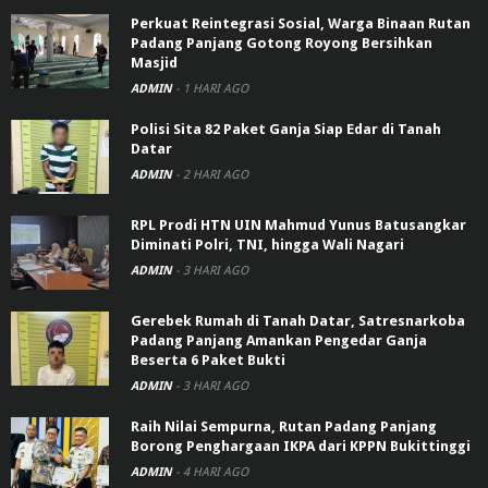
Perkuat Reintegrasi Sosial, Warga Binaan Rutan
Padang Panjang Gotong Royong Bersihkan
Masjid
ADMIN
-
1 HARI AGO
Polisi Sita 82 Paket Ganja Siap Edar di Tanah
Datar
ADMIN
-
2 HARI AGO
RPL Prodi HTN UIN Mahmud Yunus Batusangkar
Diminati Polri, TNI, hingga Wali Nagari
ADMIN
-
3 HARI AGO
Gerebek Rumah di Tanah Datar, Satresnarkoba
Padang Panjang Amankan Pengedar Ganja
Beserta 6 Paket Bukti
ADMIN
-
3 HARI AGO
Raih Nilai Sempurna, Rutan Padang Panjang
Borong Penghargaan IKPA dari KPPN Bukittinggi
ADMIN
-
4 HARI AGO