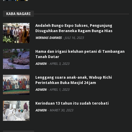
KABA NAGARI
Andaleh Bungo Expo Sukses, Pengunjung
Disuguhkan Beraneka Ragam Bunga Hias
WIRMAS DARWIS
-
JULI 16, 2023
Hama dan irigasi keluhan petani di Tambangan
Tanah Datar
ADMIN
-
APRIL 3, 2023
Lenggang suara anak-anak, Wabup Richi
Perintahkan Buka Masjid 24 jam
ADMIN
-
APRIL 1, 2023
Kerinduan 13 tahun itu sudah terobati
ADMIN
-
MARET 30, 2023