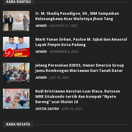
KABA RANTAU
Ir. M. Shadiq Pasadigoe, SH., MM Sampaikan
Belasungkawa Atas Wafatnya Jhoni Tang
ADMIN
-
AGUSTUS 27, 2025
Mark Yunan Sirhan, Paslon M. Iqbal dan Amasrul
Layak Pimpin Kota Padang
ADMIN
-
NOVEMBER 8, 2024
Jelang Peresmian EIBOS, Owner Emersia Group
Jamu Rombongan Wartawan Dari Tanah Datar
ADMIN
-
JULI 10, 2024
Rudi Kristiawan Karutan Luar Biasa, Ratusan
WRB Situbondo tertib dan kompak “Nyate
Bareng” usai Sholat Id
DESTIA SASTRA
-
JUNI 29, 2023
KABA WISATA