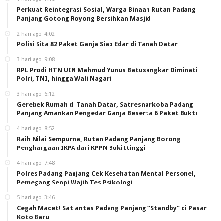
Perkuat Reintegrasi Sosial, Warga Binaan Rutan Padang
Panjang Gotong Royong Bersihkan Masjid
2 hari ago
4:02
Polisi Sita 82 Paket Ganja Siap Edar di Tanah Datar
3 hari ago
9:08
RPL Prodi HTN UIN Mahmud Yunus Batusangkar Diminati
Polri, TNI, hingga Wali Nagari
3 hari ago
6:12
Gerebek Rumah di Tanah Datar, Satresnarkoba Padang
Panjang Amankan Pengedar Ganja Beserta 6 Paket Bukti
4 hari ago
8:52
Raih Nilai Sempurna, Rutan Padang Panjang Borong
Penghargaan IKPA dari KPPN Bukittinggi
4 hari ago
7:48
Polres Padang Panjang Cek Kesehatan Mental Personel,
Pemegang Senpi Wajib Tes Psikologi
5 hari ago
3:46
Cegah Macet! Satlantas Padang Panjang “Standby” di Pasar
Koto Baru