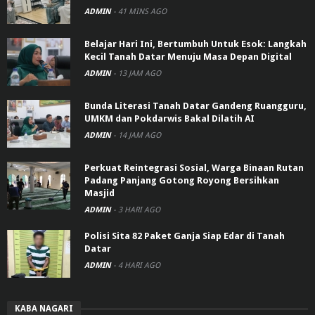
ADMIN
-
41 MINS AGO
Belajar Hari Ini, Bertumbuh Untuk Esok: Langkah
Kecil Tanah Datar Menuju Masa Depan Digital
ADMIN
-
13 JAM AGO
Bunda Literasi Tanah Datar Gandeng Ruangguru,
UMKM dan Pokdarwis Bakal Dilatih AI
ADMIN
-
14 JAM AGO
Perkuat Reintegrasi Sosial, Warga Binaan Rutan
Padang Panjang Gotong Royong Bersihkan
Masjid
ADMIN
-
3 HARI AGO
Polisi Sita 82 Paket Ganja Siap Edar di Tanah
Datar
ADMIN
-
4 HARI AGO
KABA NAGARI