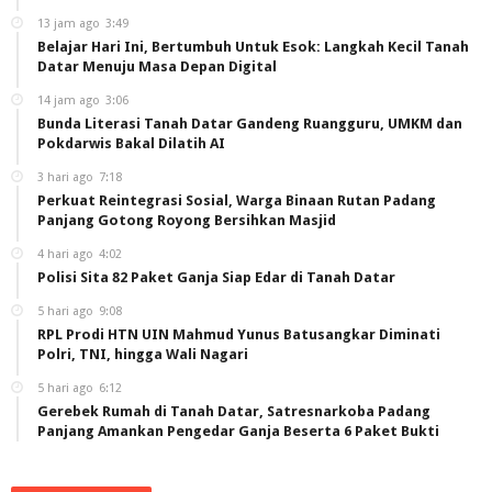
13 jam ago
3:49
Belajar Hari Ini, Bertumbuh Untuk Esok: Langkah Kecil Tanah
Datar Menuju Masa Depan Digital
14 jam ago
3:06
Bunda Literasi Tanah Datar Gandeng Ruangguru, UMKM dan
Pokdarwis Bakal Dilatih AI
3 hari ago
7:18
Perkuat Reintegrasi Sosial, Warga Binaan Rutan Padang
Panjang Gotong Royong Bersihkan Masjid
4 hari ago
4:02
Polisi Sita 82 Paket Ganja Siap Edar di Tanah Datar
5 hari ago
9:08
RPL Prodi HTN UIN Mahmud Yunus Batusangkar Diminati
Polri, TNI, hingga Wali Nagari
5 hari ago
6:12
Gerebek Rumah di Tanah Datar, Satresnarkoba Padang
Panjang Amankan Pengedar Ganja Beserta 6 Paket Bukti