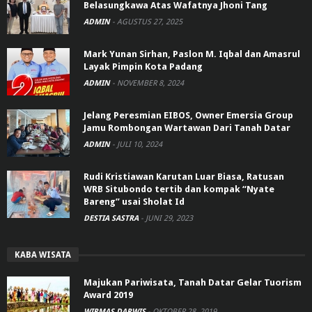
Belasungkawa Atas Wafatnya Jhoni Tang
ADMIN
-
AGUSTUS 27, 2025
Mark Yunan Sirhan, Paslon M. Iqbal dan Amasrul
Layak Pimpin Kota Padang
ADMIN
-
NOVEMBER 8, 2024
Jelang Peresmian EIBOS, Owner Emersia Group
Jamu Rombongan Wartawan Dari Tanah Datar
ADMIN
-
JULI 10, 2024
Rudi Kristiawan Karutan Luar Biasa, Ratusan
WRB Situbondo tertib dan kompak “Nyate
Bareng” usai Sholat Id
DESTIA SASTRA
-
JUNI 29, 2023
KABA WISATA
Majukan Pariwisata, Tanah Datar Gelar Tuorism
Award 2019
WIRMAS DARWIS
-
OKTOBER 28, 2019