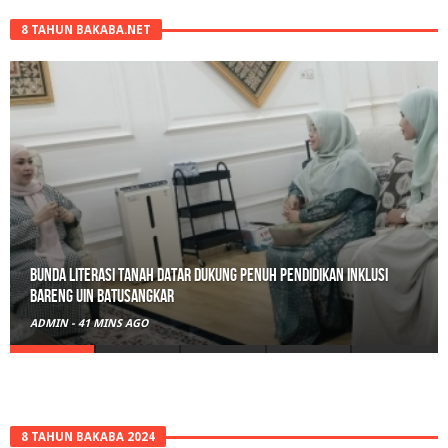
8 TAHUN BAKABA.NET
Belajar Hari Ini, Bertumbuh Untuk Esok: Langkah Kecil Tanah
Datar Menuju Masa Depan Digital
ADMIN
-
13 JAM AGO
8 TAHUN BAKABA 2024