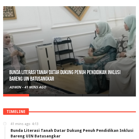
Belajar Hari Ini, Bertumbuh Untuk Esok: Langkah Kecil Tanah
Datar Menuju Masa Depan Digital
ADMIN
-
13 JAM AGO
TIMELINE
41 mins ago
4:13
Bunda Literasi Tanah Datar Dukung Penuh Pendidikan Inklusi
Bareng UIN Batusangkar