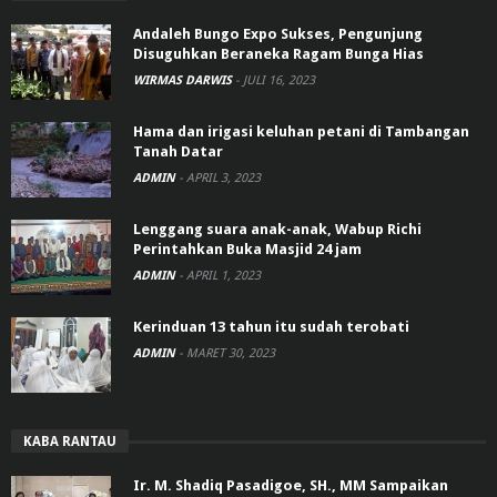
Andaleh Bungo Expo Sukses, Pengunjung
Disuguhkan Beraneka Ragam Bunga Hias
WIRMAS DARWIS
-
JULI 16, 2023
Hama dan irigasi keluhan petani di Tambangan
Tanah Datar
ADMIN
-
APRIL 3, 2023
Lenggang suara anak-anak, Wabup Richi
Perintahkan Buka Masjid 24 jam
ADMIN
-
APRIL 1, 2023
Kerinduan 13 tahun itu sudah terobati
ADMIN
-
MARET 30, 2023
KABA RANTAU
Ir. M. Shadiq Pasadigoe, SH., MM Sampaikan