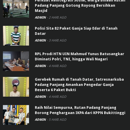
Perkuat Reintegrasi Sosial, Warga Binaan Rutan
Padang Panjang Gotong Royong Bersihkan
Masjid
ADMIN
-
2 HARI AGO
Polisi Sita 82 Paket Ganja Siap Edar di Tanah
Datar
ADMIN
-
3 HARI AGO
RPL Prodi HTN UIN Mahmud Yunus Batusangkar
Diminati Polri, TNI, hingga Wali Nagari
ADMIN
-
4 HARI AGO
Gerebek Rumah di Tanah Datar, Satresnarkoba
Padang Panjang Amankan Pengedar Ganja
Beserta 6 Paket Bukti
ADMIN
-
4 HARI AGO
Raih Nilai Sempurna, Rutan Padang Panjang
Borong Penghargaan IKPA dari KPPN Bukittinggi
ADMIN
-
5 HARI AGO