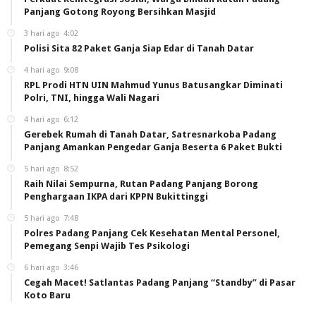
Panjang Gotong Royong Bersihkan Masjid
3 hari ago
4:02
Polisi Sita 82 Paket Ganja Siap Edar di Tanah Datar
4 hari ago
9:08
RPL Prodi HTN UIN Mahmud Yunus Batusangkar Diminati
Polri, TNI, hingga Wali Nagari
4 hari ago
6:12
Gerebek Rumah di Tanah Datar, Satresnarkoba Padang
Panjang Amankan Pengedar Ganja Beserta 6 Paket Bukti
5 hari ago
8:52
Raih Nilai Sempurna, Rutan Padang Panjang Borong
Penghargaan IKPA dari KPPN Bukittinggi
5 hari ago
7:48
Polres Padang Panjang Cek Kesehatan Mental Personel,
Pemegang Senpi Wajib Tes Psikologi
6 hari ago
3:46
Cegah Macet! Satlantas Padang Panjang “Standby” di Pasar
Koto Baru