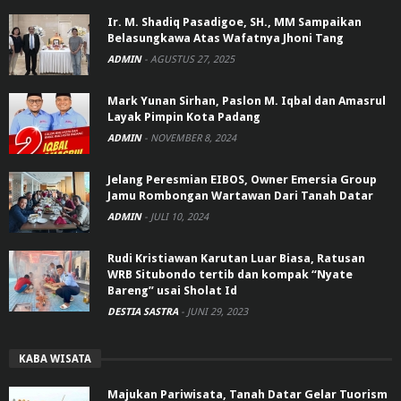
Ir. M. Shadiq Pasadigoe, SH., MM Sampaikan
Belasungkawa Atas Wafatnya Jhoni Tang
ADMIN
-
AGUSTUS 27, 2025
Mark Yunan Sirhan, Paslon M. Iqbal dan Amasrul
Layak Pimpin Kota Padang
ADMIN
-
NOVEMBER 8, 2024
Jelang Peresmian EIBOS, Owner Emersia Group
Jamu Rombongan Wartawan Dari Tanah Datar
ADMIN
-
JULI 10, 2024
Rudi Kristiawan Karutan Luar Biasa, Ratusan
WRB Situbondo tertib dan kompak “Nyate
Bareng” usai Sholat Id
DESTIA SASTRA
-
JUNI 29, 2023
KABA WISATA
Majukan Pariwisata, Tanah Datar Gelar Tuorism