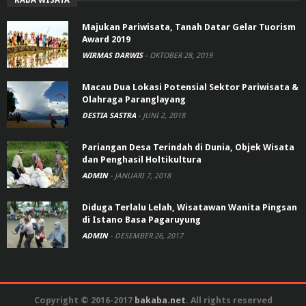
Majukan Pariwisata, Tanah Datar Gelar Tuorism
Award 2019
WIRMAS DARWIS
-
OKTOBER 28, 2019
Macau Dua Lokasi Potensial Sektor Pariwisata &
Olahraga Paranglayang
DESTIA SASTRA
-
JUNI 2, 2018
Pariangan Desa Terindah di Dunia, Objek Wisata
dan Penghasil Holtikultura
ADMIN
-
JANUARI 7, 2018
Diduga Terlalu Lelah, Wisatawan Wanita Pingsan
di Istano Basa Pagaruyung
ADMIN
-
DESEMBER 26, 2017
Copyright © 2016-2017
bakaba.net
. All rights reserved