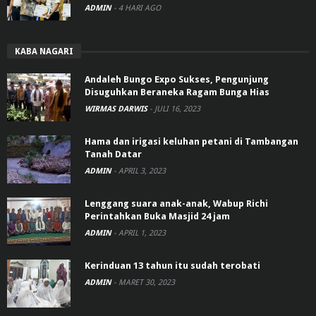
ADMIN
-
4 HARI AGO
KABA NAGARI
Andaleh Bungo Expo Sukses, Pengunjung
Disuguhkan Beraneka Ragam Bunga Hias
WIRMAS DARWIS
-
JULI 16, 2023
Hama dan irigasi keluhan petani di Tambangan
Tanah Datar
ADMIN
-
APRIL 3, 2023
Lenggang suara anak-anak, Wabup Richi
Perintahkan Buka Masjid 24 jam
ADMIN
-
APRIL 1, 2023
Kerinduan 13 tahun itu sudah terobati
ADMIN
-
MARET 30, 2023