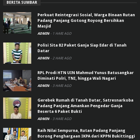
BERITA SUMBAR
Perkuat Reintegrasi Sosial, Warga Binaan Rutan
Padang Panjang Gotong Royong Bersihkan
Masjid
ADMIN
-
1 HARI AGO
Polisi Sita 82 Paket Ganja Siap Edar di Tanah
Datar
ADMIN
-
2 HARI AGO
RPL Prodi HTN UIN Mahmud Yunus Batusangkar
Diminati Polri, TNI, hingga Wali Nagari
ADMIN
-
3 HARI AGO
Gerebek Rumah di Tanah Datar, Satresnarkoba
Padang Panjang Amankan Pengedar Ganja
Beserta 6 Paket Bukti
ADMIN
-
3 HARI AGO
Raih Nilai Sempurna, Rutan Padang Panjang
Borong Penghargaan IKPA dari KPPN Bukittinggi