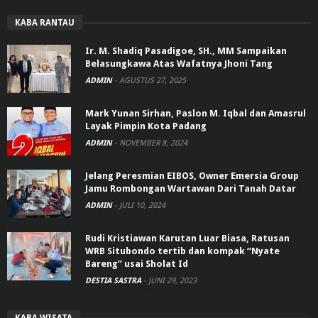
KABA RANTAU
Ir. M. Shadiq Pasadigoe, SH., MM Sampaikan
Belasungkawa Atas Wafatnya Jhoni Tang
ADMIN
-
AGUSTUS 27, 2025
Mark Yunan Sirhan, Paslon M. Iqbal dan Amasrul
Layak Pimpin Kota Padang
ADMIN
-
NOVEMBER 8, 2024
Jelang Peresmian EIBOS, Owner Emersia Group
Jamu Rombongan Wartawan Dari Tanah Datar
ADMIN
-
JULI 10, 2024
Rudi Kristiawan Karutan Luar Biasa, Ratusan
WRB Situbondo tertib dan kompak “Nyate
Bareng” usai Sholat Id
DESTIA SASTRA
-
JUNI 29, 2023
KABA WISATA