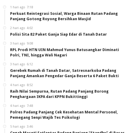
1 hari ago
7:18
Perkuat Reintegrasi Sosial, Warga Binaan Rutan Padang
Panjang Gotong Royong Bersihkan Masjid
2 hari ago
4:02
Polisi Sita 82 Paket Ganja Siap Edar di Tanah Datar
3 hari ago
9:08
RPL Prodi HTN UIN Mahmud Yunus Batusangkar Diminati
Polri, TNI, hingga Wali Nagari
3 hari ago
6:12
Gerebek Rumah di Tanah Datar, Satresnarkoba Padang
Panjang Amankan Pengedar Ganja Beserta 6 Paket Bukti
4 hari ago
8:52
Raih Nilai Sempurna, Rutan Padang Panjang Borong
Penghargaan IKPA dari KPPN Bukittinggi
4 hari ago
7:48
Polres Padang Panjang Cek Kesehatan Mental Personel,
Pemegang Senpi Wajib Tes Psikologi
5 hari ago
3:46
Cegah Macet! Satlantas Padang Panjang “Standby” di Pasar