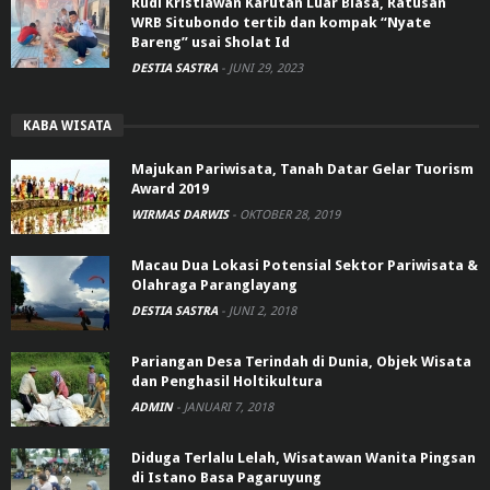
Rudi Kristiawan Karutan Luar Biasa, Ratusan
WRB Situbondo tertib dan kompak “Nyate
Bareng” usai Sholat Id
DESTIA SASTRA
-
JUNI 29, 2023
KABA WISATA
Majukan Pariwisata, Tanah Datar Gelar Tuorism
Award 2019
WIRMAS DARWIS
-
OKTOBER 28, 2019
Macau Dua Lokasi Potensial Sektor Pariwisata &
Olahraga Paranglayang
DESTIA SASTRA
-
JUNI 2, 2018
Pariangan Desa Terindah di Dunia, Objek Wisata
dan Penghasil Holtikultura
ADMIN
-
JANUARI 7, 2018
Diduga Terlalu Lelah, Wisatawan Wanita Pingsan
di Istano Basa Pagaruyung