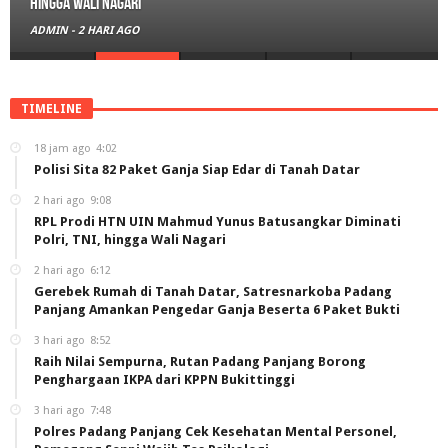
hingga Wali Nagari
ADMIN
-
2 HARI AGO
TIMELINE
18 jam ago
4:02
Polisi Sita 82 Paket Ganja Siap Edar di Tanah Datar
2 hari ago
9:08
RPL Prodi HTN UIN Mahmud Yunus Batusangkar Diminati
Polri, TNI, hingga Wali Nagari
2 hari ago
6:12
Gerebek Rumah di Tanah Datar, Satresnarkoba Padang
Panjang Amankan Pengedar Ganja Beserta 6 Paket Bukti
3 hari ago
8:52
Raih Nilai Sempurna, Rutan Padang Panjang Borong
Penghargaan IKPA dari KPPN Bukittinggi
3 hari ago
7:48
Polres Padang Panjang Cek Kesehatan Mental Personel,