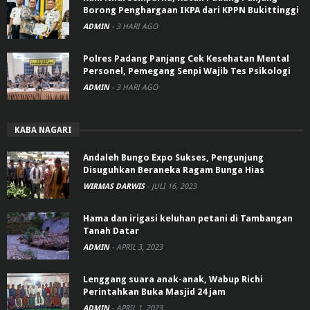
Borong Penghargaan IKPA dari KPPN Bukittinggi
ADMIN
-
3 HARI AGO
Polres Padang Panjang Cek Kesehatan Mental
Personel, Pemegang Senpi Wajib Tes Psikologi
ADMIN
-
3 HARI AGO
KABA NAGARI
Andaleh Bungo Expo Sukses, Pengunjung
Disuguhkan Beraneka Ragam Bunga Hias
WIRMAS DARWIS
-
JULI 16, 2023
Hama dan irigasi keluhan petani di Tambangan
Tanah Datar
ADMIN
-
APRIL 3, 2023
Lenggang suara anak-anak, Wabup Richi
Perintahkan Buka Masjid 24 jam
ADMIN
-
APRIL 1, 2023