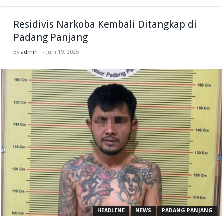
Residivis Narkoba Kembali Ditangkap di
Padang Panjang
By
admin
-
Juni 19, 2025
HEADLINE
NEWS
PADANG PANJANG