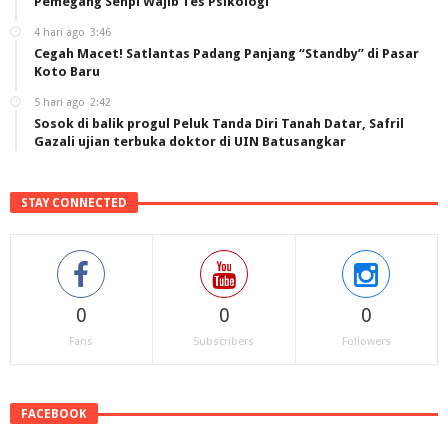
Pemegang Senpi Wajib Tes Psikologi
4 hari ago
3:46
Cegah Macet! Satlantas Padang Panjang “Standby” di Pasar
Koto Baru
5 hari ago
2:42
Sosok di balik progul Peluk Tanda Diri Tanah Datar, Safril
Gazali ujian terbuka doktor di UIN Batusangkar
STAY CONNECTED
0
0
0
Fans
Subscribers
Followers
FACEBOOK