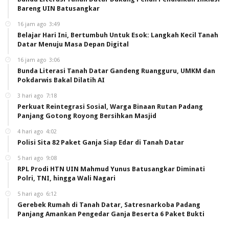
Bareng UIN Batusangkar
16 jam ago
3:49
Belajar Hari Ini, Bertumbuh Untuk Esok: Langkah Kecil Tanah
Datar Menuju Masa Depan Digital
16 jam ago
3:06
Bunda Literasi Tanah Datar Gandeng Ruangguru, UMKM dan
Pokdarwis Bakal Dilatih AI
3 hari ago
7:18
Perkuat Reintegrasi Sosial, Warga Binaan Rutan Padang
Panjang Gotong Royong Bersihkan Masjid
4 hari ago
4:02
Polisi Sita 82 Paket Ganja Siap Edar di Tanah Datar
5 hari ago
9:08
RPL Prodi HTN UIN Mahmud Yunus Batusangkar Diminati
Polri, TNI, hingga Wali Nagari
5 hari ago
6:12
Gerebek Rumah di Tanah Datar, Satresnarkoba Padang
Panjang Amankan Pengedar Ganja Beserta 6 Paket Bukti