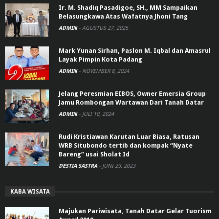
Ir. M. Shadiq Pasadigoe, SH., MM Sampaikan
Belasungkawa Atas Wafatnya Jhoni Tang
ADMIN
-
AGUSTUS 27, 2025
Mark Yunan Sirhan, Paslon M. Iqbal dan Amasrul
Layak Pimpin Kota Padang
ADMIN
-
NOVEMBER 8, 2024
Jelang Peresmian EIBOS, Owner Emersia Group
Jamu Rombongan Wartawan Dari Tanah Datar
ADMIN
-
JULI 10, 2024
Rudi Kristiawan Karutan Luar Biasa, Ratusan
WRB Situbondo tertib dan kompak “Nyate
Bareng” usai Sholat Id
DESTIA SASTRA
-
JUNI 29, 2023
KABA WISATA
Majukan Pariwisata, Tanah Datar Gelar Tuorism