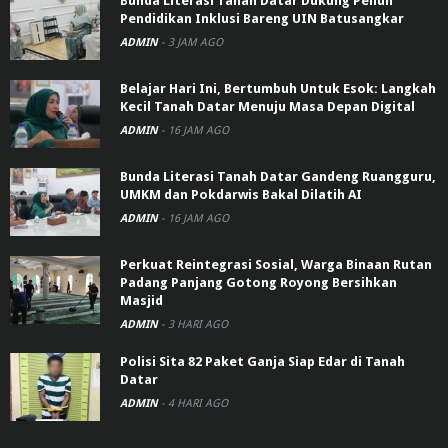
Bunda Literasi Tanah Datar Dukung Penuh
Pendidikan Inklusi Bareng UIN Batusangkar
ADMIN
-
3 JAM AGO
Belajar Hari Ini, Bertumbuh Untuk Esok: Langkah
Kecil Tanah Datar Menuju Masa Depan Digital
ADMIN
-
16 JAM AGO
Bunda Literasi Tanah Datar Gandeng Ruangguru,
UMKM dan Pokdarwis Bakal Dilatih AI
ADMIN
-
16 JAM AGO
Perkuat Reintegrasi Sosial, Warga Binaan Rutan
Padang Panjang Gotong Royong Bersihkan
Masjid
ADMIN
-
3 HARI AGO
Polisi Sita 82 Paket Ganja Siap Edar di Tanah
Datar
ADMIN
-
4 HARI AGO