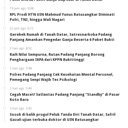
19 jam ago
9:08
RPL Prodi HTN UIN Mahmud Yunus Batusangkar Diminati
Polri, TNI, hingga Wali Nagari
22 jam ago
6:12
Gerebek Rumah di Tanah Datar, Satresnarkoba Padang
Panjang Amankan Pengedar Ganja Beserta 6 Paket Bukti
2 hari ago
8:52
Raih Nilai Sempurna, Rutan Padang Panjang Borong
Penghargaan IKPA dari KPPN Bukittinggi
2 hari ago
7:48
Polres Padang Panjang Cek Kesehatan Mental Personel,
Pemegang Senpi Wajib Tes Psikologi
3 hari ago
3:46
Cegah Macet! Satlantas Padang Panjang “Standby” di Pasar
Koto Baru
5 hari ago
2:42
Sosok di balik progul Peluk Tanda Diri Tanah Datar, Safril
Gazali ujian terbuka doktor di UIN Batusangkar