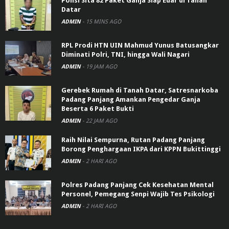
Polisi Sita 82 Paket Ganja Siap Edar di Tanah
Datar
ADMIN
-
15 MINS AGO
RPL Prodi HTN UIN Mahmud Yunus Batusangkar
Diminati Polri, TNI, hingga Wali Nagari
ADMIN
-
19 JAM AGO
Gerebek Rumah di Tanah Datar, Satresnarkoba
Padang Panjang Amankan Pengedar Ganja
Beserta 6 Paket Bukti
ADMIN
-
22 JAM AGO
Raih Nilai Sempurna, Rutan Padang Panjang
Borong Penghargaan IKPA dari KPPN Bukittinggi
ADMIN
-
2 HARI AGO
Polres Padang Panjang Cek Kesehatan Mental
Personel, Pemegang Senpi Wajib Tes Psikologi
ADMIN
-
2 HARI AGO