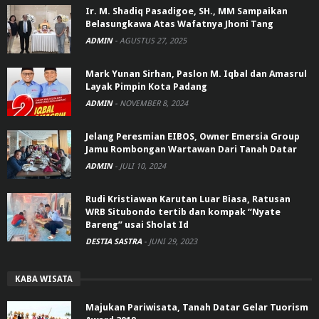
Ir. M. Shadiq Pasadigoe, SH., MM Sampaikan
Belasungkawa Atas Wafatnya Jhoni Tang
ADMIN
-
AGUSTUS 27, 2025
Mark Yunan Sirhan, Paslon M. Iqbal dan Amasrul
Layak Pimpin Kota Padang
ADMIN
-
NOVEMBER 8, 2024
Jelang Peresmian EIBOS, Owner Emersia Group
Jamu Rombongan Wartawan Dari Tanah Datar
ADMIN
-
JULI 10, 2024
Rudi Kristiawan Karutan Luar Biasa, Ratusan
WRB Situbondo tertib dan kompak “Nyate
Bareng” usai Sholat Id
DESTIA SASTRA
-
JUNI 29, 2023
KABA WISATA
Majukan Pariwisata, Tanah Datar Gelar Tuorism