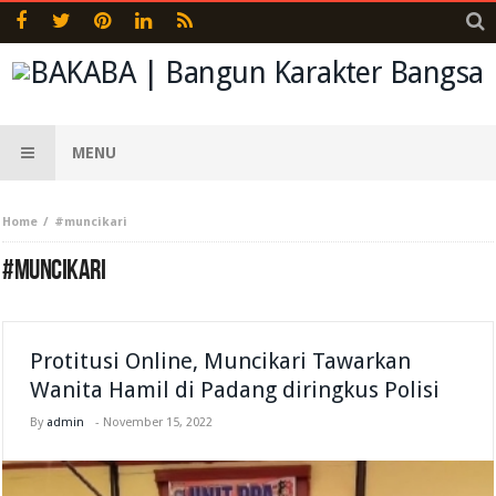
MENU
Home
#muncikari
#MUNCIKARI
Protitusi Online, Muncikari Tawarkan
Wanita Hamil di Padang diringkus Polisi
By
admin
-
November 15, 2022