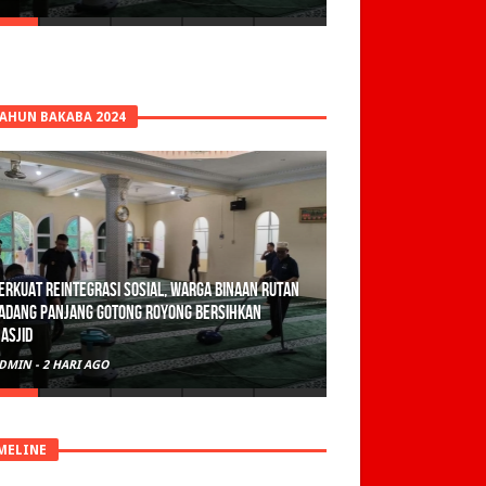
TAHUN BAKABA 2024
erkuat Reintegrasi Sosial, Warga Binaan Rutan
adang Panjang Gotong Royong Bersihkan
asjid
DMIN
-
2 HARI AGO
MELINE