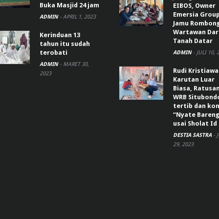
Buka Masjid 24 jam
EIBOS, Owner
Emersia Grou
ADMIN
-
APRIL 1, 2023
Jamu Rombon
Wartawan Dar
Kerinduan 13
Tanah Datar
tahun itu sudah
terobati
ADMIN
-
JULI 10, 
ADMIN
-
MARET 30,
Rudi Kristiaw
2023
Karutan Luar
Biasa, Ratusa
WRB Situbond
tertib dan k
“Nyate Bareng
usai Sholat Id
DESTIA SASTRA
-
29, 2023