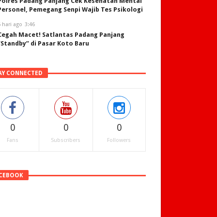
Polres Padang Panjang Cek Kesehatan Mental
Personel, Pemegang Senpi Wajib Tes Psikologi
 hari ago
3:46
Cegah Macet! Satlantas Padang Panjang
“Standby” di Pasar Koto Baru
AY CONNECTED
0
0
0
Fans
Subscribers
Followers
CEBOOK