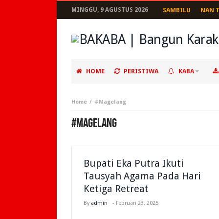
MINGGU, 9 AGUSTUS 2026
SAMBILU
NAN 
HOME
PERISTIWA
KABA
Home
#Magelang
#MAGELANG
Bupati Eka Putra Ikuti
Tausyah Agama Pada Hari
Ketiga Retreat
By
admin
-
Februari 23, 2025