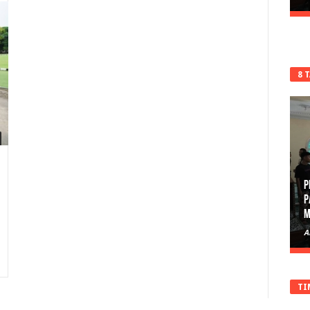
8 
P
P
M
A
TI