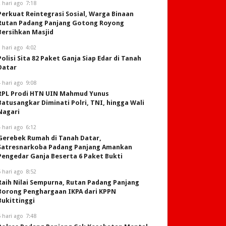
 hari ago
7:18
Perkuat Reintegrasi Sosial, Warga Binaan
Rutan Padang Panjang Gotong Royong
Bersihkan Masjid
 hari ago
4:02
Polisi Sita 82 Paket Ganja Siap Edar di Tanah
Datar
 hari ago
9:08
RPL Prodi HTN UIN Mahmud Yunus
Batusangkar Diminati Polri, TNI, hingga Wali
Nagari
 hari ago
6:12
Gerebek Rumah di Tanah Datar,
Satresnarkoba Padang Panjang Amankan
Pengedar Ganja Beserta 6 Paket Bukti
 hari ago
8:52
Raih Nilai Sempurna, Rutan Padang Panjang
Borong Penghargaan IKPA dari KPPN
Bukittinggi
 hari ago
7:48