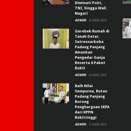
Diminati Polri,
TNI, hingga Wali
Nagari
ADMIN
-
4 HARI AGO
Gerebek Rumah di
Tanah Datar,
Satresnarkoba
Padang Panjang
Amankan
Pengedar Ganja
Beserta 6 Paket
Bukti
ADMIN
-
4 HARI AGO
Raih Nilai
Sempurna, Rutan
Padang Panjang
Borong
Penghargaan IKPA
dari KPPN
Bukittinggi
ADMIN
-
5 HARI AGO