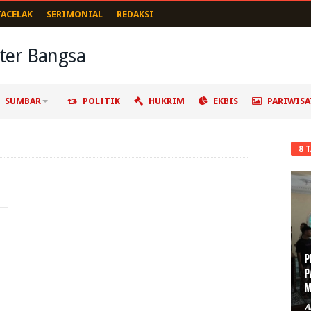
TACELAK
SERIMONIAL
REDAKSI
SUMBAR
POLITIK
HUKRIM
EKBIS
PARIWISA
8 
P
P
M
A