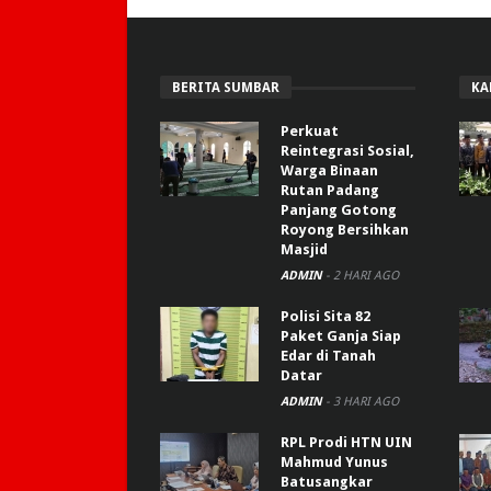
BERITA SUMBAR
KA
Perkuat
Reintegrasi Sosial,
Warga Binaan
Rutan Padang
Panjang Gotong
Royong Bersihkan
Masjid
ADMIN
-
2 HARI AGO
Polisi Sita 82
Paket Ganja Siap
Edar di Tanah
Datar
ADMIN
-
3 HARI AGO
RPL Prodi HTN UIN
Mahmud Yunus
Batusangkar