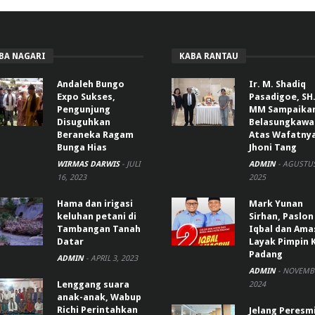
BA NAGARI
KABA RANTAU
Andaleh Bungo
Ir. M. Shadiq
Expo Sukses,
Pasadigoe, SH.
Pengunjung
MM Sampaika
Disuguhkan
Belasungkawa
Beraneka Ragam
Atas Wafatny
Bunga Hias
Jhoni Tang
WIRMAS DARWIS
-
JULI
ADMIN
-
AGUSTUS
16, 2023
2025
Hama dan irigasi
Mark Yunan
keluhan petani di
Sirhan, Paslon
Tambangan Tanah
Iqbal dan Ama
Datar
Layak Pimpin 
Padang
ADMIN
-
APRIL 3, 2023
ADMIN
-
NOVEMBE
Lenggang suara
2024
anak-anak, Wabup
Richi Perintahkan
Jelang Peresm