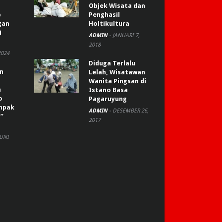
Objek Wisata dan
p
Penghasil
gan
Holtikultura
i
ADMIN
-
JANUARI 7,
2018
2024
Diduga Terlalu
an
Lelah, Wisatawan
Wanita Pingsan di
n
Istano Basa
o
Pagaruyung
ompak
ADMIN
-
DESEMBER 26,
”
2017
JUNI