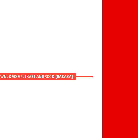
WNLOAD APLIKASI ANDROID [BAKABA]