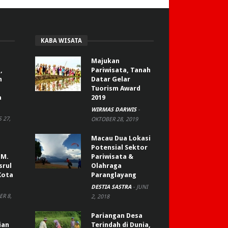
KABA WISATA
Majukan
,
Pariwisata, Tanah
n
Datar Gelar
Tuorism Award
a
2019
WIRMAS DARWIS
-
 27,
OKTOBER 28, 2019
Macau Dua Lokasi
Potensial Sektor
 M.
Pariwisata &
srul
Olahraga
Kota
Paranglayang
DESTIA SASTRA
-
JUNI
R 8,
2, 2018
Pariangan Desa
ian
Terindah di Dunia,