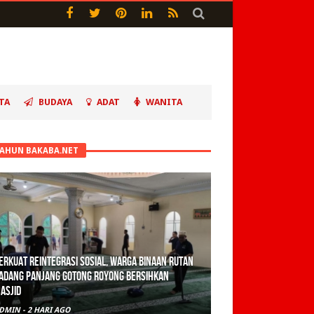
TA
BUDAYA
ADAT
WANITA
TAHUN BAKABA.NET
erkuat Reintegrasi Sosial, Warga Binaan Rutan
adang Panjang Gotong Royong Bersihkan
asjid
DMIN
-
2 HARI AGO