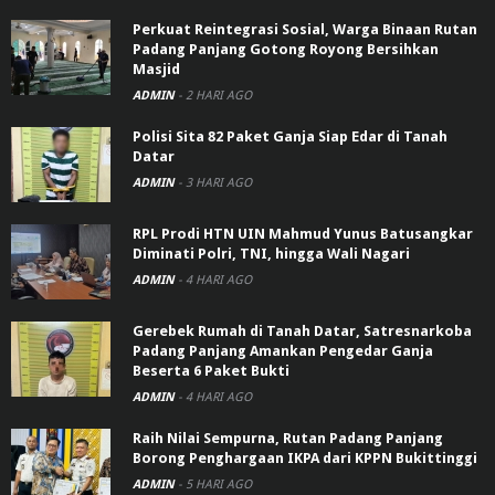
Perkuat Reintegrasi Sosial, Warga Binaan Rutan
Padang Panjang Gotong Royong Bersihkan
Masjid
ADMIN
-
2 HARI AGO
Polisi Sita 82 Paket Ganja Siap Edar di Tanah
Datar
ADMIN
-
3 HARI AGO
RPL Prodi HTN UIN Mahmud Yunus Batusangkar
Diminati Polri, TNI, hingga Wali Nagari
ADMIN
-
4 HARI AGO
Gerebek Rumah di Tanah Datar, Satresnarkoba
Padang Panjang Amankan Pengedar Ganja
Beserta 6 Paket Bukti
ADMIN
-
4 HARI AGO
Raih Nilai Sempurna, Rutan Padang Panjang
Borong Penghargaan IKPA dari KPPN Bukittinggi
ADMIN
-
5 HARI AGO