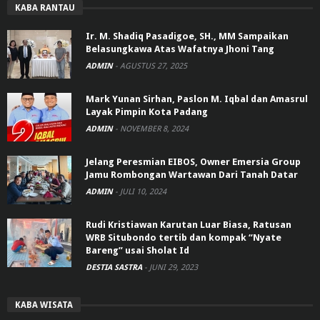
KABA RANTAU
Ir. M. Shadiq Pasadigoe, SH., MM Sampaikan
Belasungkawa Atas Wafatnya Jhoni Tang
ADMIN
-
AGUSTUS 27, 2025
Mark Yunan Sirhan, Paslon M. Iqbal dan Amasrul
Layak Pimpin Kota Padang
ADMIN
-
NOVEMBER 8, 2024
Jelang Peresmian EIBOS, Owner Emersia Group
Jamu Rombongan Wartawan Dari Tanah Datar
ADMIN
-
JULI 10, 2024
Rudi Kristiawan Karutan Luar Biasa, Ratusan
WRB Situbondo tertib dan kompak “Nyate
Bareng” usai Sholat Id
DESTIA SASTRA
-
JUNI 29, 2023
KABA WISATA