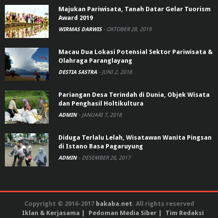
Majukan Pariwisata, Tanah Datar Gelar Tuorism
Award 2019
WIRMAS DARWIS
-
OKTOBER 28, 2019
Macau Dua Lokasi Potensial Sektor Pariwisata &
Olahraga Paranglayang
DESTIA SASTRA
-
JUNI 2, 2018
Pariangan Desa Terindah di Dunia, Objek Wisata
dan Penghasil Holtikultura
ADMIN
-
JANUARI 7, 2018
Diduga Terlalu Lelah, Wisatawan Wanita Pingsan
di Istano Basa Pagaruyung
ADMIN
-
DESEMBER 26, 2017
Copyright © 2016-2017
bakaba.net
. All rights reserved
Iklan & Kerjasama
Pedoman Media Siber
Tim Redaksi