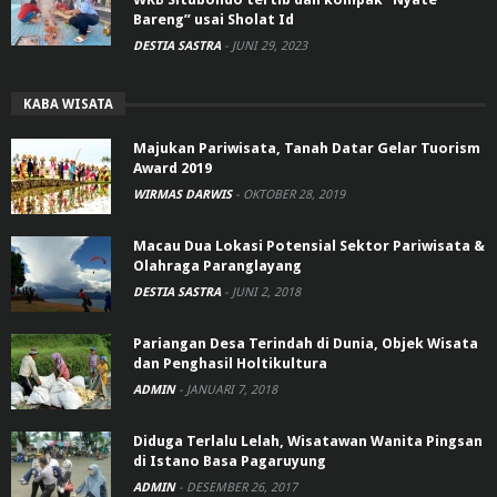
Bareng” usai Sholat Id
DESTIA SASTRA
-
JUNI 29, 2023
KABA WISATA
Majukan Pariwisata, Tanah Datar Gelar Tuorism
Award 2019
WIRMAS DARWIS
-
OKTOBER 28, 2019
Macau Dua Lokasi Potensial Sektor Pariwisata &
Olahraga Paranglayang
DESTIA SASTRA
-
JUNI 2, 2018
Pariangan Desa Terindah di Dunia, Objek Wisata
dan Penghasil Holtikultura
ADMIN
-
JANUARI 7, 2018
Diduga Terlalu Lelah, Wisatawan Wanita Pingsan
di Istano Basa Pagaruyung
ADMIN
-
DESEMBER 26, 2017