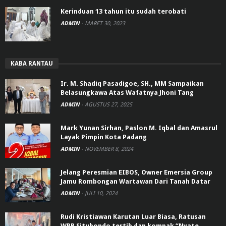
Kerinduan 13 tahun itu sudah terobati
ADMIN
-
MARET 30, 2023
KABA RANTAU
Ir. M. Shadiq Pasadigoe, SH., MM Sampaikan
Belasungkawa Atas Wafatnya Jhoni Tang
ADMIN
-
AGUSTUS 27, 2025
Mark Yunan Sirhan, Paslon M. Iqbal dan Amasrul
Layak Pimpin Kota Padang
ADMIN
-
NOVEMBER 8, 2024
Jelang Peresmian EIBOS, Owner Emersia Group
Jamu Rombongan Wartawan Dari Tanah Datar
ADMIN
-
JULI 10, 2024
Rudi Kristiawan Karutan Luar Biasa, Ratusan
WRB Situbondo tertib dan kompak “Nyate