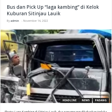
Bus dan Pick Up “laga kambing” di Kelok
Kuburan Sitinjau Lauik
By
admin
-
November 14, 2022
HEADLINE
NEWS
PADANG
Fhoto: Laga Kambing di Sitinjau Lauik, dua penumpang dikabarkan terluka