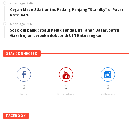
4 hari ago
3:46
Cegah Macet! Satlantas Padang Panjang “Standby” di Pasar
Koto Baru
6 hari ago
2:42
Sosok di balik progul Peluk Tanda Diri Tanah Datar, Safril
Gazali ujian terbuka doktor di UIN Batusangkar
STAY CONNECTED
0
0
0
Fans
Subscribers
Followers
FACEBOOK