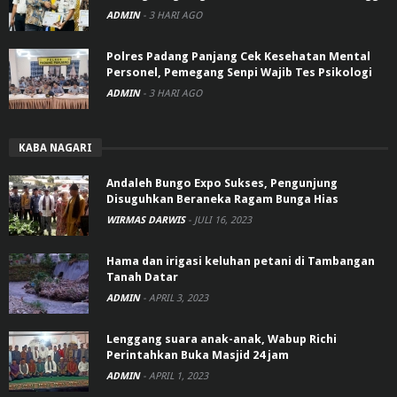
ADMIN
-
3 HARI AGO
Polres Padang Panjang Cek Kesehatan Mental
Personel, Pemegang Senpi Wajib Tes Psikologi
ADMIN
-
3 HARI AGO
KABA NAGARI
Andaleh Bungo Expo Sukses, Pengunjung
Disuguhkan Beraneka Ragam Bunga Hias
WIRMAS DARWIS
-
JULI 16, 2023
Hama dan irigasi keluhan petani di Tambangan
Tanah Datar
ADMIN
-
APRIL 3, 2023
Lenggang suara anak-anak, Wabup Richi
Perintahkan Buka Masjid 24 jam
ADMIN
-
APRIL 1, 2023