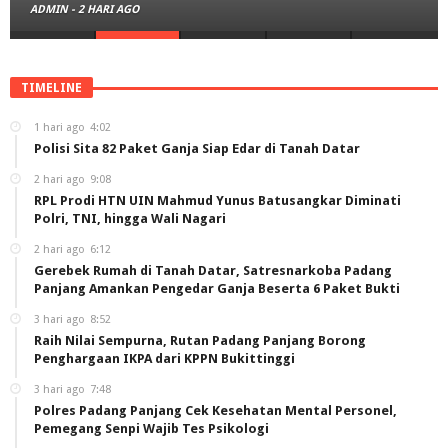
ADMIN
-
2 HARI AGO
TIMELINE
1 hari ago
4:02
Polisi Sita 82 Paket Ganja Siap Edar di Tanah Datar
2 hari ago
9:08
RPL Prodi HTN UIN Mahmud Yunus Batusangkar Diminati
Polri, TNI, hingga Wali Nagari
2 hari ago
6:12
Gerebek Rumah di Tanah Datar, Satresnarkoba Padang
Panjang Amankan Pengedar Ganja Beserta 6 Paket Bukti
3 hari ago
8:52
Raih Nilai Sempurna, Rutan Padang Panjang Borong
Penghargaan IKPA dari KPPN Bukittinggi
3 hari ago
7:48
Polres Padang Panjang Cek Kesehatan Mental Personel,
Pemegang Senpi Wajib Tes Psikologi