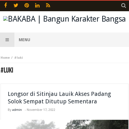
MENU
Home
#luki
#LUKI
Longsor di Sitinjau Lauik Akses Padang
Solok Sempat Ditutup Sementara
By
admin
-
November 17, 2022