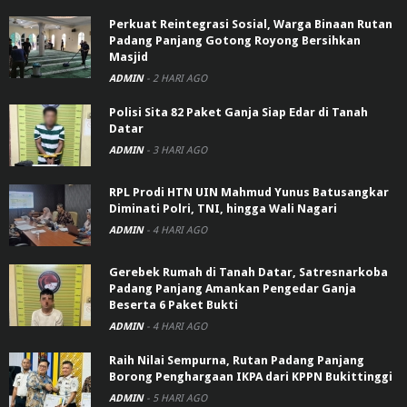
Perkuat Reintegrasi Sosial, Warga Binaan Rutan
Padang Panjang Gotong Royong Bersihkan
Masjid
ADMIN
-
2 HARI AGO
Polisi Sita 82 Paket Ganja Siap Edar di Tanah
Datar
ADMIN
-
3 HARI AGO
RPL Prodi HTN UIN Mahmud Yunus Batusangkar
Diminati Polri, TNI, hingga Wali Nagari
ADMIN
-
4 HARI AGO
Gerebek Rumah di Tanah Datar, Satresnarkoba
Padang Panjang Amankan Pengedar Ganja
Beserta 6 Paket Bukti
ADMIN
-
4 HARI AGO
Raih Nilai Sempurna, Rutan Padang Panjang
Borong Penghargaan IKPA dari KPPN Bukittinggi
ADMIN
-
5 HARI AGO