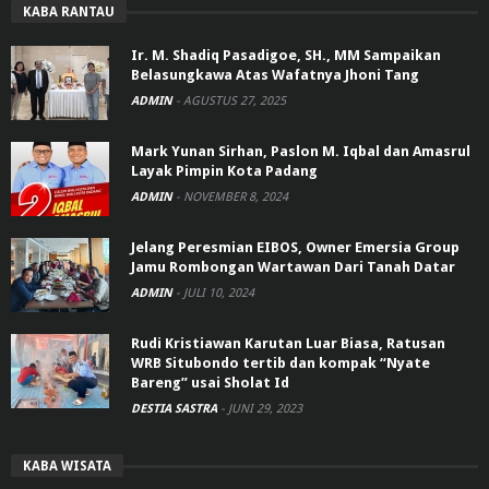
KABA RANTAU
Ir. M. Shadiq Pasadigoe, SH., MM Sampaikan
Belasungkawa Atas Wafatnya Jhoni Tang
ADMIN
-
AGUSTUS 27, 2025
Mark Yunan Sirhan, Paslon M. Iqbal dan Amasrul
Layak Pimpin Kota Padang
ADMIN
-
NOVEMBER 8, 2024
Jelang Peresmian EIBOS, Owner Emersia Group
Jamu Rombongan Wartawan Dari Tanah Datar
ADMIN
-
JULI 10, 2024
Rudi Kristiawan Karutan Luar Biasa, Ratusan
WRB Situbondo tertib dan kompak “Nyate
Bareng” usai Sholat Id
DESTIA SASTRA
-
JUNI 29, 2023
KABA WISATA