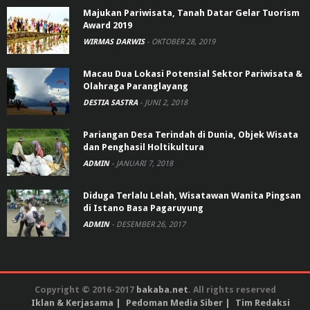
Majukan Pariwisata, Tanah Datar Gelar Tuorism
Award 2019
WIRMAS DARWIS
-
OKTOBER 28, 2019
Macau Dua Lokasi Potensial Sektor Pariwisata &
Olahraga Paranglayang
DESTIA SASTRA
-
JUNI 2, 2018
Pariangan Desa Terindah di Dunia, Objek Wisata
dan Penghasil Holtikultura
ADMIN
-
JANUARI 7, 2018
Diduga Terlalu Lelah, Wisatawan Wanita Pingsan
di Istano Basa Pagaruyung
ADMIN
-
DESEMBER 26, 2017
Copyright © 2016-2017
bakaba.net
. All rights reserved
Iklan & Kerjasama
Pedoman Media Siber
Tim Redaksi