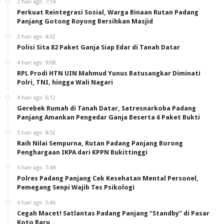
2 hari ago
7:18
Perkuat Reintegrasi Sosial, Warga Binaan Rutan Padang
Panjang Gotong Royong Bersihkan Masjid
3 hari ago
4:02
Polisi Sita 82 Paket Ganja Siap Edar di Tanah Datar
4 hari ago
9:08
RPL Prodi HTN UIN Mahmud Yunus Batusangkar Diminati
Polri, TNI, hingga Wali Nagari
4 hari ago
6:12
Gerebek Rumah di Tanah Datar, Satresnarkoba Padang
Panjang Amankan Pengedar Ganja Beserta 6 Paket Bukti
5 hari ago
8:52
Raih Nilai Sempurna, Rutan Padang Panjang Borong
Penghargaan IKPA dari KPPN Bukittinggi
5 hari ago
7:48
Polres Padang Panjang Cek Kesehatan Mental Personel,
Pemegang Senpi Wajib Tes Psikologi
6 hari ago
3:46
Cegah Macet! Satlantas Padang Panjang “Standby” di Pasar
Koto Baru