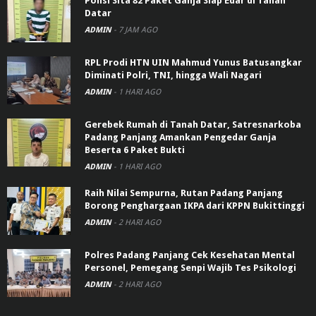
Polisi Sita 82 Paket Ganja Siap Edar di Tanah
Datar
ADMIN
-
7 JAM AGO
RPL Prodi HTN UIN Mahmud Yunus Batusangkar
Diminati Polri, TNI, hingga Wali Nagari
ADMIN
-
1 HARI AGO
Gerebek Rumah di Tanah Datar, Satresnarkoba
Padang Panjang Amankan Pengedar Ganja
Beserta 6 Paket Bukti
ADMIN
-
1 HARI AGO
Raih Nilai Sempurna, Rutan Padang Panjang
Borong Penghargaan IKPA dari KPPN Bukittinggi
ADMIN
-
2 HARI AGO
Polres Padang Panjang Cek Kesehatan Mental
Personel, Pemegang Senpi Wajib Tes Psikologi
ADMIN
-
2 HARI AGO