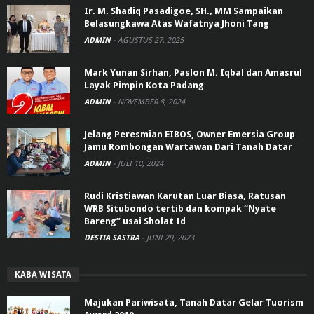
Ir. M. Shadiq Pasadigoe, SH., MM Sampaikan
Belasungkawa Atas Wafatnya Jhoni Tang
ADMIN
-
AGUSTUS 27, 2025
Mark Yunan Sirhan, Paslon M. Iqbal dan Amasrul
Layak Pimpin Kota Padang
ADMIN
-
NOVEMBER 8, 2024
Jelang Peresmian EIBOS, Owner Emersia Group
Jamu Rombongan Wartawan Dari Tanah Datar
ADMIN
-
JULI 10, 2024
Rudi Kristiawan Karutan Luar Biasa, Ratusan
WRB Situbondo tertib dan kompak “Nyate
Bareng” usai Sholat Id
DESTIA SASTRA
-
JUNI 29, 2023
KABA WISATA
Majukan Pariwisata, Tanah Datar Gelar Tuorism