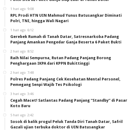
1 hari ago
9:08
RPL Prodi HTN UIN Mahmud Yunus Batusangkar Diminati
Polri, TNI, hingga Wali Nagari
1 hari ago
6:12
Gerebek Rumah di Tanah Datar, Satresnarkoba Padang
Panjang Amankan Pengedar Ganja Beserta 6 Paket Bukti
2 hari ago
8:52
Raih Nilai Sempurna, Rutan Padang Panjang Borong
Penghargaan IKPA dari KPPN Bukittinggi
2 hari ago
7:48
Polres Padang Panjang Cek Kesehatan Mental Personel,
Pemegang Senpi Wajib Tes Psikologi
3 hari ago
3:46
Cegah Macet! Satlantas Padang Panjang “Standby” di Pasar
Koto Baru
5 hari ago
2:42
Sosok di balik progul Peluk Tanda Diri Tanah Datar, Safril
Gazali ujian terbuka doktor di UIN Batusangkar