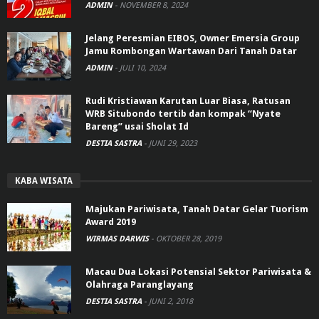
ADMIN
-
NOVEMBER 8, 2024
Jelang Peresmian EIBOS, Owner Emersia Group
Jamu Rombongan Wartawan Dari Tanah Datar
ADMIN
-
JULI 10, 2024
Rudi Kristiawan Karutan Luar Biasa, Ratusan
WRB Situbondo tertib dan kompak “Nyate
Bareng” usai Sholat Id
DESTIA SASTRA
-
JUNI 29, 2023
KABA WISATA
Majukan Pariwisata, Tanah Datar Gelar Tuorism
Award 2019
WIRMAS DARWIS
-
OKTOBER 28, 2019
Macau Dua Lokasi Potensial Sektor Pariwisata &
Olahraga Paranglayang
DESTIA SASTRA
-
JUNI 2, 2018