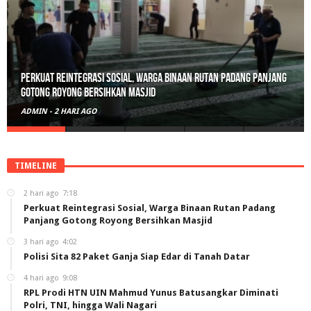
Polisi Sita 82 Paket Ganja Siap Edar di Tanah Datar
ADMIN
-
3 HARI AGO
TIMELINE
2 hari ago
7:18
Perkuat Reintegrasi Sosial, Warga Binaan Rutan Padang
Panjang Gotong Royong Bersihkan Masjid
3 hari ago
4:02
Polisi Sita 82 Paket Ganja Siap Edar di Tanah Datar
4 hari ago
9:08
RPL Prodi HTN UIN Mahmud Yunus Batusangkar Diminati
Polri, TNI, hingga Wali Nagari