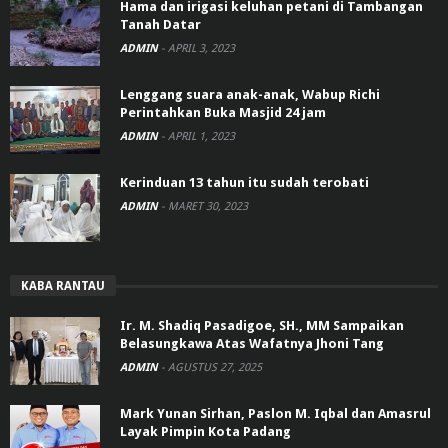
Hama dan irigasi keluhan petani di Tambangan
Tanah Datar
ADMIN
-
APRIL 3, 2023
Lenggang suara anak-anak, Wabup Richi
Perintahkan Buka Masjid 24 jam
ADMIN
-
APRIL 1, 2023
Kerinduan 13 tahun itu sudah terobati
ADMIN
-
MARET 30, 2023
KABA RANTAU
Ir. M. Shadiq Pasadigoe, SH., MM Sampaikan
Belasungkawa Atas Wafatnya Jhoni Tang
ADMIN
-
AGUSTUS 27, 2025
Mark Yunan Sirhan, Paslon M. Iqbal dan Amasrul
Layak Pimpin Kota Padang