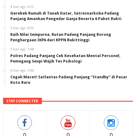
4 hari ago
6:12
Gerebek Rumah di Tanah Datar, Satresnarkoba Padang
Panjang Amankan Pengedar Ganja Beserta 6 Paket Bukti
5 hari ago
8:52
Raih Nilai Sempurna, Rutan Padang Panjang Borong
Penghargaan IKPA dari KPPN Bukittinggi
5 hari ago
7:48
Polres Padang Panjang Cek Kesehatan Mental Personel,
Pemegang Senpi Wajib Tes Psikologi
6 hari ago
3:46
Cegah Macet! Satlantas Padang Panjang “Standby” di Pasar
Koto Baru
STAY CONNECTED
0
0
0