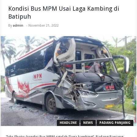
Kondisi Bus MPM Usai Laga Kambing di
Batipuh
By
admin
-
November 21, 2022
HEADLINE
NEWS
PADANG PANJANG
Teks Fhoto: kondisi Bus MPM setelah “laga kambing”. Padang Panjang,