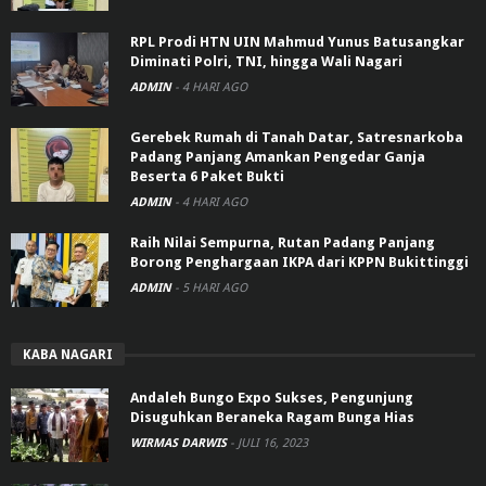
RPL Prodi HTN UIN Mahmud Yunus Batusangkar
Diminati Polri, TNI, hingga Wali Nagari
ADMIN
-
4 HARI AGO
Gerebek Rumah di Tanah Datar, Satresnarkoba
Padang Panjang Amankan Pengedar Ganja
Beserta 6 Paket Bukti
ADMIN
-
4 HARI AGO
Raih Nilai Sempurna, Rutan Padang Panjang
Borong Penghargaan IKPA dari KPPN Bukittinggi
ADMIN
-
5 HARI AGO
KABA NAGARI
Andaleh Bungo Expo Sukses, Pengunjung
Disuguhkan Beraneka Ragam Bunga Hias
WIRMAS DARWIS
-
JULI 16, 2023