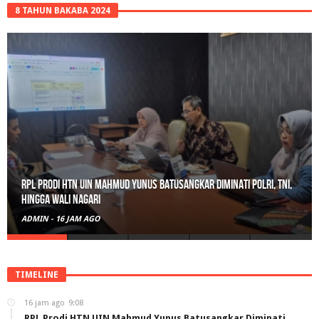
8 TAHUN BAKABA 2024
RPL Prodi HTN UIN Mahmud Yunus Batusangkar Diminati Polri, TNI,
hingga Wali Nagari
ADMIN
-
16 JAM AGO
TIMELINE
16 jam ago
9:08
RPL Prodi HTN UIN Mahmud Yunus Batusangkar Diminati