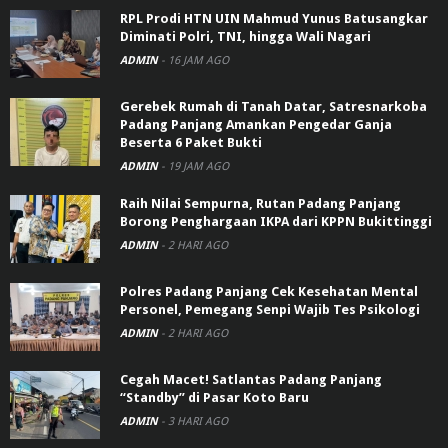
RPL Prodi HTN UIN Mahmud Yunus Batusangkar
Diminati Polri, TNI, hingga Wali Nagari
ADMIN
-
16 JAM AGO
Gerebek Rumah di Tanah Datar, Satresnarkoba
Padang Panjang Amankan Pengedar Ganja
Beserta 6 Paket Bukti
ADMIN
-
19 JAM AGO
Raih Nilai Sempurna, Rutan Padang Panjang
Borong Penghargaan IKPA dari KPPN Bukittinggi
ADMIN
-
2 HARI AGO
Polres Padang Panjang Cek Kesehatan Mental
Personel, Pemegang Senpi Wajib Tes Psikologi
ADMIN
-
2 HARI AGO
Cegah Macet! Satlantas Padang Panjang
“Standby” di Pasar Koto Baru
ADMIN
-
3 HARI AGO