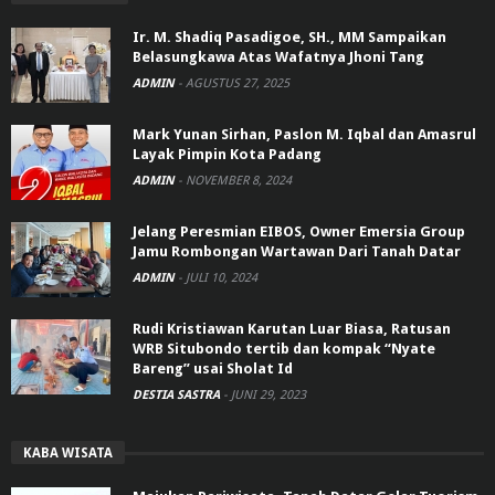
Ir. M. Shadiq Pasadigoe, SH., MM Sampaikan
Belasungkawa Atas Wafatnya Jhoni Tang
ADMIN
-
AGUSTUS 27, 2025
Mark Yunan Sirhan, Paslon M. Iqbal dan Amasrul
Layak Pimpin Kota Padang
ADMIN
-
NOVEMBER 8, 2024
Jelang Peresmian EIBOS, Owner Emersia Group
Jamu Rombongan Wartawan Dari Tanah Datar
ADMIN
-
JULI 10, 2024
Rudi Kristiawan Karutan Luar Biasa, Ratusan
WRB Situbondo tertib dan kompak “Nyate
Bareng” usai Sholat Id
DESTIA SASTRA
-
JUNI 29, 2023
KABA WISATA