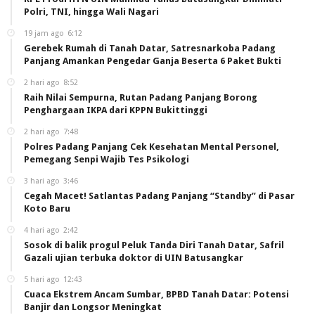
Polri, TNI, hingga Wali Nagari
19 jam ago
6:12
Gerebek Rumah di Tanah Datar, Satresnarkoba Padang
Panjang Amankan Pengedar Ganja Beserta 6 Paket Bukti
2 hari ago
8:52
Raih Nilai Sempurna, Rutan Padang Panjang Borong
Penghargaan IKPA dari KPPN Bukittinggi
2 hari ago
7:48
Polres Padang Panjang Cek Kesehatan Mental Personel,
Pemegang Senpi Wajib Tes Psikologi
3 hari ago
3:46
Cegah Macet! Satlantas Padang Panjang “Standby” di Pasar
Koto Baru
4 hari ago
2:42
Sosok di balik progul Peluk Tanda Diri Tanah Datar, Safril
Gazali ujian terbuka doktor di UIN Batusangkar
5 hari ago
12:43
Cuaca Ekstrem Ancam Sumbar, BPBD Tanah Datar: Potensi
Banjir dan Longsor Meningkat