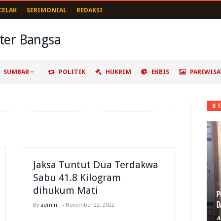
CELAK
SERIMONIAL
REDAKSI
SUMBAR
POLITIK
HUKRIM
EKBIS
PARIWISA
8 
Jaksa Tuntut Dua Terdakwa
Sabu 41.8 Kilogram
dihukum Mati
P
D
By
admin
-
November 22, 2022
A