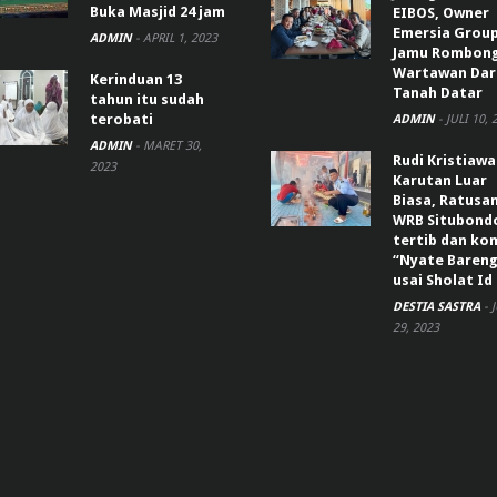
Buka Masjid 24 jam
EIBOS, Owner
Emersia Grou
ADMIN
-
APRIL 1, 2023
Jamu Rombon
Wartawan Dar
Kerinduan 13
Tanah Datar
tahun itu sudah
terobati
ADMIN
-
JULI 10, 
ADMIN
-
MARET 30,
Rudi Kristiaw
2023
Karutan Luar
Biasa, Ratusa
WRB Situbond
tertib dan k
“Nyate Bareng
usai Sholat Id
DESTIA SASTRA
-
29, 2023