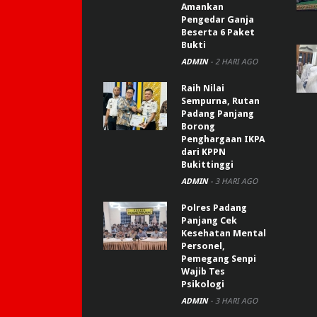
Amankan
Pengedar Ganja
Beserta 6 Paket
Bukti
ADMIN
-
2 HARI AGO
Raih Nilai
Sempurna, Rutan
Padang Panjang
Borong
Penghargaan IKPA
dari KPPN
Bukittinggi
ADMIN
-
3 HARI AGO
Polres Padang
Panjang Cek
Kesehatan Mental
Personel,
Pemegang Senpi
Wajib Tes
Psikologi
ADMIN
-
3 HARI AGO