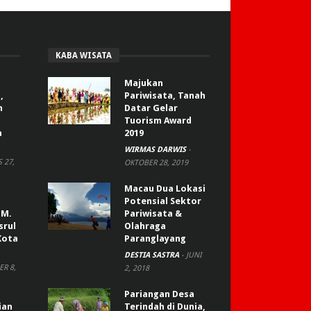
KABA WISATA
Majukan
,
Pariwisata, Tanah
n
Datar Gelar
Tuorism Award
a
2019
WIRMAS DARWIS
-
 27,
OKTOBER 28, 2019
Macau Dua Lokasi
Potensial Sektor
 M.
Pariwisata &
srul
Olahraga
Kota
Paranglayang
DESTIA SASTRA
-
JUNI
R 8,
2, 2018
Pariangan Desa
ian
Terindah di Dunia,