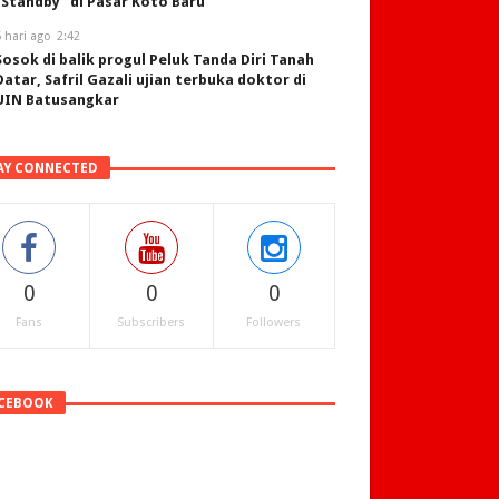
“Standby” di Pasar Koto Baru
 hari ago
2:42
Sosok di balik progul Peluk Tanda Diri Tanah
Datar, Safril Gazali ujian terbuka doktor di
UIN Batusangkar
AY CONNECTED
0
0
0
Fans
Subscribers
Followers
CEBOOK