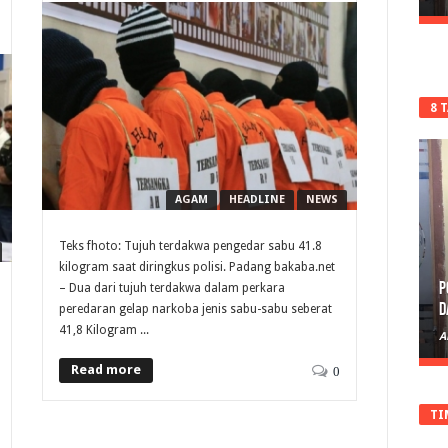
8 
AGAM
HEADLINE
NEWS
Teks fhoto: Tujuh terdakwa pengedar sabu 41.8
kilogram saat diringkus polisi. Padang bakaba.net
P
– Dua dari tujuh terdakwa dalam perkara
D
peredaran gelap narkoba jenis sabu-sabu seberat
41,8 Kilogram ...
A
Read more
0
TI