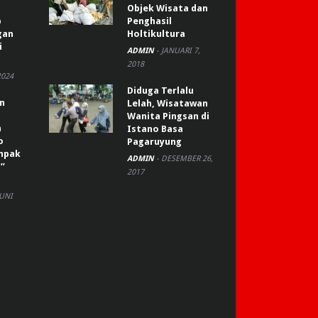
Objek Wisata dan
p
Penghasil
gan
Holtikultura
i
ADMIN
-
JANUARI 7,
2018
2024
Diduga Terlalu
an
Lelah, Wisatawan
Wanita Pingsan di
n
Istano Basa
o
Pagaruyung
ompak
ADMIN
-
DESEMBER 26,
”
2017
JUNI