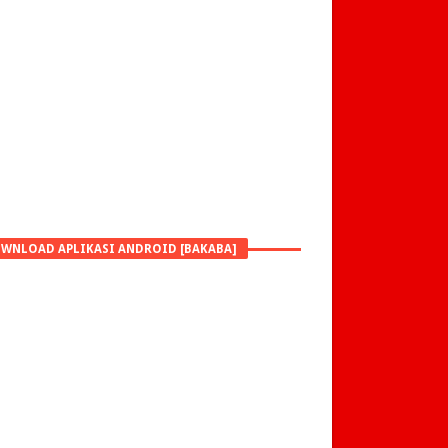
WNLOAD APLIKASI ANDROID [BAKABA]