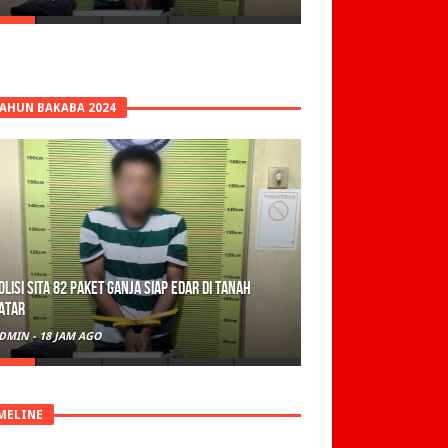
TAHUN BAKABA 2024
olisi Sita 82 Paket Ganja Siap Edar di Tanah
atar
DMIN
-
18 JAM AGO
MELINE