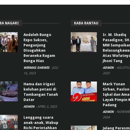
BA NAGARI
KABA RANTAU
Andaleh Bungo
Ir. M. Shadiq
Expo Sukses,
Pasadigoe, SH.
Pengunjung
MM Sampaika
Disuguhkan
Belasungkawa
Beraneka Ragam
Atas Wafatny
Bunga Hias
Jhoni Tang
WIRMAS DARWIS
-
JULI
ADMIN
-
AGUSTUS
16, 2023
2025
Hama dan irigasi
Mark Yunan
keluhan petani di
Sirhan, Paslon
Tambangan Tanah
Iqbal dan Ama
Datar
Layak Pimpin 
Padang
ADMIN
-
APRIL 3, 2023
ADMIN
-
NOVEMBE
Lenggang suara
2024
anak-anak, Wabup
Richi Perintahkan
Jelang Peresm