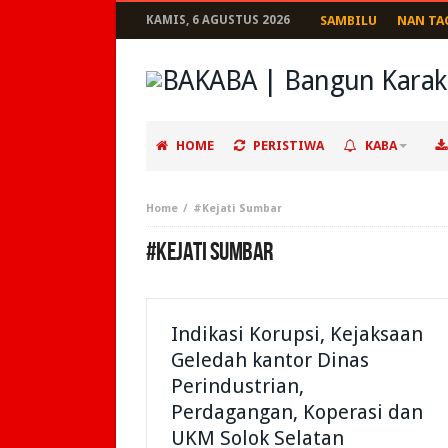
KAMIS, 6 AGUSTUS 2026
SAMBILU
NAN TA
HOME
PERISTIWA
KABA
Home
#Kejati Sumbar
#KEJATI SUMBAR
Indikasi Korupsi, Kejaksaan
Geledah kantor Dinas
Perindustrian,
Perdagangan, Koperasi dan
UKM Solok Selatan