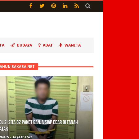
TA
BUDAYA
ADAT
WANITA
TAHUN BAKABA.NET
olisi Sita 82 Paket Ganja Siap Edar di Tanah
atar
DMIN
-
18 JAM AGO