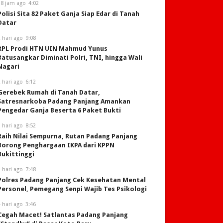
18 jam ago
4:02
Polisi Sita 82 Paket Ganja Siap Edar di Tanah
Datar
 hari ago
9:08
RPL Prodi HTN UIN Mahmud Yunus
Batusangkar Diminati Polri, TNI, hingga Wali
Nagari
 hari ago
6:12
Gerebek Rumah di Tanah Datar,
Satresnarkoba Padang Panjang Amankan
Pengedar Ganja Beserta 6 Paket Bukti
 hari ago
8:52
Raih Nilai Sempurna, Rutan Padang Panjang
Borong Penghargaan IKPA dari KPPN
Bukittinggi
 hari ago
7:48
Polres Padang Panjang Cek Kesehatan Mental
Personel, Pemegang Senpi Wajib Tes Psikologi
 hari ago
3:46
Cegah Macet! Satlantas Padang Panjang