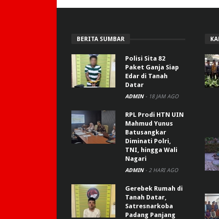
BERITA SUMBAR
KA
Polisi Sita 82
Paket Ganja Siap
Edar di Tanah
Datar
ADMIN
-
18 JAM AGO
RPL Prodi HTN UIN
Mahmud Yunus
Batusangkar
Diminati Polri,
TNI, hingga Wali
Nagari
ADMIN
-
2 HARI AGO
Gerebek Rumah di
Tanah Datar,
Satresnarkoba
Padang Panjang