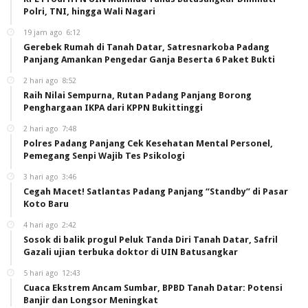
Polri, TNI, hingga Wali Nagari
19 jam ago
6:12
Gerebek Rumah di Tanah Datar, Satresnarkoba Padang
Panjang Amankan Pengedar Ganja Beserta 6 Paket Bukti
2 hari ago
8:52
Raih Nilai Sempurna, Rutan Padang Panjang Borong
Penghargaan IKPA dari KPPN Bukittinggi
2 hari ago
7:48
Polres Padang Panjang Cek Kesehatan Mental Personel,
Pemegang Senpi Wajib Tes Psikologi
3 hari ago
3:46
Cegah Macet! Satlantas Padang Panjang “Standby” di Pasar
Koto Baru
4 hari ago
2:42
Sosok di balik progul Peluk Tanda Diri Tanah Datar, Safril
Gazali ujian terbuka doktor di UIN Batusangkar
5 hari ago
12:43
Cuaca Ekstrem Ancam Sumbar, BPBD Tanah Datar: Potensi
Banjir dan Longsor Meningkat