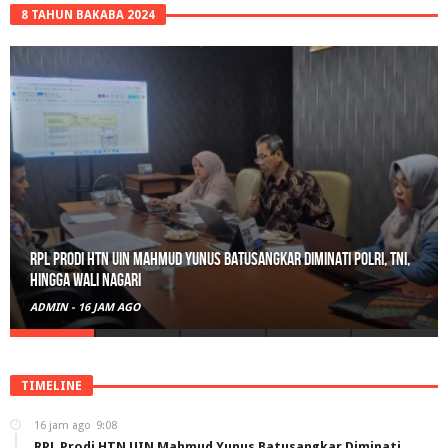
8 TAHUN BAKABA 2024
RPL Prodi HTN UIN Mahmud Yunus Batusangkar Diminati Polri, TNI,
hingga Wali Nagari
ADMIN
-
16 JAM AGO
TIMELINE
16 jam ago
9:08
RPL Prodi HTN UIN Mahmud Yunus Batusangkar Diminati