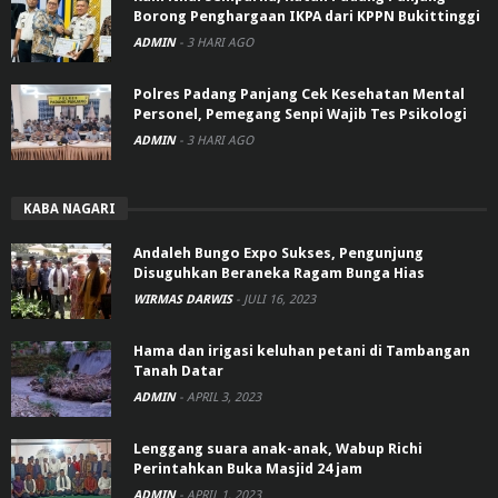
Borong Penghargaan IKPA dari KPPN Bukittinggi
ADMIN
-
3 HARI AGO
Polres Padang Panjang Cek Kesehatan Mental
Personel, Pemegang Senpi Wajib Tes Psikologi
ADMIN
-
3 HARI AGO
KABA NAGARI
Andaleh Bungo Expo Sukses, Pengunjung
Disuguhkan Beraneka Ragam Bunga Hias
WIRMAS DARWIS
-
JULI 16, 2023
Hama dan irigasi keluhan petani di Tambangan
Tanah Datar
ADMIN
-
APRIL 3, 2023
Lenggang suara anak-anak, Wabup Richi
Perintahkan Buka Masjid 24 jam
ADMIN
-
APRIL 1, 2023