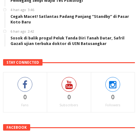
Pemegang Senpi Wajib Tes Psikologi
4 hari ago
3:46
Cegah Macet! Satlantas Padang Panjang “Standby” di Pasar
Koto Baru
6 hari ago
2:42
Sosok di balik progul Peluk Tanda Diri Tanah Datar, Safril
Gazali ujian terbuka doktor di UIN Batusangkar
STAY CONNECTED
0
0
0
Fans
Subscribers
Followers
FACEBOOK