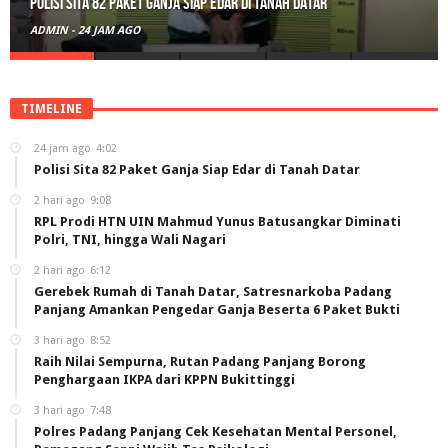
Polisi Sita 82 Paket Ganja Siap Edar di Tanah Datar
ADMIN
-
24 JAM AGO
TIMELINE
24 jam ago
4:02
Polisi Sita 82 Paket Ganja Siap Edar di Tanah Datar
2 hari ago
9:08
RPL Prodi HTN UIN Mahmud Yunus Batusangkar Diminati
Polri, TNI, hingga Wali Nagari
2 hari ago
6:12
Gerebek Rumah di Tanah Datar, Satresnarkoba Padang
Panjang Amankan Pengedar Ganja Beserta 6 Paket Bukti
3 hari ago
8:52
Raih Nilai Sempurna, Rutan Padang Panjang Borong
Penghargaan IKPA dari KPPN Bukittinggi
3 hari ago
7:48
Polres Padang Panjang Cek Kesehatan Mental Personel,