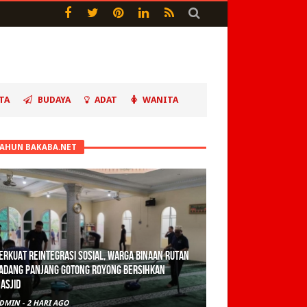
TA
BUDAYA
ADAT
WANITA
TAHUN BAKABA.NET
erkuat Reintegrasi Sosial, Warga Binaan Rutan
adang Panjang Gotong Royong Bersihkan
asjid
DMIN
-
2 HARI AGO