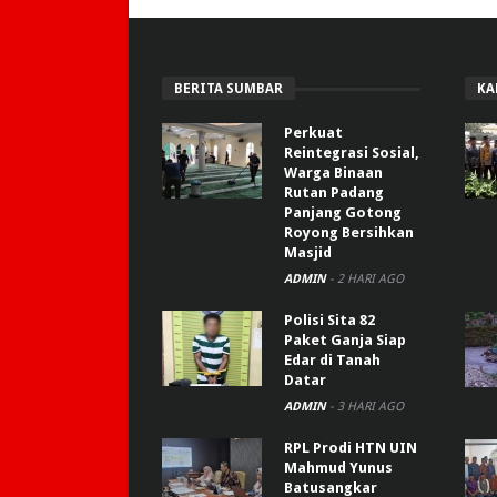
BERITA SUMBAR
KA
Perkuat
Reintegrasi Sosial,
Warga Binaan
Rutan Padang
Panjang Gotong
Royong Bersihkan
Masjid
ADMIN
-
2 HARI AGO
Polisi Sita 82
Paket Ganja Siap
Edar di Tanah
Datar
ADMIN
-
3 HARI AGO
RPL Prodi HTN UIN
Mahmud Yunus
Batusangkar