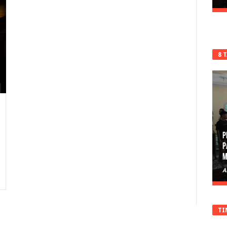
8 
P
P
M
A
TI