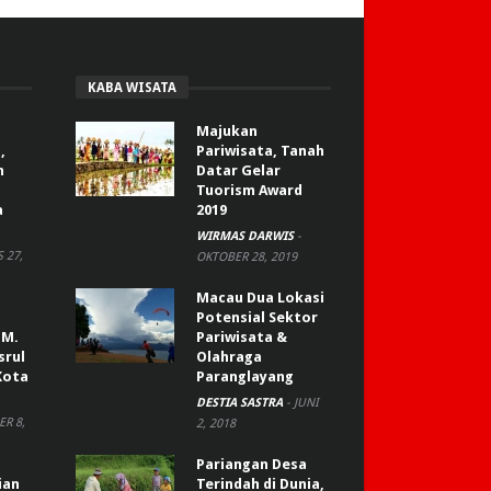
KABA WISATA
Majukan
,
Pariwisata, Tanah
n
Datar Gelar
Tuorism Award
a
2019
WIRMAS DARWIS
-
 27,
OKTOBER 28, 2019
Macau Dua Lokasi
Potensial Sektor
 M.
Pariwisata &
srul
Olahraga
Kota
Paranglayang
DESTIA SASTRA
-
JUNI
R 8,
2, 2018
Pariangan Desa
ian
Terindah di Dunia,