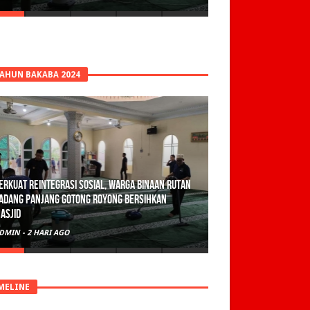
TAHUN BAKABA 2024
erkuat Reintegrasi Sosial, Warga Binaan Rutan
adang Panjang Gotong Royong Bersihkan
asjid
DMIN
-
2 HARI AGO
MELINE