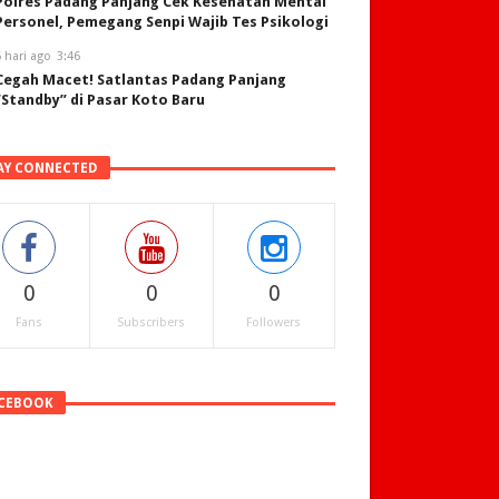
Polres Padang Panjang Cek Kesehatan Mental
Personel, Pemegang Senpi Wajib Tes Psikologi
 hari ago
3:46
Cegah Macet! Satlantas Padang Panjang
“Standby” di Pasar Koto Baru
AY CONNECTED
0
0
0
Fans
Subscribers
Followers
CEBOOK