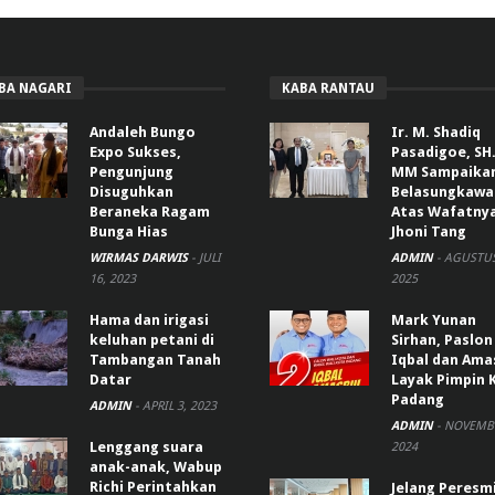
BA NAGARI
KABA RANTAU
Andaleh Bungo
Ir. M. Shadiq
Expo Sukses,
Pasadigoe, SH.
Pengunjung
MM Sampaika
Disuguhkan
Belasungkawa
Beraneka Ragam
Atas Wafatny
Bunga Hias
Jhoni Tang
WIRMAS DARWIS
-
JULI
ADMIN
-
AGUSTUS
16, 2023
2025
Hama dan irigasi
Mark Yunan
keluhan petani di
Sirhan, Paslon
Tambangan Tanah
Iqbal dan Ama
Datar
Layak Pimpin 
Padang
ADMIN
-
APRIL 3, 2023
ADMIN
-
NOVEMBE
Lenggang suara
2024
anak-anak, Wabup
Richi Perintahkan
Jelang Peresm