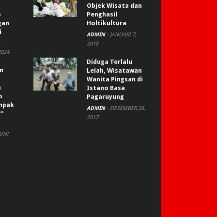
Objek Wisata dan
p
Penghasil
gan
Holtikultura
i
ADMIN
-
JANUARI 7,
2018
2024
Diduga Terlalu
an
Lelah, Wisatawan
Wanita Pingsan di
n
Istano Basa
o
Pagaruyung
ompak
ADMIN
-
DESEMBER 26,
”
2017
JUNI