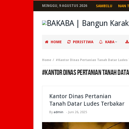
MINGGU, 9 AGUSTUS 2026
SAMBILU
NAN 
HOME
PERISTIWA
KABA
Home
#Kantor Dinas Pertanian Tanah Datar Ludes
#KANTOR DINAS PERTANIAN TANAH DAT
Kantor Dinas Pertanian
Tanah Datar Ludes Terbakar
By
admin
-
Juni 26, 2025