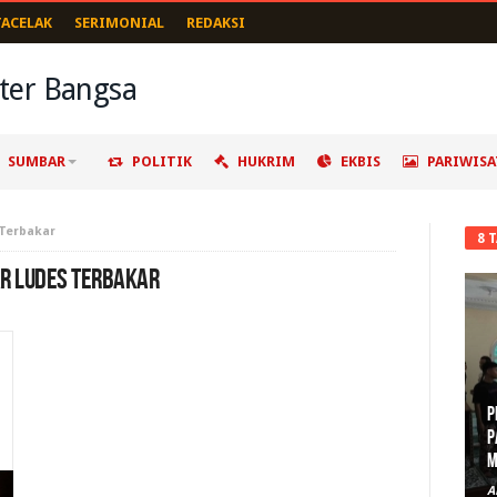
TACELAK
SERIMONIAL
REDAKSI
SUMBAR
POLITIK
HUKRIM
EKBIS
PARIWISA
 Terbakar
8 
AR LUDES TERBAKAR
P
P
M
A