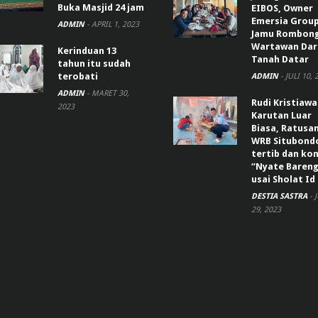
Buka Masjid 24 jam
EIBOS, Owner
Emersia Grou
ADMIN
-
APRIL 1, 2023
Jamu Rombon
Wartawan Dar
Kerinduan 13
Tanah Datar
tahun itu sudah
terobati
ADMIN
-
JULI 10, 
ADMIN
-
MARET 30,
Rudi Kristiaw
2023
Karutan Luar
Biasa, Ratusa
WRB Situbond
tertib dan k
“Nyate Bareng
usai Sholat Id
DESTIA SASTRA
-
29, 2023