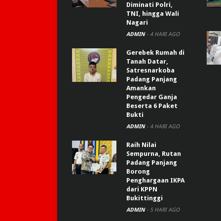
Diminati Polri,
TNI, hingga Wali
Nagari
ADMIN
-
4 HARI AGO
Gerebek Rumah di
Tanah Datar,
Satresnarkoba
Padang Panjang
Amankan
Pengedar Ganja
Beserta 6 Paket
Bukti
ADMIN
-
4 HARI AGO
Raih Nilai
Sempurna, Rutan
Padang Panjang
Borong
Penghargaan IKPA
dari KPPN
Bukittinggi
ADMIN
-
5 HARI AGO