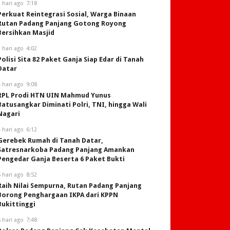
 hari ago
7:18
Perkuat Reintegrasi Sosial, Warga Binaan
Rutan Padang Panjang Gotong Royong
Bersihkan Masjid
 hari ago
4:02
Polisi Sita 82 Paket Ganja Siap Edar di Tanah
Datar
 hari ago
9:08
RPL Prodi HTN UIN Mahmud Yunus
Batusangkar Diminati Polri, TNI, hingga Wali
Nagari
 hari ago
6:12
Gerebek Rumah di Tanah Datar,
Satresnarkoba Padang Panjang Amankan
Pengedar Ganja Beserta 6 Paket Bukti
 hari ago
8:52
Raih Nilai Sempurna, Rutan Padang Panjang
Borong Penghargaan IKPA dari KPPN
Bukittinggi
 hari ago
7:48