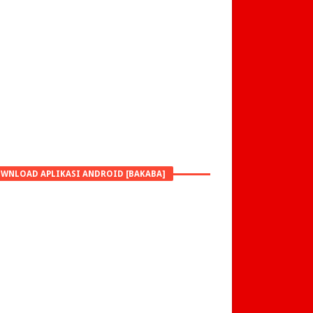
WNLOAD APLIKASI ANDROID [BAKABA]