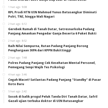
1 hari ago
9:08
RPL Prodi HTN UIN Mahmud Yunus Batusangkar Diminati
Polri, TNI, hingga Wali Nagari
2 hari ago
6:12
Gerebek Rumah di Tanah Datar, Satresnarkoba Padang
Panjang Amankan Pengedar Ganja Beserta 6 Paket Bukti
2 hari ago
8:52
Raih Nilai Sempurna, Rutan Padang Panjang Borong
Penghargaan IKPA dari KPPN Bukittinggi
2 hari ago
7:48
Polres Padang Panjang Cek Kesehatan Mental Personel,
Pemegang Senpi Wajib Tes Psikologi
4 hari ago
3:46
Cegah Macet! Satlantas Padang Panjang “Standby” di Pasar
Koto Baru
5 hari ago
2:42
Sosok di balik progul Peluk Tanda Diri Tanah Datar, Safril
Gazali ujian terbuka doktor di UIN Batusangkar