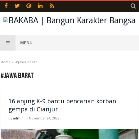
MENU
Home
#jawa barat
#JAWA BARAT
16 anjing K-9 bantu pencarian korban
gempa di Cianjur
By
admin
-
November 24, 2022