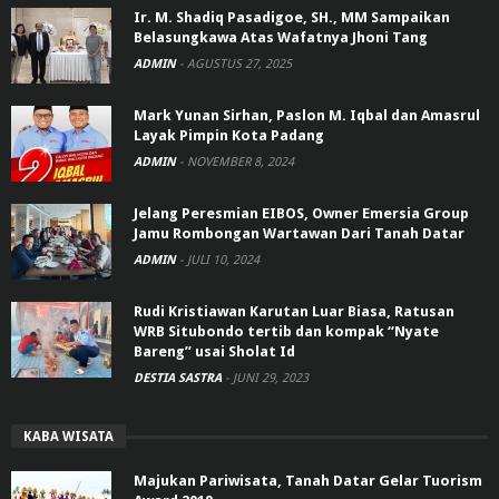
Ir. M. Shadiq Pasadigoe, SH., MM Sampaikan
Belasungkawa Atas Wafatnya Jhoni Tang
ADMIN
-
AGUSTUS 27, 2025
Mark Yunan Sirhan, Paslon M. Iqbal dan Amasrul
Layak Pimpin Kota Padang
ADMIN
-
NOVEMBER 8, 2024
Jelang Peresmian EIBOS, Owner Emersia Group
Jamu Rombongan Wartawan Dari Tanah Datar
ADMIN
-
JULI 10, 2024
Rudi Kristiawan Karutan Luar Biasa, Ratusan
WRB Situbondo tertib dan kompak “Nyate
Bareng” usai Sholat Id
DESTIA SASTRA
-
JUNI 29, 2023
KABA WISATA
Majukan Pariwisata, Tanah Datar Gelar Tuorism