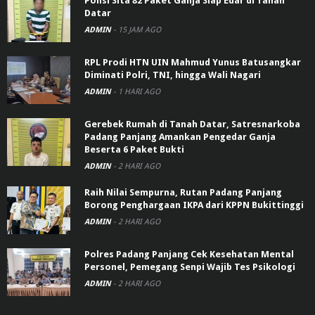
Polisi Sita 82 Paket Ganja Siap Edar di Tanah
Datar
ADMIN
-
15 JAM AGO
RPL Prodi HTN UIN Mahmud Yunus Batusangkar
Diminati Polri, TNI, hingga Wali Nagari
ADMIN
-
1 HARI AGO
Gerebek Rumah di Tanah Datar, Satresnarkoba
Padang Panjang Amankan Pengedar Ganja
Beserta 6 Paket Bukti
ADMIN
-
2 HARI AGO
Raih Nilai Sempurna, Rutan Padang Panjang
Borong Penghargaan IKPA dari KPPN Bukittinggi
ADMIN
-
2 HARI AGO
Polres Padang Panjang Cek Kesehatan Mental
Personel, Pemegang Senpi Wajib Tes Psikologi
ADMIN
-
2 HARI AGO