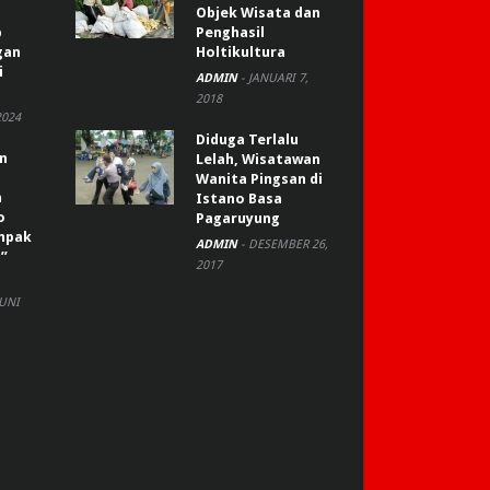
Objek Wisata dan
p
Penghasil
gan
Holtikultura
i
ADMIN
-
JANUARI 7,
2018
2024
Diduga Terlalu
an
Lelah, Wisatawan
Wanita Pingsan di
n
Istano Basa
o
Pagaruyung
ompak
ADMIN
-
DESEMBER 26,
”
2017
JUNI