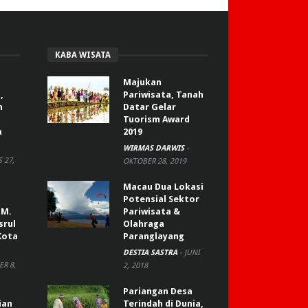
KABA WISATA
Majukan
,
Pariwisata, Tanah
n
Datar Gelar
Tuorism Award
a
2019
WIRMAS DARWIS
-
 27,
OKTOBER 28, 2019
Macau Dua Lokasi
Potensial Sektor
 M.
Pariwisata &
srul
Olahraga
Kota
Paranglayang
DESTIA SASTRA
-
JUNI
R 8,
2, 2018
Pariangan Desa
ian
Terindah di Dunia,