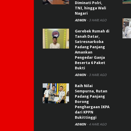
Diminati Polri,
TNI, hingga Wali
Nagari
ADMIN
-
3 HARI AGO
Gerebek Rumah di
Tanah Datar,
Satresnarkoba
Padang Panjang
Amankan
Pengedar Ganja
Beserta 6 Paket
Bukti
ADMIN
-
3 HARI AGO
Raih Nilai
Sempurna, Rutan
Padang Panjang
Borong
Penghargaan IKPA
dari KPPN
Bukittinggi
ADMIN
-
4 HARI AGO