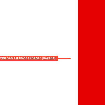
WNLOAD APLIKASI ANDROID [BAKABA]