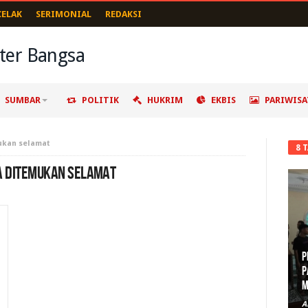
CELAK
SERIMONIAL
REDAKSI
SUMBAR
POLITIK
HUKRIM
EKBIS
PARIWISA
mukan selamat
8 
A DITEMUKAN SELAMAT
P
D
A