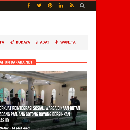
TA
BUDAYA
ADAT
WANITA
TAHUN BAKABA.NET
olisi Sita 82 Paket Ganja Siap Edar di Tanah
atar
DMIN
-
2 HARI AGO