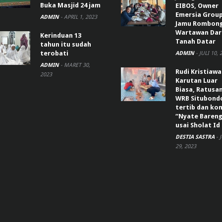
Buka Masjid 24 jam
EIBOS, Owner
Emersia Grou
ADMIN
-
APRIL 1, 2023
Jamu Rombon
Wartawan Dar
Kerinduan 13
Tanah Datar
tahun itu sudah
terobati
ADMIN
-
JULI 10, 
ADMIN
-
MARET 30,
Rudi Kristiaw
2023
Karutan Luar
Biasa, Ratusa
WRB Situbond
tertib dan k
“Nyate Bareng
usai Sholat Id
DESTIA SASTRA
-
29, 2023