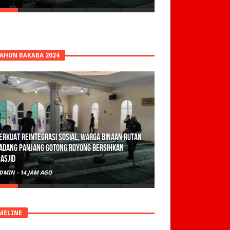
TAHUN BAKABA 2024
olisi Sita 82 Paket Ganja Siap Edar di Tanah
atar
DMIN
-
2 HARI AGO
MELINE