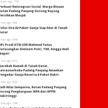
14 jam ago
7:18
Perkuat Reintegrasi Sosial, Warga Binaan
Rutan Padang Panjang Gotong Royong
Bersihkan Masjid
 hari ago
4:02
Polisi Sita 82 Paket Ganja Siap Edar di Tanah
Datar
 hari ago
9:08
RPL Prodi HTN UIN Mahmud Yunus
Batusangkar Diminati Polri, TNI, hingga Wali
Nagari
 hari ago
6:12
Gerebek Rumah di Tanah Datar,
Satresnarkoba Padang Panjang Amankan
Pengedar Ganja Beserta 6 Paket Bukti
 hari ago
8:52
Raih Nilai Sempurna, Rutan Padang Panjang
Borong Penghargaan IKPA dari KPPN
Bukittinggi
 hari ago
7:48