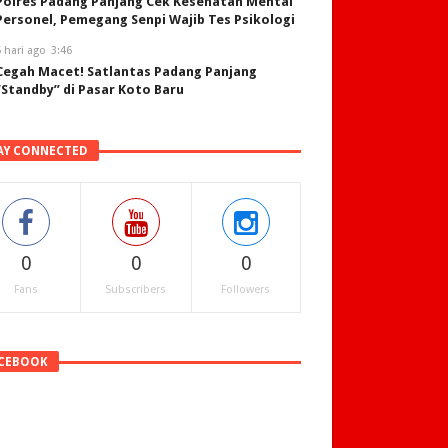
Polres Padang Panjang Cek Kesehatan Mental
Personel, Pemegang Senpi Wajib Tes Psikologi
 hari ago
3:46
Cegah Macet! Satlantas Padang Panjang
“Standby” di Pasar Koto Baru
AY CONNECTED
0
0
0
Fans
Subscribers
Followers
CEBOOK