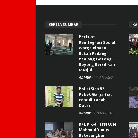
BERITA SUMBAR
KA
Perkuat
Reintegrasi Sosial,
Warga Binaan
Rutan Padang
Panjang Gotong
Royong Bersihkan
Masjid
ADMIN
-
14 JAM AGO
Polisi Sita 82
Paket Ganja Siap
Edar di Tanah
Datar
ADMIN
-
2 HARI AGO
RPL Prodi HTN UIN
Mahmud Yunus
Batusangkar