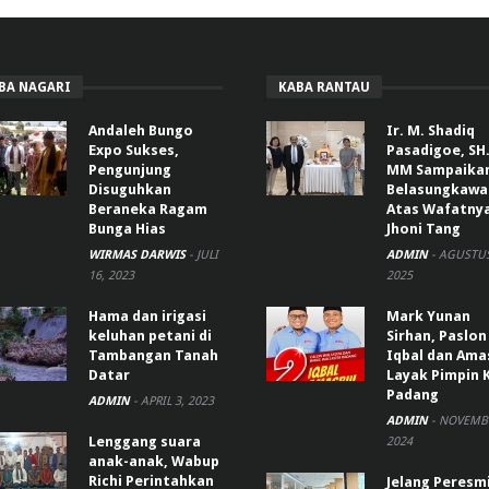
BA NAGARI
KABA RANTAU
Andaleh Bungo
Ir. M. Shadiq
Expo Sukses,
Pasadigoe, SH.
Pengunjung
MM Sampaika
Disuguhkan
Belasungkawa
Beraneka Ragam
Atas Wafatny
Bunga Hias
Jhoni Tang
WIRMAS DARWIS
-
JULI
ADMIN
-
AGUSTUS
16, 2023
2025
Hama dan irigasi
Mark Yunan
keluhan petani di
Sirhan, Paslon
Tambangan Tanah
Iqbal dan Ama
Datar
Layak Pimpin 
Padang
ADMIN
-
APRIL 3, 2023
ADMIN
-
NOVEMBE
Lenggang suara
2024
anak-anak, Wabup
Richi Perintahkan
Jelang Peresm