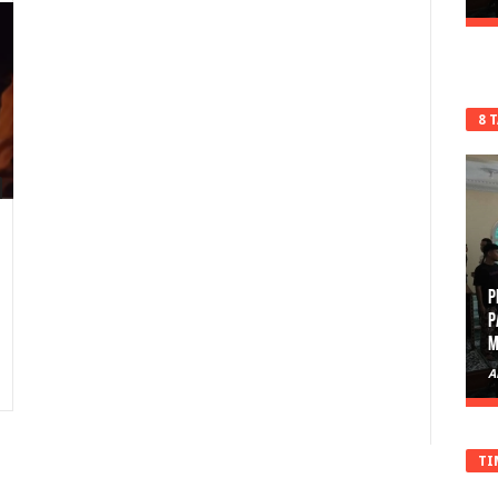
8 
P
D
A
TI