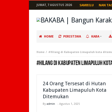
JUMAT, 7 AGUSTUS 2026
SAMBILU
NAN TA
HOME
PERISTIWA
KABA
Home
#Hilang di Kabupaten Limapuluh kota dite
#HILANG DI KABUPATEN LIMAPULUH KOT
24 Orang Tersesat di Hutan
Kabupaten Limapuluh Kota
Ditemukan
By
admin
-
Agustus 1, 2025