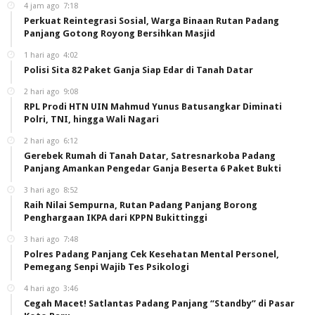
4 jam ago
7:18
Perkuat Reintegrasi Sosial, Warga Binaan Rutan Padang
Panjang Gotong Royong Bersihkan Masjid
1 hari ago
4:02
Polisi Sita 82 Paket Ganja Siap Edar di Tanah Datar
2 hari ago
9:08
RPL Prodi HTN UIN Mahmud Yunus Batusangkar Diminati
Polri, TNI, hingga Wali Nagari
2 hari ago
6:12
Gerebek Rumah di Tanah Datar, Satresnarkoba Padang
Panjang Amankan Pengedar Ganja Beserta 6 Paket Bukti
3 hari ago
8:52
Raih Nilai Sempurna, Rutan Padang Panjang Borong
Penghargaan IKPA dari KPPN Bukittinggi
3 hari ago
7:48
Polres Padang Panjang Cek Kesehatan Mental Personel,
Pemegang Senpi Wajib Tes Psikologi
4 hari ago
3:46
Cegah Macet! Satlantas Padang Panjang “Standby” di Pasar