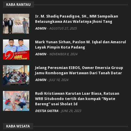
KABA RANTAU
Ir. M. Shadiq Pasadigoe, SH., MM Sampaikan
Belasungkawa Atas Wafatnya Jhoni Tang
ADMIN
-
AGUSTUS 27, 2025
Mark Yunan Sirhan, Paslon M. Iqbal dan Amasrul
Layak Pimpin Kota Padang
ADMIN
-
NOVEMBER 8, 2024
Jelang Peresmian EIBOS, Owner Emersia Group
Jamu Rombongan Wartawan Dari Tanah Datar
ADMIN
-
JULI 10, 2024
Rudi Kristiawan Karutan Luar Biasa, Ratusan
WRB Situbondo tertib dan kompak “Nyate
Bareng” usai Sholat Id
DESTIA SASTRA
-
JUNI 29, 2023
KABA WISATA