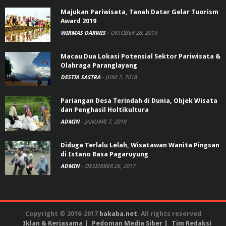
Majukan Pariwisata, Tanah Datar Gelar Tuorism
Award 2019
WIRMAS DARWIS
-
OKTOBER 28, 2019
Macau Dua Lokasi Potensial Sektor Pariwisata &
Olahraga Paranglayang
DESTIA SASTRA
-
JUNI 2, 2018
Pariangan Desa Terindah di Dunia, Objek Wisata
dan Penghasil Holtikultura
ADMIN
-
JANUARI 7, 2018
Diduga Terlalu Lelah, Wisatawan Wanita Pingsan
di Istano Basa Pagaruyung
ADMIN
-
DESEMBER 26, 2017
Copyright © 2016-2017
bakaba.net
. All rights reserved
Iklan & Kerjasama
Pedoman Media Siber
Tim Redaksi