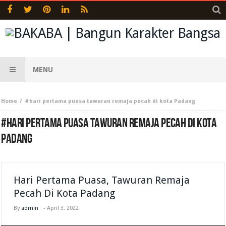
MENU
Home
#hari pertama puasa tawuran remaja pecah di kota Padang
#HARI PERTAMA PUASA TAWURAN REMAJA PECAH DI KOTA
PADANG
Hari Pertama Puasa, Tawuran Remaja
Pecah Di Kota Padang
By
admin
-
April 3, 2022