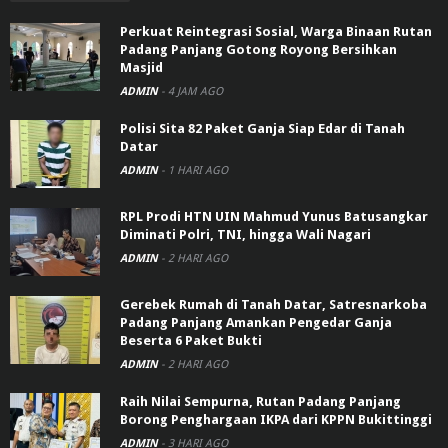
Perkuat Reintegrasi Sosial, Warga Binaan Rutan
Padang Panjang Gotong Royong Bersihkan
Masjid
ADMIN
-
4 JAM AGO
Polisi Sita 82 Paket Ganja Siap Edar di Tanah
Datar
ADMIN
-
1 HARI AGO
RPL Prodi HTN UIN Mahmud Yunus Batusangkar
Diminati Polri, TNI, hingga Wali Nagari
ADMIN
-
2 HARI AGO
Gerebek Rumah di Tanah Datar, Satresnarkoba
Padang Panjang Amankan Pengedar Ganja
Beserta 6 Paket Bukti
ADMIN
-
2 HARI AGO
Raih Nilai Sempurna, Rutan Padang Panjang
Borong Penghargaan IKPA dari KPPN Bukittinggi
ADMIN
-
3 HARI AGO