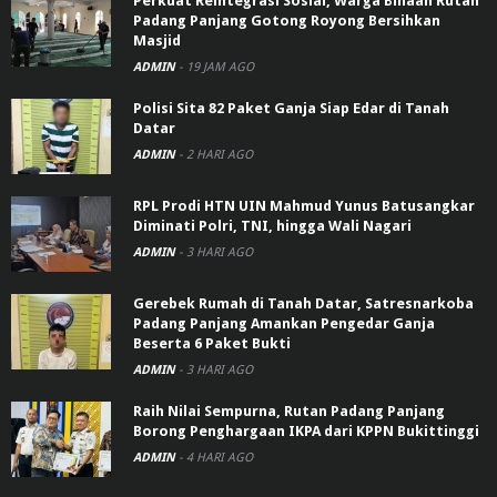
Perkuat Reintegrasi Sosial, Warga Binaan Rutan
Padang Panjang Gotong Royong Bersihkan
Masjid
ADMIN
-
19 JAM AGO
Polisi Sita 82 Paket Ganja Siap Edar di Tanah
Datar
ADMIN
-
2 HARI AGO
RPL Prodi HTN UIN Mahmud Yunus Batusangkar
Diminati Polri, TNI, hingga Wali Nagari
ADMIN
-
3 HARI AGO
Gerebek Rumah di Tanah Datar, Satresnarkoba
Padang Panjang Amankan Pengedar Ganja
Beserta 6 Paket Bukti
ADMIN
-
3 HARI AGO
Raih Nilai Sempurna, Rutan Padang Panjang
Borong Penghargaan IKPA dari KPPN Bukittinggi
ADMIN
-
4 HARI AGO