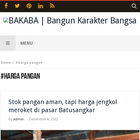
MENU
Home
#harga pangan
#HARGA PANGAN
Stok pangan aman, tapi harga jengkol
meroket di pasar Batusangkar
By
admin
-
Desember 8, 2022