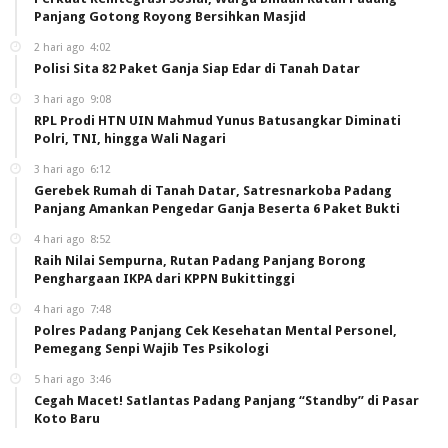
Panjang Gotong Royong Bersihkan Masjid
2 hari ago
4:02
Polisi Sita 82 Paket Ganja Siap Edar di Tanah Datar
3 hari ago
9:08
RPL Prodi HTN UIN Mahmud Yunus Batusangkar Diminati
Polri, TNI, hingga Wali Nagari
3 hari ago
6:12
Gerebek Rumah di Tanah Datar, Satresnarkoba Padang
Panjang Amankan Pengedar Ganja Beserta 6 Paket Bukti
4 hari ago
8:52
Raih Nilai Sempurna, Rutan Padang Panjang Borong
Penghargaan IKPA dari KPPN Bukittinggi
4 hari ago
7:48
Polres Padang Panjang Cek Kesehatan Mental Personel,
Pemegang Senpi Wajib Tes Psikologi
5 hari ago
3:46
Cegah Macet! Satlantas Padang Panjang “Standby” di Pasar
Koto Baru