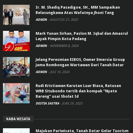
Ir. M. Shadiq Pasadigoe, SH., MM Sampaikan
Belasungkawa Atas Wafatnya Jhoni Tang
ADMIN
-
AGUSTUS 27, 2025
Mark Yunan Sirhan, Paslon M. Iqbal dan Amasrul
Layak Pimpin Kota Padang
ADMIN
-
NOVEMBER 8, 2024
Jelang Peresmian EIBOS, Owner Emersia Group
Jamu Rombongan Wartawan Dari Tanah Datar
ADMIN
-
JULI 10, 2024
Rudi Kristiawan Karutan Luar Biasa, Ratusan
WRB Situbondo tertib dan kompak “Nyate
Bareng” usai Sholat Id
DESTIA SASTRA
-
JUNI 29, 2023
KABA WISATA
Majukan Pariwisata, Tanah Datar Gelar Tuorism