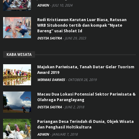
ADMIN
-
JULI 10, 2024
Rudi Kristiawan Karutan Luar Biasa, Ratusan
WRB Situbondo tertib dan kompak “Nyate
Bareng” usai Sholat Id
DESTIA SASTRA
-
JUNI 29, 2023
KABA WISATA
Majukan Pariwisata, Tanah Datar Gelar Tuorism
Award 2019
WIRMAS DARWIS
-
OKTOBER 28, 2019
Macau Dua Lokasi Potensial Sektor Pariwisata &
Olahraga Paranglayang
DESTIA SASTRA
-
JUNI 2, 2018
Pariangan Desa Terindah di Dunia, Objek Wisata
dan Penghasil Holtikultura
ADMIN
-
JANUARI 7, 2018