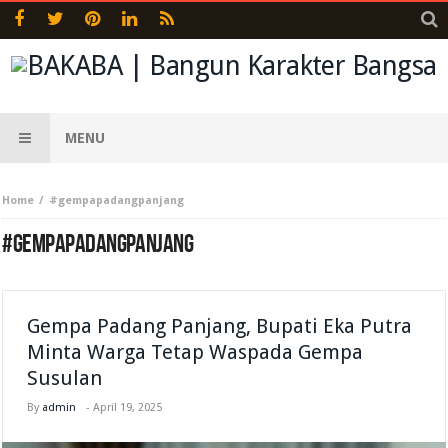
MENU
Home
#gempapadangpanjang
#GEMPAPADANGPANJANG
Gempa Padang Panjang, Bupati Eka Putra
Minta Warga Tetap Waspada Gempa
Susulan
By
admin
-
April 19, 2025