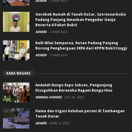
ADMIN
-
2 HARI AGO
Gerebek Rumah di Tanah Datar, Satresnarkoba
Padang Panjang Amankan Pengedar Ganja
Beserta 6 Paket Bukti
ADMIN
-
2 HARI AGO
Raih Nilai Sempurna, Rutan Padang Panjang
Borong Penghargaan IKPA dari KPPN Bukittinggi
ADMIN
-
3 HARI AGO
KABA NAGARI
Andaleh Bungo Expo Sukses, Pengunjung
Disuguhkan Beraneka Ragam Bunga Hias
WIRMAS DARWIS
-
JULI 16, 2023
Hama dan irigasi keluhan petani di Tambangan
Tanah Datar
ADMIN
-
APRIL 3, 2023