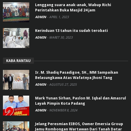
Lenggang suara anak-anak, Wabup Richi
Perintahkan Buka Masjid 24 jam
ADMIN
-
APRIL 1, 2023
Kerinduan 13 tahun itu sudah terobati
ADMIN
-
MARET 30, 2023
KABA RANTAU
Ir. M. Shadiq Pasadigoe, SH., MM Sampaikan
Belasungkawa Atas Wafatnya Jhoni Tang
ADMIN
-
AGUSTUS 27, 2025
Mark Yunan Sirhan, Paslon M. Iqbal dan Amasrul
Layak Pimpin Kota Padang
ADMIN
-
NOVEMBER 8, 2024
Jelang Peresmian EIBOS, Owner Emersia Group
Jamu Rombongan Wartawan Dari Tanah Datar