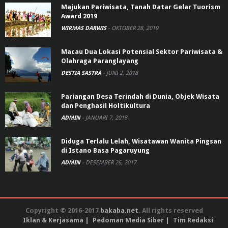
Majukan Pariwisata, Tanah Datar Gelar Tuorism
Award 2019
WIRMAS DARWIS
-
OKTOBER 28, 2019
Macau Dua Lokasi Potensial Sektor Pariwisata &
Olahraga Paranglayang
DESTIA SASTRA
-
JUNI 2, 2018
Pariangan Desa Terindah di Dunia, Objek Wisata
dan Penghasil Holtikultura
ADMIN
-
JANUARI 7, 2018
Diduga Terlalu Lelah, Wisatawan Wanita Pingsan
di Istano Basa Pagaruyung
ADMIN
-
DESEMBER 26, 2017
Copyright © 2016-2017
bakaba.net
. All rights reserved
Iklan & Kerjasama
Pedoman Media Siber
Tim Redaksi