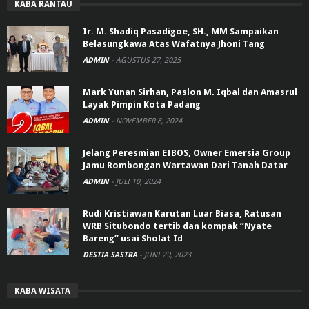
KABA RANTAU
Ir. M. Shadiq Pasadigoe, SH., MM Sampaikan
Belasungkawa Atas Wafatnya Jhoni Tang
ADMIN
-
AGUSTUS 27, 2025
Mark Yunan Sirhan, Paslon M. Iqbal dan Amasrul
Layak Pimpin Kota Padang
ADMIN
-
NOVEMBER 8, 2024
Jelang Peresmian EIBOS, Owner Emersia Group
Jamu Rombongan Wartawan Dari Tanah Datar
ADMIN
-
JULI 10, 2024
Rudi Kristiawan Karutan Luar Biasa, Ratusan
WRB Situbondo tertib dan kompak “Nyate
Bareng” usai Sholat Id
DESTIA SASTRA
-
JUNI 29, 2023
KABA WISATA