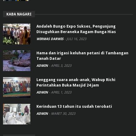
KABA NAGARI
Andaleh Bungo Expo Sukses, Pengunjung
Disuguhkan Beraneka Ragam Bunga Hias
WIRMAS DARWIS
-
JULI 16, 2023
Hama dan irigasi keluhan petani di Tambangan
Tanah Datar
ADMIN
-
APRIL 3, 2023
Lenggang suara anak-anak, Wabup Richi
Perintahkan Buka Masjid 24 jam
ADMIN
-
APRIL 1, 2023
Kerinduan 13 tahun itu sudah terobati
ADMIN
-
MARET 30, 2023