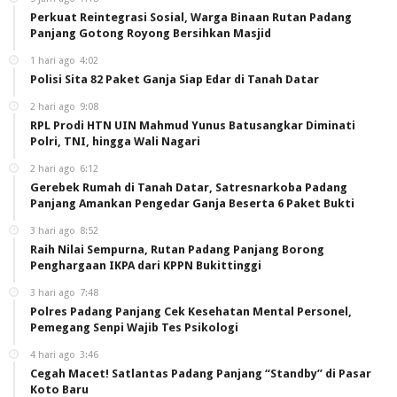
Perkuat Reintegrasi Sosial, Warga Binaan Rutan Padang
Panjang Gotong Royong Bersihkan Masjid
1 hari ago
4:02
Polisi Sita 82 Paket Ganja Siap Edar di Tanah Datar
2 hari ago
9:08
RPL Prodi HTN UIN Mahmud Yunus Batusangkar Diminati
Polri, TNI, hingga Wali Nagari
2 hari ago
6:12
Gerebek Rumah di Tanah Datar, Satresnarkoba Padang
Panjang Amankan Pengedar Ganja Beserta 6 Paket Bukti
3 hari ago
8:52
Raih Nilai Sempurna, Rutan Padang Panjang Borong
Penghargaan IKPA dari KPPN Bukittinggi
3 hari ago
7:48
Polres Padang Panjang Cek Kesehatan Mental Personel,
Pemegang Senpi Wajib Tes Psikologi
4 hari ago
3:46
Cegah Macet! Satlantas Padang Panjang “Standby” di Pasar
Koto Baru