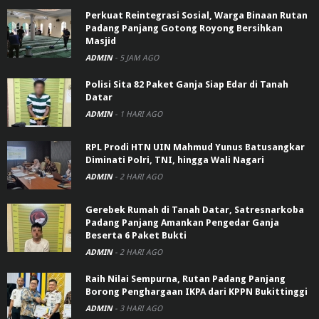
Perkuat Reintegrasi Sosial, Warga Binaan Rutan
Padang Panjang Gotong Royong Bersihkan
Masjid
ADMIN
-
5 JAM AGO
Polisi Sita 82 Paket Ganja Siap Edar di Tanah
Datar
ADMIN
-
1 HARI AGO
RPL Prodi HTN UIN Mahmud Yunus Batusangkar
Diminati Polri, TNI, hingga Wali Nagari
ADMIN
-
2 HARI AGO
Gerebek Rumah di Tanah Datar, Satresnarkoba
Padang Panjang Amankan Pengedar Ganja
Beserta 6 Paket Bukti
ADMIN
-
2 HARI AGO
Raih Nilai Sempurna, Rutan Padang Panjang
Borong Penghargaan IKPA dari KPPN Bukittinggi
ADMIN
-
3 HARI AGO