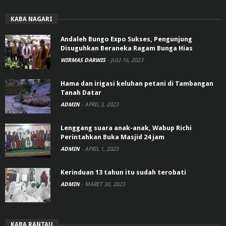
KABA NAGARI
Andaleh Bungo Expo Sukses, Pengunjung
Disuguhkan Beraneka Ragam Bunga Hias
WIRMAS DARWIS
-
JULI 16, 2023
Hama dan irigasi keluhan petani di Tambangan
Tanah Datar
ADMIN
-
APRIL 3, 2023
Lenggang suara anak-anak, Wabup Richi
Perintahkan Buka Masjid 24 jam
ADMIN
-
APRIL 1, 2023
Kerinduan 13 tahun itu sudah terobati
ADMIN
-
MARET 30, 2023
KABA RANTAU