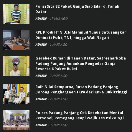
Polisi Sita 82 Paket Ganja Siap Edar di Tanah
Datar
ADMIN
-
17 JAM AGO
RPL Prodi HTN UIN Mahmud Yunus Batusangkar
Diminati Polri, TNI, hingga Wali Nagari
ADMIN
-
1 HARI AGO
Gerebek Rumah di Tanah Datar, Satresnarkoba
Padang Panjang Amankan Pengedar Ganja
Beserta 6 Paket Bukti
ADMIN
-
2 HARI AGO
Raih Nilai Sempurna, Rutan Padang Panjang
Borong Penghargaan IKPA dari KPPN Bukittinggi
ADMIN
-
2 HARI AGO
Polres Padang Panjang Cek Kesehatan Mental
Personel, Pemegang Senpi Wajib Tes Psikologi
ADMIN
-
3 HARI AGO