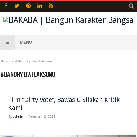
MENU
Home
#Dandhy Dwi Laksono
#DANDHY DWI LAKSONO
Film “Dirty Vote”, Bawaslu Silakan Kritik
Kami
By
admin
-
Februari 12, 2024