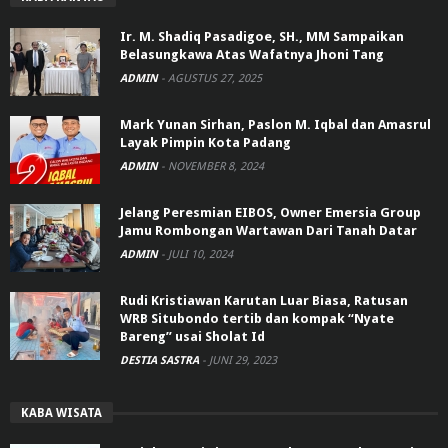
Ir. M. Shadiq Pasadigoe, SH., MM Sampaikan
Belasungkawa Atas Wafatnya Jhoni Tang
ADMIN
-
AGUSTUS 27, 2025
Mark Yunan Sirhan, Paslon M. Iqbal dan Amasrul
Layak Pimpin Kota Padang
ADMIN
-
NOVEMBER 8, 2024
Jelang Peresmian EIBOS, Owner Emersia Group
Jamu Rombongan Wartawan Dari Tanah Datar
ADMIN
-
JULI 10, 2024
Rudi Kristiawan Karutan Luar Biasa, Ratusan
WRB Situbondo tertib dan kompak “Nyate
Bareng” usai Sholat Id
DESTIA SASTRA
-
JUNI 29, 2023
KABA WISATA