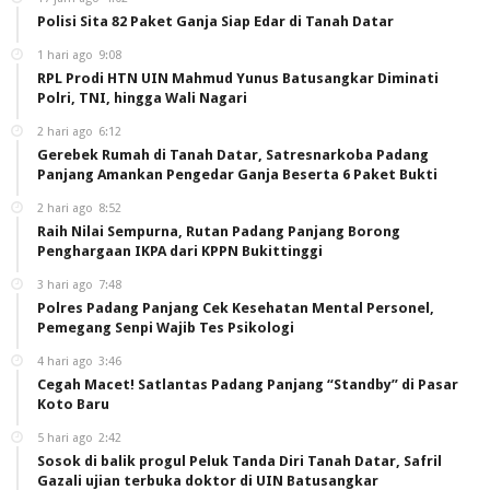
Polisi Sita 82 Paket Ganja Siap Edar di Tanah Datar
1 hari ago
9:08
RPL Prodi HTN UIN Mahmud Yunus Batusangkar Diminati
Polri, TNI, hingga Wali Nagari
2 hari ago
6:12
Gerebek Rumah di Tanah Datar, Satresnarkoba Padang
Panjang Amankan Pengedar Ganja Beserta 6 Paket Bukti
2 hari ago
8:52
Raih Nilai Sempurna, Rutan Padang Panjang Borong
Penghargaan IKPA dari KPPN Bukittinggi
3 hari ago
7:48
Polres Padang Panjang Cek Kesehatan Mental Personel,
Pemegang Senpi Wajib Tes Psikologi
4 hari ago
3:46
Cegah Macet! Satlantas Padang Panjang “Standby” di Pasar
Koto Baru
5 hari ago
2:42
Sosok di balik progul Peluk Tanda Diri Tanah Datar, Safril
Gazali ujian terbuka doktor di UIN Batusangkar