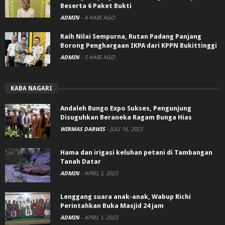
Beserta 6 Paket Bukti
ADMIN
-
4 HARI AGO
Raih Nilai Sempurna, Rutan Padang Panjang
Borong Penghargaan IKPA dari KPPN Bukittinggi
ADMIN
-
5 HARI AGO
KABA NAGARI
Andaleh Bungo Expo Sukses, Pengunjung
Disuguhkan Beraneka Ragam Bunga Hias
WIRMAS DARWIS
-
JULI 16, 2023
Hama dan irigasi keluhan petani di Tambangan
Tanah Datar
ADMIN
-
APRIL 3, 2023
Lenggang suara anak-anak, Wabup Richi
Perintahkan Buka Masjid 24 jam
ADMIN
-
APRIL 1, 2023