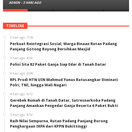
ADMIN
-
3 HARI AGO
TIMELINE
2 hari ago
7:18
Perkuat Reintegrasi Sosial, Warga Binaan Rutan Padang
Panjang Gotong Royong Bersihkan Masjid
3 hari ago
4:02
Polisi Sita 82 Paket Ganja Siap Edar di Tanah Datar
4 hari ago
9:08
RPL Prodi HTN UIN Mahmud Yunus Batusangkar Diminati
Polri, TNI, hingga Wali Nagari
4 hari ago
6:12
Gerebek Rumah di Tanah Datar, Satresnarkoba Padang
Panjang Amankan Pengedar Ganja Beserta 6 Paket Bukti
5 hari ago
8:52
Raih Nilai Sempurna, Rutan Padang Panjang Borong
Penghargaan IKPA dari KPPN Bukittinggi