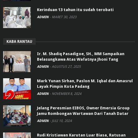
Kerinduan 13 tahun itu sudah terobati
ADMIN
-
MARET 30, 2023
KABA RANTAU
Ir. M. Shadiq Pasadigoe, SH., MM Sampaikan
Belasungkawa Atas Wafatnya Jhoni Tang
ADMIN
-
AGUSTUS 27, 2025
Mark Yunan Sirhan, Paslon M. Iqbal dan Amasrul
Layak Pimpin Kota Padang
ADMIN
-
NOVEMBER 8, 2024
Jelang Peresmian EIBOS, Owner Emersia Group
Jamu Rombongan Wartawan Dari Tanah Datar
ADMIN
-
JULI 10, 2024
Rudi Kristiawan Karutan Luar Biasa, Ratusan