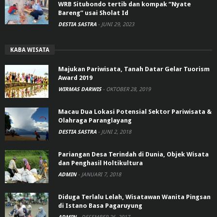
WRB Situbondo tertib dan kompak “Nyate
Bareng” usai Sholat Id
DESTIA SASTRA
-
JUNI 29, 2023
KABA WISATA
Majukan Pariwisata, Tanah Datar Gelar Tuorism
Award 2019
WIRMAS DARWIS
-
OKTOBER 28, 2019
Macau Dua Lokasi Potensial Sektor Pariwisata &
Olahraga Paranglayang
DESTIA SASTRA
-
JUNI 2, 2018
Pariangan Desa Terindah di Dunia, Objek Wisata
dan Penghasil Holtikultura
ADMIN
-
JANUARI 7, 2018
Diduga Terlalu Lelah, Wisatawan Wanita Pingsan
di Istano Basa Pagaruyung