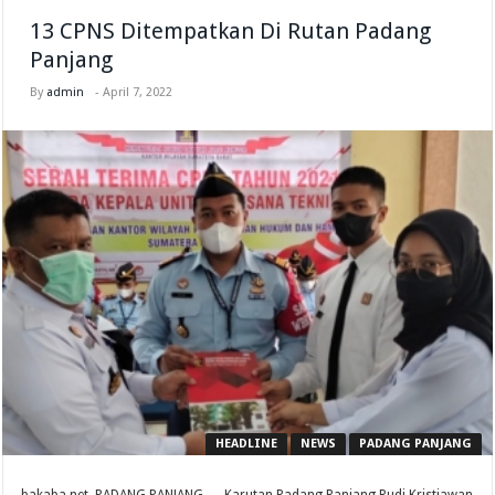
13 CPNS Ditempatkan Di Rutan Padang
Panjang
By
admin
-
April 7, 2022
HEADLINE
NEWS
PADANG PANJANG
bakaba.net, PADANG PANJANG — Karutan Padang Panjang Rudi Kristiawan