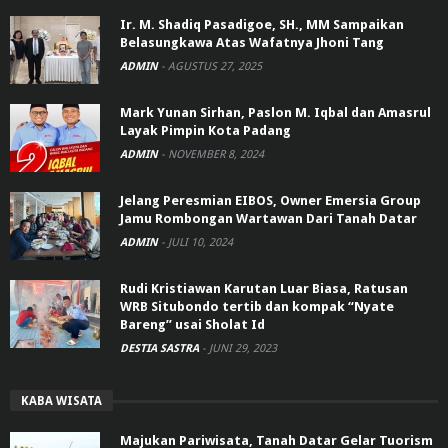
Ir. M. Shadiq Pasadigoe, SH., MM Sampaikan
Belasungkawa Atas Wafatnya Jhoni Tang
ADMIN
-
AGUSTUS 27, 2025
Mark Yunan Sirhan, Paslon M. Iqbal dan Amasrul
Layak Pimpin Kota Padang
ADMIN
-
NOVEMBER 8, 2024
Jelang Peresmian EIBOS, Owner Emersia Group
Jamu Rombongan Wartawan Dari Tanah Datar
ADMIN
-
JULI 10, 2024
Rudi Kristiawan Karutan Luar Biasa, Ratusan
WRB Situbondo tertib dan kompak “Nyate
Bareng” usai Sholat Id
DESTIA SASTRA
-
JUNI 29, 2023
KABA WISATA
Majukan Pariwisata, Tanah Datar Gelar Tuorism