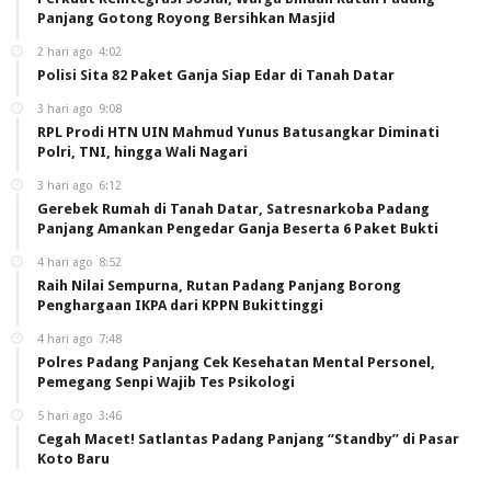
Panjang Gotong Royong Bersihkan Masjid
2 hari ago
4:02
Polisi Sita 82 Paket Ganja Siap Edar di Tanah Datar
3 hari ago
9:08
RPL Prodi HTN UIN Mahmud Yunus Batusangkar Diminati
Polri, TNI, hingga Wali Nagari
3 hari ago
6:12
Gerebek Rumah di Tanah Datar, Satresnarkoba Padang
Panjang Amankan Pengedar Ganja Beserta 6 Paket Bukti
4 hari ago
8:52
Raih Nilai Sempurna, Rutan Padang Panjang Borong
Penghargaan IKPA dari KPPN Bukittinggi
4 hari ago
7:48
Polres Padang Panjang Cek Kesehatan Mental Personel,
Pemegang Senpi Wajib Tes Psikologi
5 hari ago
3:46
Cegah Macet! Satlantas Padang Panjang “Standby” di Pasar
Koto Baru