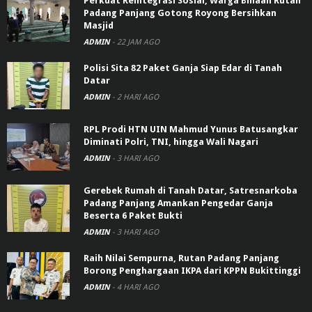
Perkuat Reintegrasi Sosial, Warga Binaan Rutan
Padang Panjang Gotong Royong Bersihkan
Masjid
ADMIN
-
22 JAM AGO
Polisi Sita 82 Paket Ganja Siap Edar di Tanah
Datar
ADMIN
-
2 HARI AGO
RPL Prodi HTN UIN Mahmud Yunus Batusangkar
Diminati Polri, TNI, hingga Wali Nagari
ADMIN
-
3 HARI AGO
Gerebek Rumah di Tanah Datar, Satresnarkoba
Padang Panjang Amankan Pengedar Ganja
Beserta 6 Paket Bukti
ADMIN
-
3 HARI AGO
Raih Nilai Sempurna, Rutan Padang Panjang
Borong Penghargaan IKPA dari KPPN Bukittinggi
ADMIN
-
4 HARI AGO