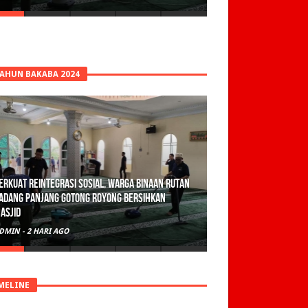
TAHUN BAKABA 2024
olisi Sita 82 Paket Ganja Siap Edar di Tanah
atar
DMIN
-
3 HARI AGO
MELINE