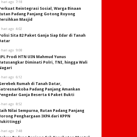
 hari ago
7:18
Perkuat Reintegrasi Sosial, Warga Binaan
Rutan Padang Panjang Gotong Royong
Bersihkan Masjid
 hari ago
4:02
Polisi Sita 82 Paket Ganja Siap Edar di Tanah
Datar
 hari ago
9:08
RPL Prodi HTN UIN Mahmud Yunus
Batusangkar Diminati Polri, TNI, hingga Wali
Nagari
 hari ago
6:12
Gerebek Rumah di Tanah Datar,
Satresnarkoba Padang Panjang Amankan
Pengedar Ganja Beserta 6 Paket Bukti
 hari ago
8:52
Raih Nilai Sempurna, Rutan Padang Panjang
Borong Penghargaan IKPA dari KPPN
Bukittinggi
 hari ago
7:48