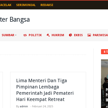
TACELAK
SERIMONIAL
REDAKSI
SUMBAR
POLITIK
HUKRIM
EKBIS
PARIWISA
8 
Lima Menteri Dan Tiga
Pimpinan Lembaga
Pemerintah Jadi Pemateri
P
Hari Keempat Retreat
D
By
admin
-
Februari 24, 2025
A