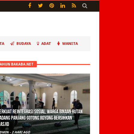
TA
BUDAYA
ADAT
WANITA
TAHUN BAKABA.NET
olisi Sita 82 Paket Ganja Siap Edar di Tanah
atar
DMIN
-
3 HARI AGO