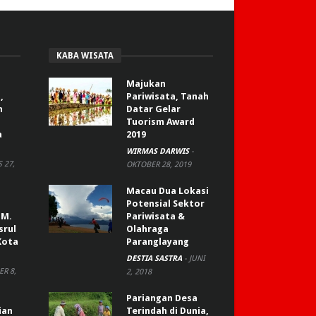
KABA WISATA
Majukan
,
Pariwisata, Tanah
n
Datar Gelar
Tuorism Award
a
2019
WIRMAS DARWIS
-
 27,
OKTOBER 28, 2019
Macau Dua Lokasi
Potensial Sektor
 M.
Pariwisata &
srul
Olahraga
Kota
Paranglayang
DESTIA SASTRA
-
JUNI
R 8,
2, 2018
Pariangan Desa
ian
Terindah di Dunia,