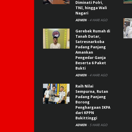
Diminati Polri,
TNI, hingga Wali
Nagari
ADMIN
-
4 HARI AGO
Gerebek Rumah di
Tanah Datar,
Satresnarkoba
Padang Panjang
Amankan
Pengedar Ganja
Beserta 6 Paket
Bukti
ADMIN
-
4 HARI AGO
Raih Nilai
Sempurna, Rutan
Padang Panjang
Borong
Penghargaan IKPA
dari KPPN
Bukittinggi
ADMIN
-
5 HARI AGO