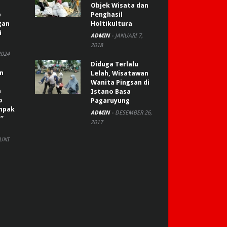
Objek Wisata dan
p
Penghasil
gan
Holtikultura
i
ADMIN
-
JANUARI 7,
2018
2024
Diduga Terlalu
an
Lelah, Wisatawan
Wanita Pingsan di
n
Istano Basa
o
Pagaruyung
ompak
ADMIN
-
DESEMBER 26,
”
2017
JUNI