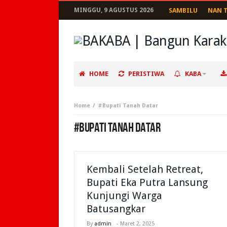
MINGGU, 9 AGUSTUS 2026
SAMBILU
NAN 
HOME
PERISTIWA
KABA
Home
#Bupati Tanah Datar
#BUPATI TANAH DATAR
Kembali Setelah Retreat,
Bupati Eka Putra Lansung
Kunjungi Warga
Batusangkar
By
admin
-
Maret 2, 2025