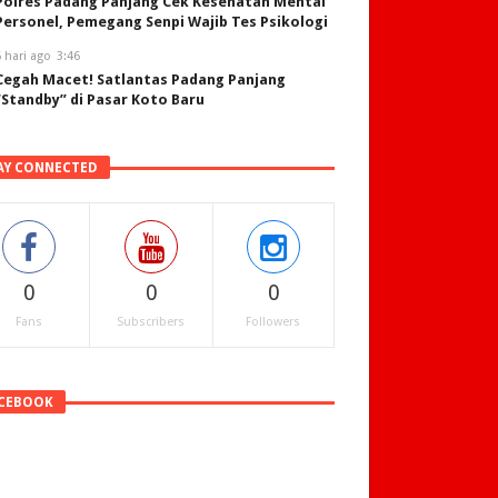
Polres Padang Panjang Cek Kesehatan Mental
Personel, Pemegang Senpi Wajib Tes Psikologi
 hari ago
3:46
Cegah Macet! Satlantas Padang Panjang
“Standby” di Pasar Koto Baru
AY CONNECTED
0
0
0
Fans
Subscribers
Followers
CEBOOK