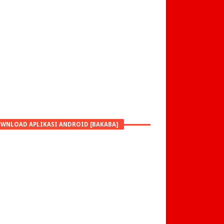
WNLOAD APLIKASI ANDROID [BAKABA]