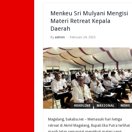
Menkeu Sri Mulyani Mengisi
Materi Retreat Kepala
Daerah
By
admin
-
Februari 24, 2025
HEADLINE
NASIONAL
NEWS
Magelang, bakaba.net – Memasuki hari ketiga
retreat di Akmil Magelang, Bupati Eka Putra terlihat
masih tetap semangat mengikuti materi yang