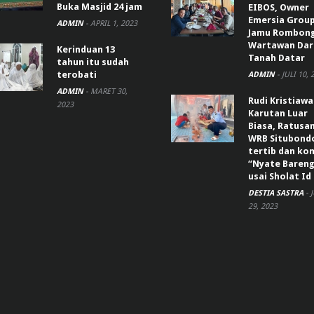
Buka Masjid 24 jam
EIBOS, Owner
Emersia Grou
ADMIN
-
APRIL 1, 2023
Jamu Rombon
Wartawan Dar
Kerinduan 13
Tanah Datar
tahun itu sudah
terobati
ADMIN
-
JULI 10, 
ADMIN
-
MARET 30,
Rudi Kristiaw
2023
Karutan Luar
Biasa, Ratusa
WRB Situbond
tertib dan k
“Nyate Bareng
usai Sholat Id
DESTIA SASTRA
-
29, 2023