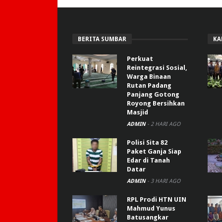
BERITA SUMBAR
KA
Perkuat
Reintegrasi Sosial,
Warga Binaan
Rutan Padang
Panjang Gotong
Royong Bersihkan
Masjid
ADMIN
-
2 HARI AGO
Polisi Sita 82
Paket Ganja Siap
Edar di Tanah
Datar
ADMIN
-
3 HARI AGO
RPL Prodi HTN UIN
Mahmud Yunus
Batusangkar