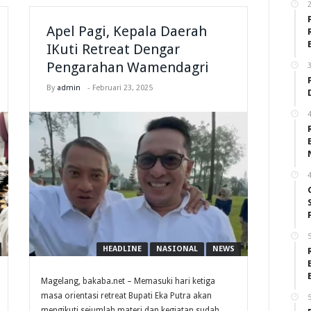
2
Apel Pagi, Kepala Daerah
IKuti Retreat Dengar
Pengarahan Wamendagri
3
By
admin
-
Februari 23, 2025
4
4
5
HEADLINE
NASIONAL
NEWS
Magelang, bakaba.net – Memasuki hari ketiga
masa orientasi retreat Bupati Eka Putra akan
5
mengikuti sejumlah materi dan kegiatan sudah