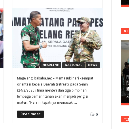
8 
HEADLINE
NASIONAL
NEWS
Magelang, bakaba.net – Memasuki hari keempat
P
orientasi Kepala Daerah (retreat), pada Senin
D
(24/2/2025), lima menteri dan tiga pimpinan
lembaga pemerintahan akan menjadi pengisi
A
materi. “Hari ini tepatnya memasuki ...
Read more
0
TI