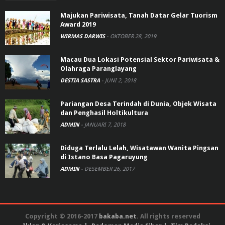
Majukan Pariwisata, Tanah Datar Gelar Tuorism
Award 2019
WIRMAS DARWIS
-
OKTOBER 28, 2019
Macau Dua Lokasi Potensial Sektor Pariwisata &
Olahraga Paranglayang
DESTIA SASTRA
-
JUNI 2, 2018
Pariangan Desa Terindah di Dunia, Objek Wisata
dan Penghasil Holtikultura
ADMIN
-
JANUARI 7, 2018
Diduga Terlalu Lelah, Wisatawan Wanita Pingsan
di Istano Basa Pagaruyung
ADMIN
-
DESEMBER 26, 2017
Copyright © 2016-2017
bakaba.net
. All rights reserved