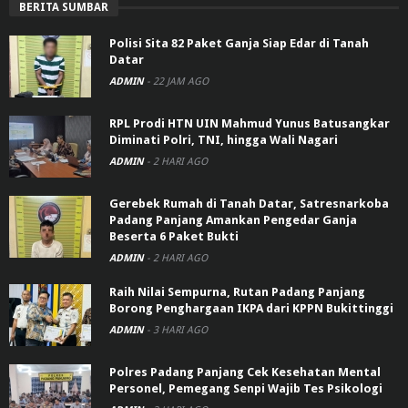
BERITA SUMBAR
Polisi Sita 82 Paket Ganja Siap Edar di Tanah
Datar
ADMIN
-
22 JAM AGO
RPL Prodi HTN UIN Mahmud Yunus Batusangkar
Diminati Polri, TNI, hingga Wali Nagari
ADMIN
-
2 HARI AGO
Gerebek Rumah di Tanah Datar, Satresnarkoba
Padang Panjang Amankan Pengedar Ganja
Beserta 6 Paket Bukti
ADMIN
-
2 HARI AGO
Raih Nilai Sempurna, Rutan Padang Panjang
Borong Penghargaan IKPA dari KPPN Bukittinggi
ADMIN
-
3 HARI AGO
Polres Padang Panjang Cek Kesehatan Mental
Personel, Pemegang Senpi Wajib Tes Psikologi