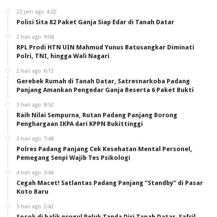
22 jam ago
4:02
Polisi Sita 82 Paket Ganja Siap Edar di Tanah Datar
2 hari ago
9:08
RPL Prodi HTN UIN Mahmud Yunus Batusangkar Diminati
Polri, TNI, hingga Wali Nagari
2 hari ago
6:12
Gerebek Rumah di Tanah Datar, Satresnarkoba Padang
Panjang Amankan Pengedar Ganja Beserta 6 Paket Bukti
3 hari ago
8:52
Raih Nilai Sempurna, Rutan Padang Panjang Borong
Penghargaan IKPA dari KPPN Bukittinggi
3 hari ago
7:48
Polres Padang Panjang Cek Kesehatan Mental Personel,
Pemegang Senpi Wajib Tes Psikologi
4 hari ago
3:46
Cegah Macet! Satlantas Padang Panjang “Standby” di Pasar
Koto Baru
5 hari ago
2:42
Sosok di balik progul Peluk Tanda Diri Tanah Datar, Safril