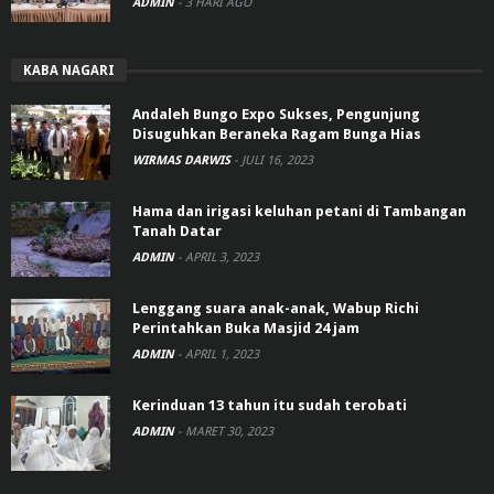
ADMIN
-
3 HARI AGO
KABA NAGARI
Andaleh Bungo Expo Sukses, Pengunjung
Disuguhkan Beraneka Ragam Bunga Hias
WIRMAS DARWIS
-
JULI 16, 2023
Hama dan irigasi keluhan petani di Tambangan
Tanah Datar
ADMIN
-
APRIL 3, 2023
Lenggang suara anak-anak, Wabup Richi
Perintahkan Buka Masjid 24 jam
ADMIN
-
APRIL 1, 2023
Kerinduan 13 tahun itu sudah terobati
ADMIN
-
MARET 30, 2023